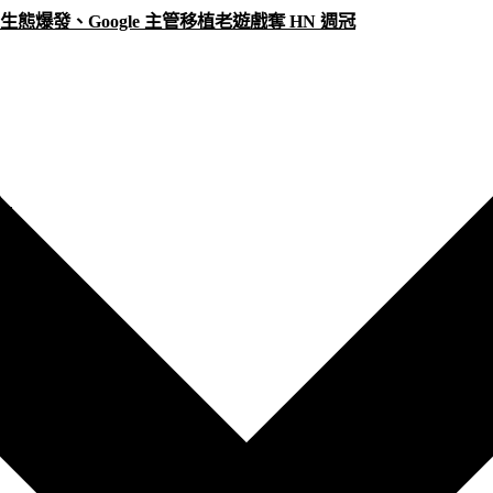
Code 生態爆發、Google 主管移植老遊戲奪 HN 週冠
6）
最新）
便宜？