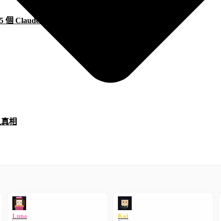
 Claude Code Skills
入真相
Luna
Kai