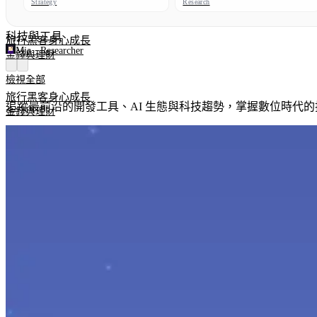
Strategy
Research
科技與工具
旅行黑客
身心成長
Mia
·
Researcher
金錢與理財
檢視全部
旅行黑客
身心成長
追蹤最前沿的開發工具、AI 生態與科技趨勢，掌握數位時代
金錢與理財