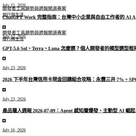
July 15, 2026
開發者工具
趨勢與週報
開源專案
旅行與生活
ChatGPT Work 完整指南：台灣中小企業與自由工作者的 AI A
開發者工具
趨勢與週報
開源專案
July 12, 2026
旅行與生活
GPT-5.6 Sol、Terra、Luna 怎麼選？個人開發者的模型選型
July 23, 2026
2026 下半年台灣信用卡現金回饋組合攻略：永豐三井 7% + SPO
July 23, 2026
產品獵人週報 2026-07-09：Agent 感知層爆發、主動型 AI 崛
July 16, 2026