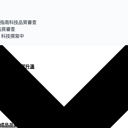
全指南
科技
品質審查
品質審查
？
科技
撰寫中
與人機協作工作區一起升溫
憶成為新入口
開始對成品品質負責