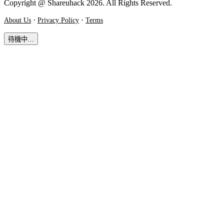
Copyright @ Shareuhack 2026. All Rights Reserved.
·
·
About Us
Privacy Policy
Terms
待機中…