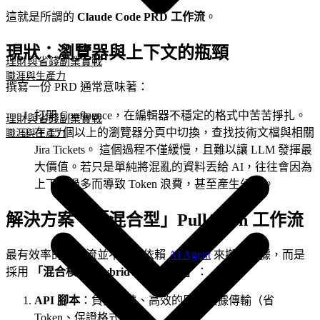
這就是所謂的
Claude Code PRD 工作流
。
現狀：瀏覽器與上下文的瓶頸
理財與省錢
副業實戰
職涯與生產力
撰寫一份 PRD 通常意味著：
打開 Confluence，在編輯器不穩定的格式中苦苦掙扎。
理財與省錢
副業實戰
在 15 個以上的瀏覽器分頁中切換，查找技術文檔與相關
職涯與生產力
Jira Tickets。 這個過程不僅緩慢，且難以讓 LLM 發揮最
大價值。若只是單純將混亂的資料丟給 AI，往往會因為
上下文過多而導致 Token 浪費，甚至產生幻覺。
解決方案：「混合型」Pull/Push 工作流
最有效率的工作流並不完全依賴
AI Agent
來搬運數據，而是
採用
「混合模式 (Hybrid Approach)」
：
API 腳本
：負責精準、高效的原始數據傳輸（省
Token、保證格式）。