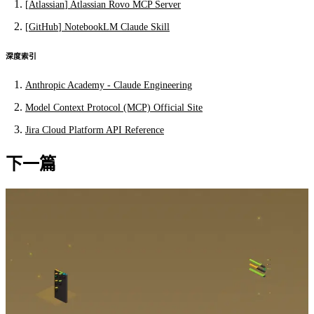
[
Atlassian
]
Atlassian Rovo MCP Server
[
GitHub
]
NotebookLM Claude Skill
深度索引
Anthropic Academy - Claude Engineering
Model Context Protocol (MCP) Official Site
Jira Cloud Platform API Reference
下一篇