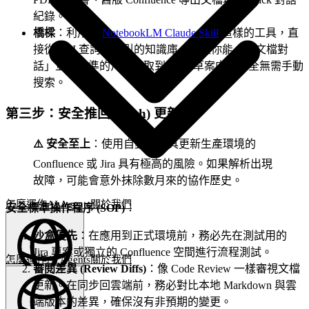
紀錄。
橋樑
：利用如
NotebookLM Claude Skill
這樣的工具，直
接從 CLI 查詢你索引的知識庫。這讓你能「與文檔對
話」並將精準的片段提取到 PRD 草案中，完全無需手動
搜索。
第三步：安全推回 (Push) 更新
⚠️ 安全至上
：使用自動化工具更新生產環境的
Confluence 或 Jira 具有極高的風險。如果解析出現
故障，可能會意外抹除數月來的協作歷史。
怎麼運作
AI Agents
關於我們
安全標準操作程序 (SOP)
：
沙盒優先
：在應用到正式環境前，務必先在測試用的
Jira 專案或獨立的 Confluence 空間進行流程測試。
怎麼運作
AI Agents
關於我們
審閱差異 (Review Diffs)
：像 Code Review 一樣審視文檔
更新。在同步回雲端前，務必對比本地 Markdown 與雲
繁體中文
(
ZH
)
ZH
端版本的差異，確保沒有非預期的變更。