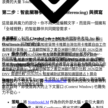
浪費的大量 Token。
第二步：智能關聯參考 (Cross-Referencing) 與撰寫
這是最具魔力的部分。你不再只是編輯文字，而是與一個擁有
「全域視野」的智能夥伴共同開發需求。
多源導引
：利用
Claude Code + MCP
來關聯參考從 Jira 和
你是哪種 AI Builder？
遠端工作空間探索
Claude Code Skills 排行
Confluence 抓取的數據。
榜
AI Readiness 檢測工具
加密貨幣卡推薦
台灣信用卡推薦
自由工作
者時薪計算機
AI 工具顧問
解答之書
亞洲銀行開戶比較 2026
亞洲
指令示例
：「Claude，分析我剛剛從 Jira 拉取的
user-
DNV 簽證比較 2026
2026 租屋補助試算器
知識圖譜
占卜算命
你是哪種 AI Builder？
遠端工作空間探索
Claude Code Skills 排行
，並與 Confluence 上的
進
Prompt 生成器
決策 Prompt 生成器
AI 繪圖提詞生成器
AI 飯店推薦
stories
architecture-spec
榜
AI Readiness 檢測工具
加密貨幣卡推薦
台灣信用卡推薦
自由工作
生成器
AI 城市探索生成器
行關聯參考。找出我們提議的 API 身份驗證流程中可能
者時薪計算機
AI 工具顧問
解答之書
亞洲銀行開戶比較 2026
亞洲
AI Lab
存在的技術缺口。」
DNV 簽證比較 2026
2026 租屋補助試算器
知識圖譜
占卜算命
Prompt 生成器
決策 Prompt 生成器
AI 繪圖提詞生成器
AI 飯店推薦
進階技巧：引入 RAG 與
NotebookLM
當你的技術文檔累積到
生成器
AI 城市探索生成器
數百頁時，即使是再大的上下文窗口 (Context Window) 也難免
AI Lab
力不從心。
策略
：將
NotebookLM
作為你的外部大腦。索引大量的
PDF 規格書、舊版 Confluence 導出文檔以及 Slack 對話