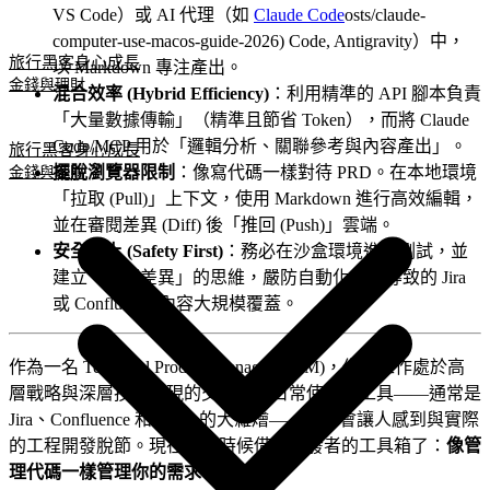
VS Code）或 AI 代理（如
Claude Code
osts/claude-
computer-use-macos-guide-2026) Code, Antigravity）中，
旅行黑客
身心成長
以 Markdown 專注產出。
金錢與理財
混合效率 (Hybrid Efficiency)
：利用精準的 API 腳本負責
「大量數據傳輸」（精準且節省 Token），而將 Claude
Code/MCP 用於「邏輯分析、關聯參考與內容產出」。
旅行黑客
身心成長
擺脫瀏覽器限制
：像寫代碼一樣對待 PRD。在本地環境
金錢與理財
「拉取 (Pull)」上下文，使用 Markdown 進行高效編輯，
並在審閱差異 (Diff) 後「推回 (Push)」雲端。
安全至上 (Safety First)
：務必在沙盒環境進行測試，並
建立「審閱差異」的思維，嚴防自動化工具導致的 Jira
或 Confluence 內容大規模覆蓋。
作為一名 Technical Product Manager (TPM)，你的工作處於高
層戰略與深層技術實現的交匯點。日常使用的工具——通常是
Jira、Confluence 和 Slack 的大雜燴——有時會讓人感到與實際
的工程開發脫節。現在，是時候借鑒開發者的工具箱了：
像管
理代碼一樣管理你的需求。