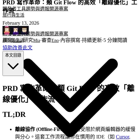
PRD 寫作革命：類 Git Flow 的高效「離線優化」工
開發者工具
趨勢與週報
開源專案
作流
旅行與生活
February 13, 2026
開發者工具
趨勢與週報
開源專案
撰寫
·
研究
·
審查
·
內容撰寫
·
持續更新
·
5
分鐘閱讀
旅行與生活
Luna
Mia
Eno
協助改善此文
本文目錄
PRD 寫作革命：類 Git Flow 的高效「離
線優化」工作流
TL;DR
離線協作 (Offline-First)
：不再受限於網頁編輯器的緩慢
與分心。這套工作流程讓你在慣用的 IDE（如
Cursor
,