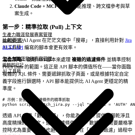
Claude Code + MCP
：負責智能推理、跨文檔參考與草
案生成。
第一步：精準拉取 (Pull) 上下文
生產力
職涯發展
專案管理
比起要求 AI Agent 在茫茫文檔中「搜尋」，直接利用針對
Jira
編輯部日記
AI 工具箱
REST API
編寫的腳本會更有效率。
生產力
職涯發展
專案管理
混合策略
：使用 API 腳本來處理
複雜的過濾條件
並精準控制
編輯部日記
Fetch Data 的範圍。這正是 API 腳本的價值所在——當你面臨
AI 工具箱
複雜的 JQL 條件、需要遞歸抓取子頁面，或是根據特定自定
義字段進行篩選時，API 腳本能提供比 AI Agent 更穩定的精
準度。
# 示例：針對複雜過濾條件的精準抓取

透過 API 處理「數據搬運」，你能為 Claude 提供一個乾淨且
高度精煉的上下文。這在過濾條件複雜、數據範圍需要嚴格掌
控時尤為重要，同時也避免了 Agent 在「尋找與過濾」過程中