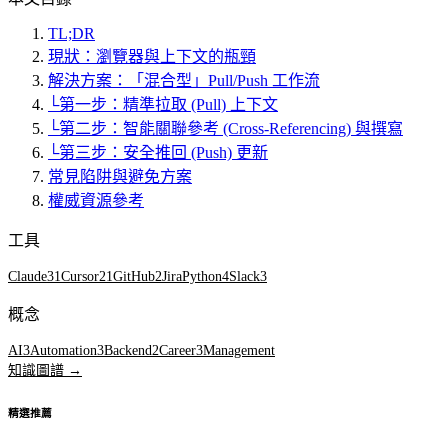
TL;DR
現狀：瀏覽器與上下文的瓶頸
解決方案：「混合型」Pull/Push 工作流
└
第一步：精準拉取 (Pull) 上下文
└
第二步：智能關聯參考 (Cross-Referencing) 與撰寫
└
第三步：安全推回 (Push) 更新
常見陷阱與避免方案
權威資源參考
工具
Claude
31
Cursor
21
GitHub
2
Jira
Python
4
Slack
3
概念
AI
3
Automation
3
Backend
2
Career
3
Management
知識圖譜 →
精選推薦