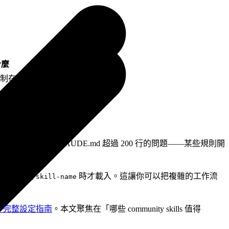
什麼
在 200 行以內
laybook
xt 隔離的任務
查、lint、測試
這點，我們踩過 CLAUDE.md 超過 200 行的問題——某些規則開
y 只在你呼叫
時才載入。這讓你可以把複雜的工作流
/skill-name
Code 完整設定指南
。本文聚焦在「哪些 community skills 值得