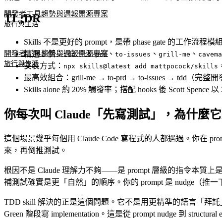
開發者工具
趨勢與週報
開源專案
TL;DR
旅行與生活
Skills 不是更好的 prompt，是帶 phase gate 的工作流程模
開發者工具
趨勢與週報
開源專案
精選 5 個：
、
、
、
、
tdd
to-prd
to-issues
grill-me
cavema
旅行與生活
安裝方式：
npx skills@latest add mattpocock/skills
最高效組合：grill-me → to-prd → to-issues → tdd（完整開發
Skills alone 約 20% 觸發率；搭配 hooks 後 Scott Spe
你每次叫 Claude「先寫測試」，為什麼它還是先
這個場景幾乎每個用 Claude Code 寫程式的人都遇過。你在
來，再倒推測試。
根因不是 Claude 理解力不夠——是 prompt 層級的指令本質
補測試確實是更「自然」的順序。你的 prompt 是 nudge（推一
TDD skill 解決的正是這個問題。它不是用更精準的語言「拜託
Green 階段寫 implementation。這是從 prompt nudge 到 structur