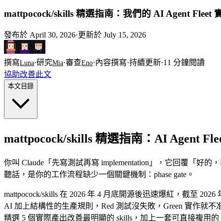
mattpocock/skills 精選指南：我們的 AI Agent Fleet 
發布於
April 30, 2026
·
更新於
July 15, 2026
撰寫
·
研究
·
審查
·
內容撰寫
·
持續更新
·
11
分鐘閱讀
Luna
Mia
Eno
協助改善此文
本文目錄
mattpocock/skills 精選指南：AI Agent Fle
你叫 Claude「先寫測試再寫 implementation」，它回覆「好
聽話，是你的工作流程缺少一個關鍵機制：phase gate。
mattpocock/skills 在 2026 年 4 月底開源後迅速爆紅，截至 
AI 加上結構性的生產規則，Red 測試沒失敗，Green 實作就不准開始
精選 5 個實際產出改善最明顯的 skills，加上一套可直接複用的 work