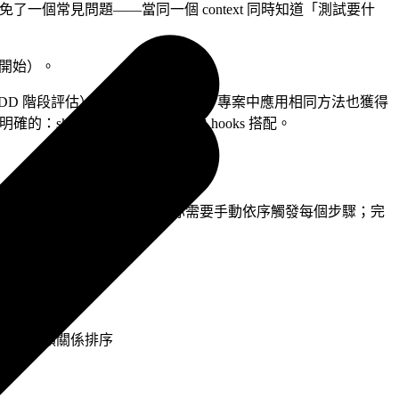
t 中工作。這避免了一個常見問題——當同一個 context 同時知道「測試要什
不會開始）。
動注入 TDD 階段評估）。alexop.dev 在 Vue 專案中應用相同方法也獲得
的：skills alone 不夠穩，需要 hooks 搭配。
e。注意：這些 skills 之間不會自動銜接，你需要手動依序觸發每個步驟；完
答案
動執行），依賴關係排序