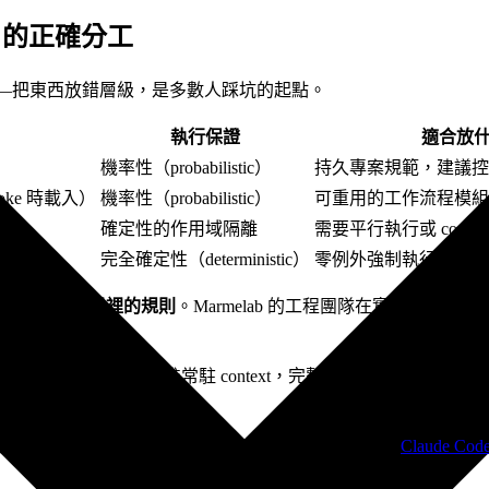
oks 的正確分工
4 層架構——把東西放錯層級，是多數人踩坑的起點。
執行保證
適合放
機率性（probabilistic）
持久專案規範，建議控制
voke 時載入）
機率性（probabilistic）
可重用的工作流程模組、p
確定性的作用域隔離
需要平行執行或 conte
完全確定性（deterministic）
零例外強制執行：格式檢
開始靜默忽略埋在雜訊裡的規則
。Marmelab 的工程團隊在實戰中驗證了
on（上限 1,536 字元）放進常駐 context，完整的 SKILL.md bod
和
路徑作用域設定，可以參考我們的
Claude 
.claude/rules/