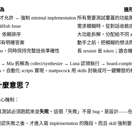
為
適
允許 → 強制 minimal implementation
所有需要測試覆蓋的功能
b Issue
需求模糊時，從對話收斂
FK，依賴排序
大功能拆解，分配給不同 ag
分支都有明確答案
動手之前，把模糊的想法
tokens，同時保持完整技術準確性
長 session 省 toke
a 拆解為 collect/synthesize → Luna 認領執行 → board-complete 
+ 自動化 scripts 實現，mattpocock 用 skills 封裝成可一鍵觸
底是什麼意思？
。它的核心機制：
試，而且測試必須跑起來並
失敗
。這個「失敗」不是 bug，是設計——在 im
確認失敗之後，才進入寫 implementation 的階段。而且 skil