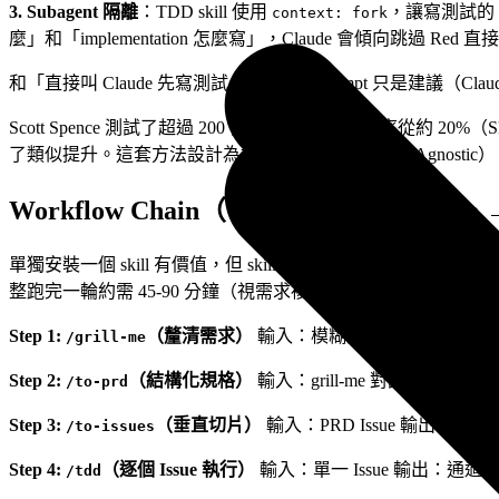
3. Subagent 隔離
：TDD skill 使用
，讓寫測試的 ag
context: fork
麼」和「implementation 怎麼寫」，Claude 會傾向跳過 Red 
和「直接叫 Claude 先寫測試」的差異：prompt 只是建議（Clau
Scott Spence 測試了超過 200 個 prompts，將觸發率從約 20
了類似提升。這套方法設計為框架無關（Framework Agnostic），前端
Workflow Chain（手動串接）：grill-me → to
單獨安裝一個 skill 有價值，但 skills 真正的爆發力在 workf
整跑完一輪約需 45-90 分鐘（視需求複雜度而定）：
Step 1:
（釐清需求）
輸入：模糊的想法（「我想做一個 da
/grill-me
Step 2:
（結構化規格）
輸入：grill-me 對話的成果 輸出
/to-prd
Step 3:
（垂直切片）
輸入：PRD Issue 輸出：多
/to-issues
Step 4:
（逐個 Issue 執行）
輸入：單一 Issue 輸出：通過 phase
/tdd