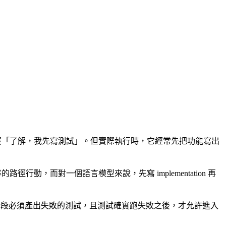
ude 也回覆「了解，我先寫測試」。但實際執行時，它經常先把功能寫出
路徑行動，而對一個語言模型來說，先寫 implementation 再
e：Red 階段必須產出失敗的測試，且測試確實跑失敗之後，才允許進入