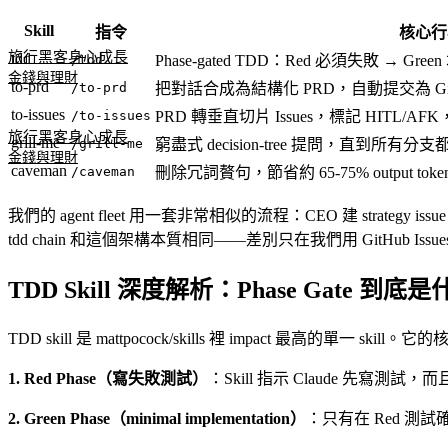
Skill
指令
核心行
旅行黑客
身心成長
tdd
/tdd
Phase-gated TDD：Red 必須失敗 → Green 才
金錢與理財
to-prd
/to-prd
把對話合成為結構化 PRD，自動提交為 GitHu
to-issues
/to-issues
PRD 轉垂直切片 Issues，標記 HITL/A
旅行黑客
身心成長
grill-me
/grill-me
窮盡式 decision-tree 提問，直到所有
金錢與理財
caveman
/caveman
刪除冗詞贅句，節省約 65-75% output 
我們的 agent fleet 用一套非常相似的流程：CEO 建 strategy issue → Mi
tdd chain 和這個架構本質相同——差別只在我們用 GitHub Issues 
TDD Skill 深度解析：Phase Gate 到
TDD skill 是 mattpocock/skills 裡 impact 最高的單一 skill
1. Red Phase（寫失敗測試）
：Skill 指示 Claude 先寫測
2. Green Phase（minimal implementation）
：只有在 Red 測試