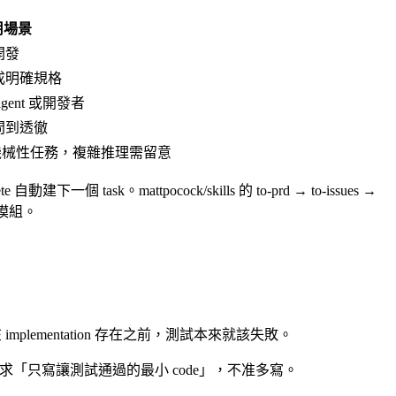
用場景
開發
成明確規格
ent 或開發者
問到透徹
n；適合機械性任務，複雜推理需留意
自動建下一個 task。mattpocock/skills 的 to-prd → to-issues →
發的模組。
plementation 存在之前，測試本來就該失敗。
l 強制要求「只寫讓測試通過的最小 code」，不准多寫。