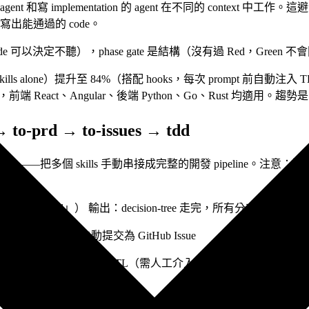
ent 和寫 implementation 的 agent 在不同的 contex
直接寫出能通過的 code。
de 可以決定不聽），phase gate 是結構（沒有過 Red，Green 
%（Skills alone）提升至 84%（搭配 hooks，每次 prompt 前自
 React、Angular、後端 Python、Go、Rust 均適用。趨勢是明確
-prd → to-issues → tdd
low chain——把多個 skills 手動串接成完整的開發 pipelin
shboard」） 輸出：decision-tree 走完，所有分支都有明確
：結構化 PRD，自動提交為 GitHub Issue
個垂直切片 Issues，標記 HITL（需人工介入）或 AFK（可自
-gated TDD 的 code + 測試