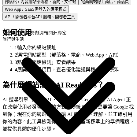
部落格 / 內容網站
部落格、新聞、文件站
電商網站
線上商店、商品頁
開發者工具
趨勢與週報
開源專案
Web App / SaaS
需登入的應用程式
旅行與生活
API / 開發者平台
API 服務、開發者工具
如何使用
開發者工具
趨勢與週報
開源專案
旅行與生活
1
輸入你的網站網址
2
選擇網站類型（部落格、電商、Web App、API）
3
點擊「開始檢測」查看結果
4
展開未通過項目，查看優化建議與權威參考資料
為什麼網站需要 AI Readiness？
AI 搜尋引擎（ChatGPT、Perplexity、Gemini）和 AI Agent 正
在改變使用者發現內容的方式。傳統 SEO 只需要讓 Google 找
到你；現在你的網站還需要讓 AI 能發現、理解、並正確引用
你的內容。此工具檢測你的網站在這些新標準上的準備程度，
並提供具體的優化步驟。