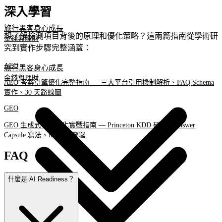
深入學習
旅行黑客
身心成長
想了解檢測項目背後的原理和優化策略？這兩篇指南從學術研
金錢與理財
究到實作步驟完整涵蓋：
AEO
旅行黑客
身心成長
金錢與理財
AEO 答案引擎優化完整指南 — 三大平台引用機制解析、FAQ Schema
實作、30 天路線圖
GEO
GEO 生成式引擎優化實戰指南 — Princeton KDD 研究、Answer
Capsule 寫法、llms.txt 部署
FAQ
什麼是 AI Readiness？