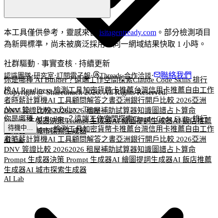
本工具僅供參考，靈感來自
isitagentready.com
。部分檢測項目
為新興標準，尚未被廣泛採用。同一網域結果快取 1 小時。
社群驅動 · 事實查核 · 持續更新
·
·
·
·
·
聯絡我們
認識團隊
研究室
訂閱電子報
Threads
合作洽談
你是哪種 AI Builder？
遠端工作空間探索
Claude Code Skills 排行
榜
AI Readiness 檢測工具
加密貨幣卡推薦
台灣信用卡推薦
自由工作
Copyright @ Shareuhack 2026. All Rights Reserved.
者時薪計算機
AI 工具顧問
解答之書
亞洲銀行開戶比較 2026
亞洲
·
·
About Us
Privacy Policy
Terms
DNV 簽證比較 2026
2026 租屋補助試算器
知識圖譜
占卜算命
你是哪種 AI Builder？
遠端工作空間探索
Claude Code Skills 排行
Prompt 生成器
決策 Prompt 生成器
AI 繪圖提詞生成器
AI 飯店推薦
待機中…
榜
AI Readiness 檢測工具
加密貨幣卡推薦
台灣信用卡推薦
自由工作
生成器
AI 城市探索生成器
者時薪計算機
AI 工具顧問
解答之書
亞洲銀行開戶比較 2026
亞洲
AI Lab
DNV 簽證比較 2026
2026 租屋補助試算器
知識圖譜
占卜算命
Prompt 生成器
決策 Prompt 生成器
AI 繪圖提詞生成器
AI 飯店推薦
生成器
AI 城市探索生成器
AI Lab