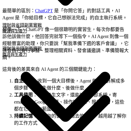
最簡單的區別：
ChatGPT
是「你問它答」的對話工具，AI
Agent 是「你給目標，它自己想辦法完成」的自主執行系統。
理財與省錢
副業實戰
想像一下，ChatGPT 像一個很聰明的實習生，每次你都要告
職涯與生產力
訴他該做什麼，他回答完就等下一個指令。AI Agent 則像一個
經驗豐富的助理，你只要說「幫我準備下週的客戶會議」，它
理財與省錢
副業實戰
就會自己查行事曆、整理相關資料、發會議邀請、準備簡報大
職涯與生產力
綱。
這背後的差異來自 AI Agent 的三個關鍵能力：
自主規劃
：收到一個大目標後，Agent 能自己拆解成多
個步驟，決定先做什麼、後做什麼
工具使用
：不只產生文字，還能連接外部系統。寄
email、查 Google 日曆、操作試算表、搜尋網路，這些
都在它的能力範圍內
持續記憶
：記住你的偏好和過去的互動，越用越了解你
的工作方式