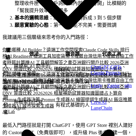
整理收件匣，把客戶詢問和內部通知分開」比模糊的
「幫我提升效率」好得多
基本的邏輯思維
：能把一個任務拆成 3 到 5 個步驟
願意實驗的心態
：第一次可能不完美，需要微調
我建議用三個層級來思考你的入門路徑：
你是哪種 AI Builder？
遠端工作空間探索
Claude Code Skills 排行
層
做法
適合誰
代表工具
榜
AI Readiness 檢測工具
加密貨幣卡推薦
台灣信用卡推薦
自由工作
級
者時薪計算機
AI 工具顧問
解答之書
亞洲銀行開戶比較 2026
亞洲
入
用現有 AI 助手的
ChatGPT GPTs
、
DNV 簽證比較 2026
2026 租屋補助試算器
知識圖譜
占卜算命
所有人
Claude Projects
門
Agent 功能
你是哪種 AI Builder？
遠端工作空間探索
Claude Code Skills 排行
Prompt 生成器
決策 Prompt 生成器
AI 繪圖提詞生成器
AI 飯店推薦
榜
AI Readiness 檢測工具
加密貨幣卡推薦
台灣信用卡推薦
自由工作
生成器
AI 城市探索生成器
進
用 No-Code 平台串
想自動化跨工具
Lindy
、
Zapier
、
n8n
者時薪計算機
AI 工具顧問
解答之書
亞洲銀行開戶比較 2026
亞洲
AI Lab
階
接多個工具
流程的人
DNV 簽證比較 2026
2026 租屋補助試算器
知識圖譜
占卜算命
開
Prompt 生成器
決策 Prompt 生成器
AI 繪圖提詞生成器
AI 飯店推薦
用框架自己寫
CrewAI
、
發
有程式基礎的人
生成器
AI 城市探索生成器
Agent
LangChain
AI Lab
者
最低入門路徑就是打開 ChatGPT，使用 GPT Store 裡別人建好
的 Custom GPT（免費版即可），或升級 Plus 後自己建一個，