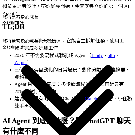
術背景讀者設計，帶你從零開始，今天就建立你的第一個 AI
Agent。
旅行黑客
身心成長
金錢與理財
TL;DR
AI Agent ≠ 聊天機器人，它能自主拆解任務、使用工
旅行黑客
身心成長
金錢與理財
具、完成多步驟工作
2026 年不需要寫程式就能建 Agent（
Lindy
、
n8n
、
Zapier
）
三個最值得自動化的日常場景：郵件分類、會議摘要、
資料整理
Agent 目前還不完美：多步驟流程的成功率可能只有
20%，需要人類監督
建議從你已有的工具（ChatGPT /
Claude
）開始，小任務
練手再擴大
AI Agent 到底是什麼？跟 ChatGPT 聊天
有什麼不同