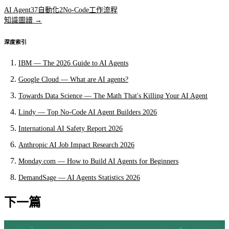
AI Agent
37
自動化
2
No-Code
工作流程
知識圖譜 →
深度索引
IBM — The 2026 Guide to AI Agents
Google Cloud — What are AI agents?
Towards Data Science — The Math That's Killing Your AI Agent
Lindy — Top No-Code AI Agent Builders 2026
International AI Safety Report 2026
Anthropic AI Job Impact Research 2026
Monday.com — How to Build AI Agents for Beginners
DemandSage — AI Agents Statistics 2026
下一篇