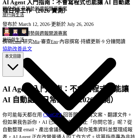
AI Agent 入門指南：不會寫程式也能讓 AI 自動處
開發者工具
趨勢與週報
開源專案
理日常工作（2026 實測）
旅行與生活
發布於
March 12, 2026
·
更新於
July 26, 2026
開發者工具
趨勢與週報
開源專案
旅行與生活
撰寫
·
研究
·
審查
·
內容撰寫
·
持續更新
·
9
分鐘閱讀
Luna
Mia
Eno
協助改善此文
本文目錄
AI Agent 入門指南：不會寫程式也能讓
AI 自動處理日常工作（2026 實測）
你可能每天都在用
ChatGPT
回答問題、寫文案、翻譯文件。
但如果我告訴你，AI 已經能做的遠不止「你問它答」呢？從
自動整理 email、產出會議摘要，到幫你蒐集資料並整理成報
表，AI Agent 正在改變普通人的工作方式。這篇指南專為非技