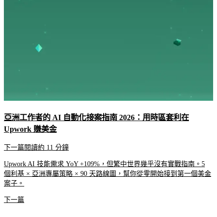
亞洲工作者的 AI 自動化接案指南 2026：用時區套利在
Upwork 賺美金
下一篇
閱讀約 11 分鐘
Upwork AI 技能需求 YoY +109%，但繁中世界幾乎沒有實戰指南。5
個利基 × 亞洲專屬策略 × 90 天路線圖，幫你從零開始接到第一個美金
案子。
下一篇