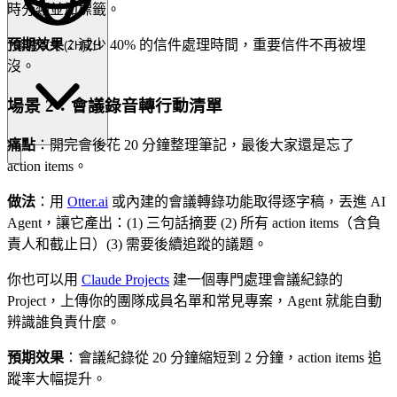
時分類並加標籤。
預期效果
：減少 40% 的信件處理時間，重要信件不再被埋
繁體中文
(
ZH
)
ZH
沒。
場景 2：會議錄音轉行動清單
痛點
：開完會後花 20 分鐘整理筆記，最後大家還是忘了
action items。
做法
：用
Otter.ai
或內建的會議轉錄功能取得逐字稿，丟進 AI
Agent，讓它產出：(1) 三句話摘要 (2) 所有 action items（含負
責人和截止日）(3) 需要後續追蹤的議題。
你也可以用
Claude Projects
建一個專門處理會議紀錄的
Project，上傳你的團隊成員名單和常見專案，Agent 就能自動
辨識誰負責什麼。
預期效果
：會議紀錄從 20 分鐘縮短到 2 分鐘，action items 追
蹤率大幅提升。