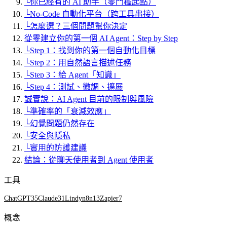
└
你已經有的 AI 助手（零門檻起點）
└
No-Code 自動化平台（跨工具串接）
└
怎麼選？三個問題幫你決定
從零建立你的第一個 AI Agent：Step by Step
└
Step 1：找到你的第一個自動化目標
└
Step 2：用自然語言描述任務
└
Step 3：給 Agent「知識」
└
Step 4：測試、微調、擴展
誠實說：AI Agent 目前的限制與風險
└
準確率的「衰減效應」
└
幻覺問題仍然存在
└
安全與隱私
└
實用的防護建議
結論：從聊天使用者到 Agent 使用者
工具
ChatGPT
35
Claude
31
Lindy
n8n
13
Zapier
7
概念