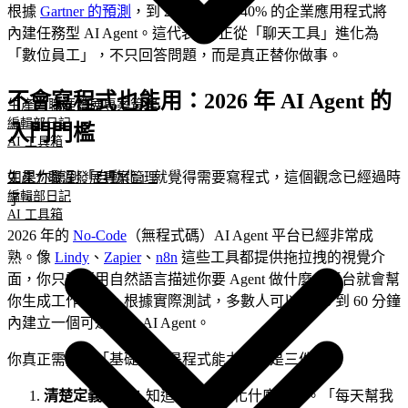
根據
Gartner 的預測
，到 2026 年底，40% 的企業應用程式將
內建任務型 AI Agent。這代表 AI 正從「聊天工具」進化為
「數位員工」，不只回答問題，而是真正替你做事。
不會寫程式也能用：2026 年 AI Agent 的
生產力
職涯發展
專案管理
編輯部日記
入門門檻
AI 工具箱
如果你聽到「自動化」就覺得需要寫程式，這個觀念已經過時
生產力
職涯發展
專案管理
編輯部日記
了。
AI 工具箱
2026 年的
No-Code
（無程式碼）AI Agent 平台已經非常成
熟。像
Lindy
、
Zapier
、
n8n
這些工具都提供拖拉拽的視覺介
面，你只需要用自然語言描述你要 Agent 做什麼，平台就會幫
你生成工作流程。根據實際測試，多數人可以在 15 到 60 分鐘
內建立一個可運作的 AI Agent。
你真正需要的「基礎」不是程式能力，而是三件事：
清楚定義問題
：知道你想自動化什麼任務。「每天幫我