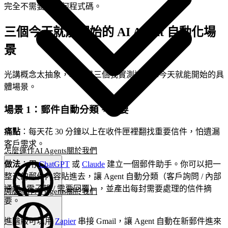
完全不需要寫任何程式碼。
三個今天就能開始的 AI Agent 自動化場
景
光講概念太抽象，以下是三個我實測過、你今天就能開始的具
體場景。
場景 1：郵件自動分類 + 摘要
痛點
：每天花 30 分鐘以上在收件匣裡翻找重要信件，怕遺漏
客戶需求。
怎麼運作
AI Agents
關於我們
做法
：用
ChatGPT
或
Claude
建立一個郵件助手。你可以把一
整天的郵件內容貼進去，讓 Agent 自動分類（客戶詢問 / 內部
通知 / 電子報 / 需要回覆），並產出每封需要處理的信件摘
怎麼運作
AI Agents
關於我們
要。
繁體中文
(
ZH
)
ZH
進階版可以用
Zapier
串接 Gmail，讓 Agent 自動在新郵件進來