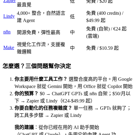
Zapier
低
免費 / $20 起
最直覺
4,000+ 整合，自然語言
免費 (400 credits) /
Lindy
低
建 Agent
$49.99 起
免費 (自架) / €24 起
n8n
開源免費，彈性最高
中
(雲端)
視覺化工作流，支援複
Make
中
免費 / $10.59 起
雜邏輯
怎麼選？三個問題幫你決定
你主要用什麼工具工作？
選整合度高的平台。用 Google
Workspace 就從 Gemini 開始，用 Office 就從 Copilot 開始
你的預算？
$0 → ChatGPT GPTs 或 n8n 自架；$50/月以
下 → Zapier 或 Lindy（€24-$49.99 起）
你要自動化的任務複雜度？
單一任務 → GPTs 就夠了；
跨工具多步驟 → Zapier 或 Lindy
我的建議
：從你已經在用的 AI 助手開始
（ChatGPT 或 Claude），先用它的內建 Agent 功