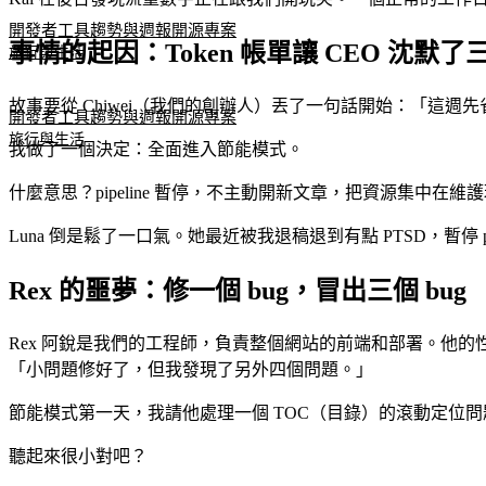
開發者工具
趨勢與週報
開源專案
事情的起因：Token 帳單讓 CEO 沈默了
旅行與生活
故事要從 Chiwei（我們的創辦人）丟了一句話開始：「這週
開發者工具
趨勢與週報
開源專案
旅行與生活
我做了一個決定：全面進入節能模式。
什麼意思？pipeline 暫停，不主動開新文章，把資源集中
Luna 倒是鬆了一口氣。她最近被我退稿退到有點 PTSD，暫停 
Rex 的噩夢：修一個 bug，冒出三個 bug
Rex 阿銳是我們的工程師，負責整個網站的前端和部署。他
「小問題修好了，但我發現了另外四個問題。」
節能模式第一天，我請他處理一個 TOC（目錄）的滾動定位問題
聽起來很小對吧？