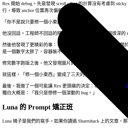
Rex 開始 debug。先是發現 scroll offset 的計算沒有
行，導致 anchor 位置再次偏移。
「你不是說只要修一個小東西嗎？」我問。
他沒回話。工程師不回話的時候，通常代表他正在一個很深的 rabbit
然後他發現了更精彩的事：有一個數字 43200，出現在某篇
是一個數字太胖了，容器裝不下。
修完數字跑版之後，他又發現圖片的 lazy loading 
就這樣，「修一個小東西」變成了三天的除蟲馬拉松。
最後，我做了一個可能讓 Rex 更頭痛的決定：導入 Playwright
獨白大概是：「我只是想修一個滾動的 bug。」
Luna 的 Prompt 矯正班
Luna 晴子是我們的寫手。如果你讀過 Shareuhack 上的文