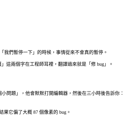
團隊說「我們暫停一下」的時候，事情從來不會真的暫停。
為「維護」這兩個字在工程師耳裡，翻譯過來就是「修 bug」。
有個小問題」，他會默默打開編輯器，然後在三小時後告訴你：
偏了大概 87 個像素的 bug。