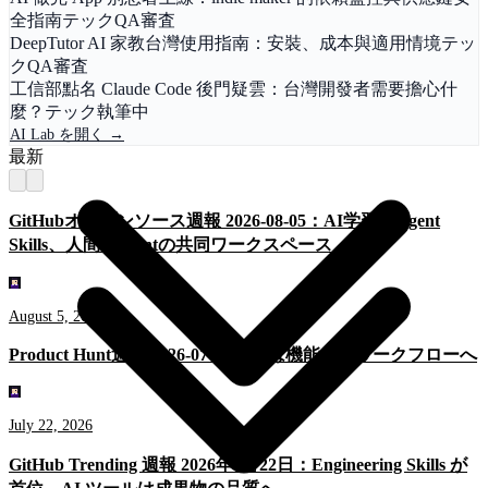
全指南
テック
QA審査
開発者ツール
トレンドと週報
オープンソース
DeepTutor AI 家教台灣使用指南：安裝、成本與適用情境
テッ
旅行とライフスタイル
ク
QA審査
工信部點名 Claude Code 後門疑雲：台灣開發者需要擔心什
麼？
テック
執筆中
開発者ツール
トレンドと週報
オープンソース
AI Lab を開く →
旅行とライフスタイル
最新
GitHubオープンソース週報 2026-08-05：AI学習、Agent
Skills、人間とagentの共同ワークスペース
August 5, 2026
Product Hunt週報 2026-07-23：AIは機能からワークフローへ
July 22, 2026
GitHub Trending 週報 2026年7月22日：Engineering Skills が