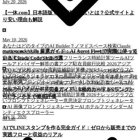
July 20, 2026
【一休.com】日本語版 vs 国際版の違いとは？公式サイトよ
り安い理由も解説
May 10, 2026
あなたはどのタイプのAI Builder？
ノマドスペース検索
Claude
mattpocock/skills 厳選ガイド：AI Agent Fleet で実際に使って
Code Skills ランキング
AI Readiness チェッカー
暗号資産カード検
いる Claude Code Skills 5選
索
台湾クレジットカード検索
フリーランス時給計算ツール
AIツ
ールアドバイザー
解答の書
アジア駐在員銀行比較 2026
アジア
DNVビザ比較 2026
台湾家賃補助計算機 2026
ナレッジグラフ
占
あなたはどのタイプのAI Builder？
ノマドスペース検索
Claude
いプロンプトジェネレーター
意思決定プロンプトジェネレータ
Code Skills ランキング
AI Readiness チェッカー
暗号資産カード検
July 15, 2026
ー
AI 画像プロンプトジェネレーター
AI ホテルファインダー
AI
索
台湾クレジットカード検索
フリーランス時給計算ツール
AIツ
シティエクスプローラー
ールアドバイザー
解答の書
アジア駐在員銀行比較 2026
アジア
2026 クリプトカード完全ガイド：8枚のカードをSランクか
AI Lab
DNVビザ比較 2026
台湾家賃補助計算機 2026
ナレッジグラフ
占
らCランクまで徹底評価
いプロンプトジェネレーター
意思決定プロンプトジェネレータ
ー
AI 画像プロンプトジェネレーター
AI ホテルファインダー
AI
シティエクスプローラー
July 11, 2026
AI Lab
AIでLINEスタンプを作る完全ガイド：ゼロから販売までの
実践フローと収益のリアル