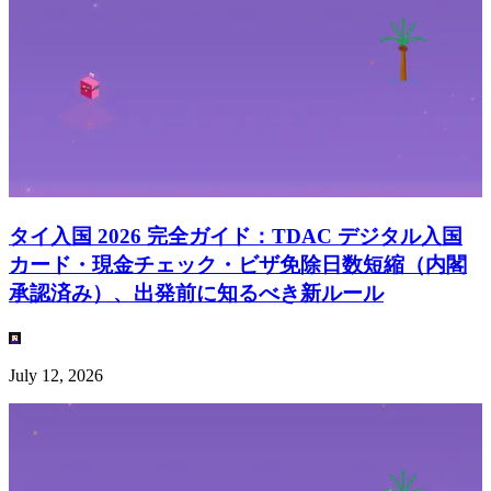
タイ入国 2026 完全ガイド：TDAC デジタル入国
カード・現金チェック・ビザ免除日数短縮（内閣
承認済み）、出発前に知るべき新ルール
July 12, 2026