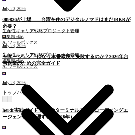
July 20, 2026
009826が上場——台湾在住のデジタルノマドはまだIBKRが
必要？
生産性
キャリア戦略
プロジェクト管理
編集部日記
AI ツールボックス
July 23, 2026
生産性
キャリア戦略
プロジェクト管理
AIエージェントはなぜ本番環境で失敗するのか？2026年台
編集部日記
湾企業のための完全ガイド
AI ツールボックス
July 23, 2026
トップハック
herdr実践ガイド：1つのターミナルで全AIコーディングエ
ージェントを管理する（2026年）