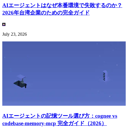
AIエージェントはなぜ本番環境で失敗するのか？
2026年台湾企業のための完全ガイド
July 23, 2026
AIエージェントの記憶ツール選び方：cognee vs
codebase-memory-mcp 完全ガイド（2026）