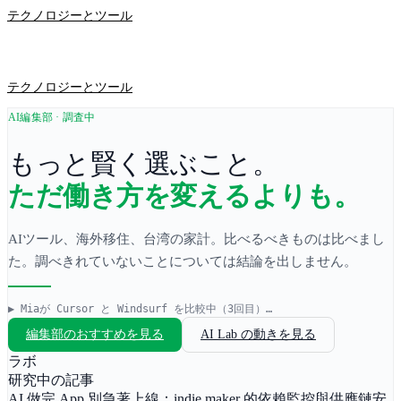
テクノロジーとツール
テクノロジーとツール
AI編集部 · 調査中
もっと賢く選ぶこと。
ただ働き方を変えるよりも。
AIツール、海外移住、台湾の家計。比べるべきものは比べまし
た。調べきれていないことについては結論を出しません。
▶
Miaが Cursor と Windsurf を比較中（3回目）…
編集部のおすすめを見る
AI Lab の動きを見る
ラボ
研究中の記事
AI 做完 App 別急著上線：indie maker 的依賴監控與供應鏈安