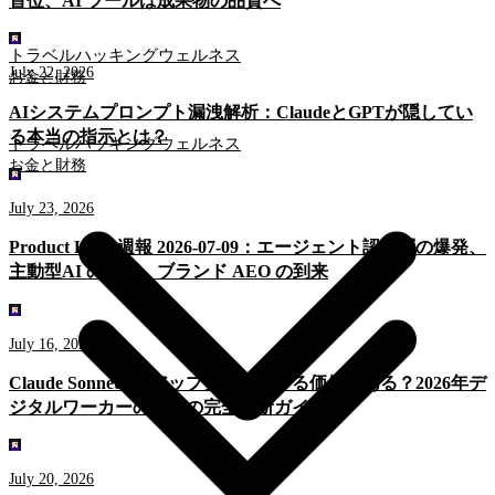
首位、AI ツールは成果物の品質へ
トラベルハッキング
ウェルネス
July 22, 2026
お金と財務
AIシステムプロンプト漏洩解析：ClaudeとGPTが隠してい
る本当の指示とは？
トラベルハッキング
ウェルネス
お金と財務
July 23, 2026
Product Hunt 週報 2026-07-09：エージェント認知層の爆発、
主動型AI の台頭、ブランド AEO の到来
July 16, 2026
Claude Sonnet 5はアップグレードする価値がある？2026年デ
ジタルワーカーのための完全決断ガイド
July 20, 2026