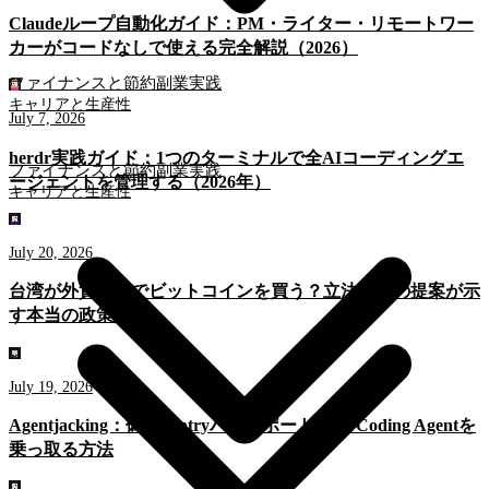
Claudeループ自動化ガイド：PM・ライター・リモートワー
カーがコードなしで使える完全解説（2026）
ファイナンスと節約
副業実践
キャリアと生産性
July 7, 2026
herdr実践ガイド：1つのターミナルで全AIコーディングエ
ファイナンスと節約
副業実践
ージェントを管理する（2026年）
キャリアと生産性
July 20, 2026
台湾が外貨準備でビットコインを買う？立法委員の提案が示
す本当の政策論理
July 19, 2026
Agentjacking：偽のSentryバグレポートがAI Coding Agentを
乗っ取る方法