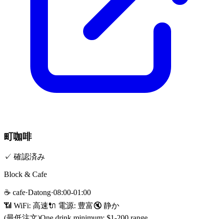
町咖啡
✓
確認済み
Block & Cafe
☕
cafe
·
Datong
·
08:00-01:00
📶 WiFi:
高速
🔌
電源
:
豊富
🔇
静か
(最低注文)
One drink minimum; $1-200 range