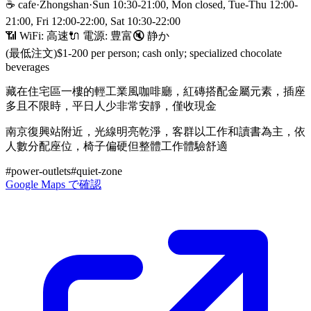
☕
cafe
·
Zhongshan
·
Sun 10:30-21:00, Mon closed, Tue-Thu 12:00-
21:00, Fri 12:00-22:00, Sat 10:30-22:00
📶 WiFi:
高速
🔌
電源
:
豊富
🔇
静か
(最低注文)
$1-200 per person; cash only; specialized chocolate
beverages
藏在住宅區一樓的輕工業風咖啡廳，紅磚搭配金屬元素，插座
多且不限時，平日人少非常安靜，僅收現金
南京復興站附近，光線明亮乾淨，客群以工作和讀書為主，依
人數分配座位，椅子偏硬但整體工作體驗舒適
#
power-outlets
#
quiet-zone
Google Maps で確認