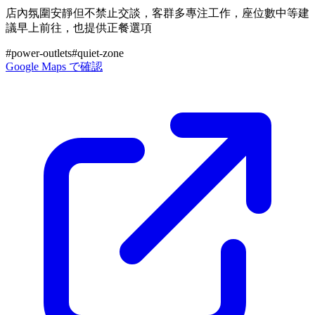
店內氛圍安靜但不禁止交談，客群多專注工作，座位數中等建
議早上前往，也提供正餐選項
#
power-outlets
#
quiet-zone
Google Maps で確認