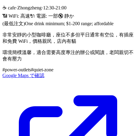
☕
cafe
·
Zhongzheng
·
12:30-21:00
📶 WiFi:
高速
🔌
電源
:
一部
🔇
静か
(最低注文)
One drink minimum; $1-200 range; affordable
非常安靜的小型咖啡廳，座位不多但平日通常有空位，有插座
和免費 WiFi，價格親民，店內有貓
環境簡樸溫馨，適合需要高度專注的辦公或閱讀，老闆親切不
會有壓力
#
power-outlets
#
quiet-zone
Google Maps で確認