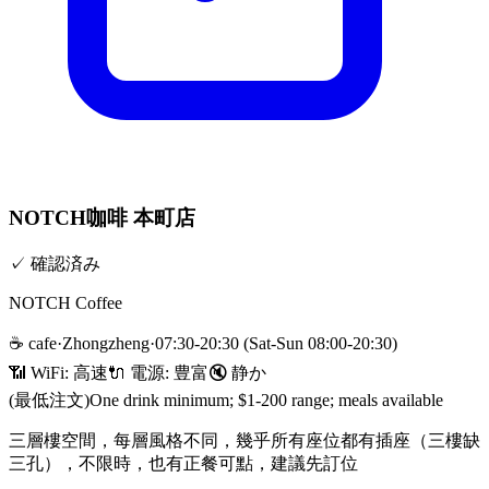
NOTCH咖啡 本町店
✓
確認済み
NOTCH Coffee
☕
cafe
·
Zhongzheng
·
07:30-20:30 (Sat-Sun 08:00-20:30)
📶 WiFi:
高速
🔌
電源
:
豊富
🔇
静か
(最低注文)
One drink minimum; $1-200 range; meals available
三層樓空間，每層風格不同，幾乎所有座位都有插座（三樓缺
三孔），不限時，也有正餐可點，建議先訂位