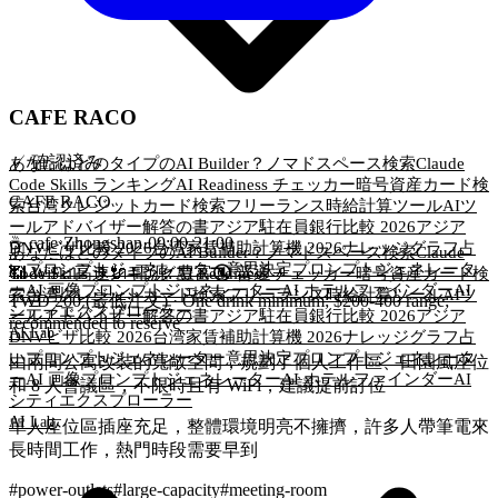
CAFE RACO
✓
確認済み
あなたはどのタイプのAI Builder？
ノマドスペース検索
Claude
Code Skills ランキング
AI Readiness チェッカー
暗号資産カード検
CAFE RACO
索
台湾クレジットカード検索
フリーランス時給計算ツール
AIツ
ールアドバイザー
解答の書
アジア駐在員銀行比較 2026
アジア
☕
cafe
·
Zhongshan
·
09:00-21:00
DNVビザ比較 2026
台湾家賃補助計算機 2026
ナレッジグラフ
占
あなたはどのタイプのAI Builder？
ノマドスペース検索
Claude
いプロンプトジェネレーター
意思決定プロンプトジェネレータ
📶 WiFi:
高速
🔌
電源
:
豊富
🔇
普通
Code Skills ランキング
AI Readiness チェッカー
暗号資産カード検
ー
AI 画像プロンプトジェネレーター
AI ホテルファインダー
AI
索
台湾クレジットカード検索
フリーランス時給計算ツール
AIツ
TWD 200 (最低注文)
·
One drink minimum; $200-400 range;
シティエクスプローラー
ールアドバイザー
解答の書
アジア駐在員銀行比較 2026
アジア
recommended to reserve
AI Lab
DNVビザ比較 2026
台湾家賃補助計算機 2026
ナレッジグラフ
占
いプロンプトジェネレーター
意思決定プロンプトジェネレータ
由兩間公寓改裝的寬敞空間，規劃了個人工作區、田園風座位
ー
AI 画像プロンプトジェネレーター
AI ホテルファインダー
AI
和 8 人會議區，不限時且有 WiFi，建議提前訂位
シティエクスプローラー
AI Lab
單人座位區插座充足，整體環境明亮不擁擠，許多人帶筆電來
長時間工作，熱門時段需要早到
#
power-outlets
#
large-capacity
#
meeting-room