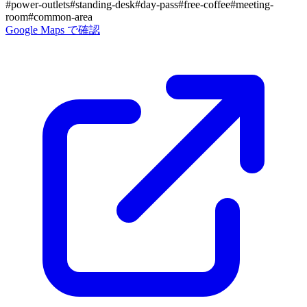
#
power-outlets
#
standing-desk
#
day-pass
#
free-coffee
#
meeting-
room
#
common-area
Google Maps で確認