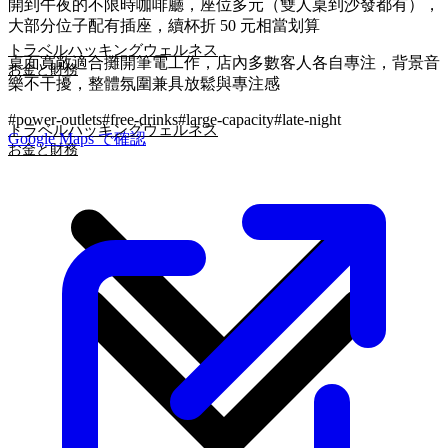
開到午夜的不限時咖啡廳，座位多元（雙人桌到沙發都有），
大部分位子配有插座，續杯折 50 元相當划算
トラベルハッキング
ウェルネス
桌面寬敞適合攤開筆電工作，店內多數客人各自專注，背景音
お金と財務
樂不干擾，整體氛圍兼具放鬆與專注感
#
power-outlets
#
free-drinks
#
large-capacity
#
late-night
トラベルハッキング
ウェルネス
Google Maps で確認
お金と財務