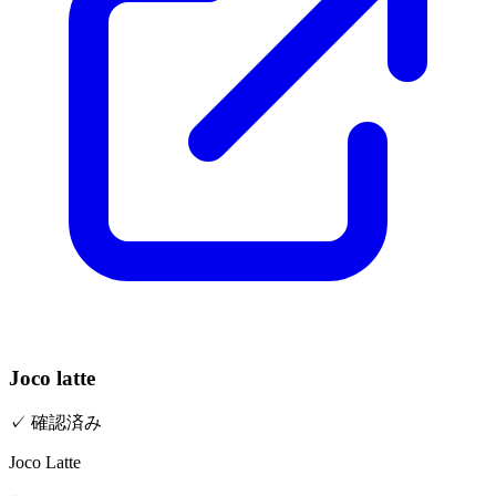
Joco latte
✓
確認済み
Joco Latte