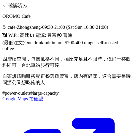
✓
確認済み
OROMO Cafe
☕
cafe
·
Zhongzheng
·
09:30-21:00 (Sat-Sun 10:30-21:00)
📶 WiFi:
高速
🔌
電源
:
豊富
🔇
普通
(最低注文)
One drink minimum; $200-400 range; self-roasted
coffee
四層樓空間，每層風格不同，插座充足且不限時，低消一杯飲
料即可，台北車站步行可達
自家烘焙咖啡搭配正餐選擇豐富，店內有貓咪，適合需要長時
間辦公又想吃飽的人
#
power-outlets
#
large-capacity
Google Maps で確認