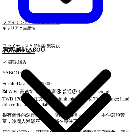
ファイナンスと節約
副業実践
キャリアと生産性
ファイナンスと節約
副業実践
鴉埠咖啡YABOO
キャリアと生産性
✓
確認済み
YABOO Cafe
☕
cafe
·
Da'an
·
11:00-00:00
📶 WiFi:
高速
🔌
電源
:
豊富
🔇
普通
⏱
3 hours when full
TWD 170 (最低注文)
·
One drink minimum; $170-200 range; hand
drip coffee menu available
很有個性的深夜咖啡館，店內擺滿復古收藏品，手沖選項豐
富，晚間人潮滿座但大家都在專注工作