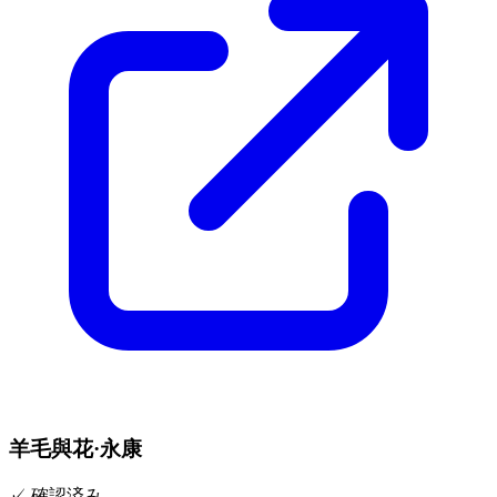
羊毛與花·永康
✓
確認済み