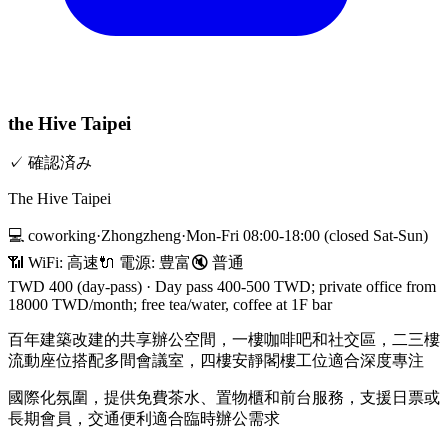
the Hive Taipei
✓
確認済み
The Hive Taipei
💻
coworking
·
Zhongzheng
·
Mon-Fri 08:00-18:00 (closed Sat-Sun)
📶 WiFi:
高速
🔌
電源
:
豊富
🔇
普通
TWD 400 (day-pass)
·
Day pass 400-500 TWD; private office from
18000 TWD/month; free tea/water, coffee at 1F bar
百年建築改建的共享辦公空間，一樓咖啡吧和社交區，二三樓
流動座位搭配多間會議室，四樓安靜閣樓工位適合深度專注
國際化氛圍，提供免費茶水、置物櫃和前台服務，支援日票或
長期會員，交通便利適合臨時辦公需求