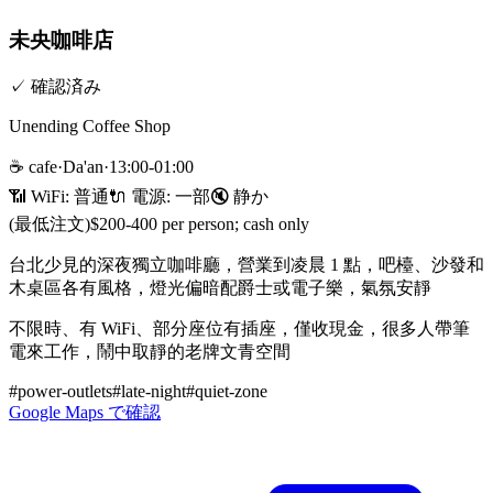
未央咖啡店
✓
確認済み
Unending Coffee Shop
☕
cafe
·
Da'an
·
13:00-01:00
📶 WiFi:
普通
🔌
電源
:
一部
🔇
静か
(最低注文)
$200-400 per person; cash only
台北少見的深夜獨立咖啡廳，營業到凌晨 1 點，吧檯、沙發和
木桌區各有風格，燈光偏暗配爵士或電子樂，氣氛安靜
不限時、有 WiFi、部分座位有插座，僅收現金，很多人帶筆
電來工作，鬧中取靜的老牌文青空間
#
power-outlets
#
late-night
#
quiet-zone
Google Maps で確認