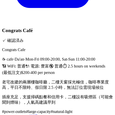
Congrats Café
✓
確認済み
Congrats Cafe
☕
cafe
·
Da'an
·
Mon-Fri 09:00-20:00, Sat-Sun 11:00-20:00
📶 WiFi:
普通
🔌
電源
:
豊富
🔇
普通
⏱
2.5 hours on weekends
(最低注文)
$200-400 per person
老宅改建的兩層樓咖啡廳，二樓天窗採光極佳，咖啡專業度
高，平日不限時、假日限 2.5 小時，無法訂位需現場候位
插座充足，支援掃碼點餐和信用卡，二樓設有吸煙區（可能會
聞到煙味），人氣高建議早到
#
power-outlets
#
large-capacity
#
natural-light