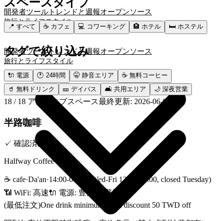
スペースタイプ
開発者ツール
トレンドと週報
オープンソース
旅行とライフスタイル
📍
すべて
☕
カフェ
💻
コワーキング
🏨
ホテル
🛏️
ホステル
タグで絞り込み
開発者ツール
トレンドと週報
オープンソース
旅行とライフスタイル
🔌
電源
🕐
24時間
🤫
静音エリア
☕
無料コーヒー
🥤
無料ドリンク
🎫
デイパス
🛋️
共用エリア
🌙
深夜営業
18
/
18
アクティブスペース
最終更新
:
2026-06-01
半路咖啡
✓
確認済み
Halfway Coffee
☕
cafe
·
Da'an
·
14:00-00:00 (Wed-Fri 12:00-00:00, closed Tuesday)
📶 WiFi:
高速
🔌
電源
:
豊富
🔇
普通
(最低注文)
One drink minimum; refill discount 50 TWD off