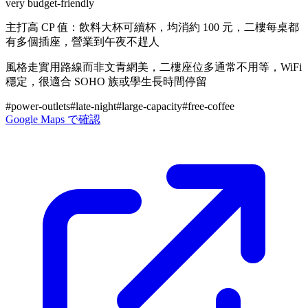
very budget-friendly
主打高 CP 值：飲料大杯可續杯，均消約 100 元，二樓每桌都
有多個插座，營業到午夜不趕人
風格走實用路線而非文青網美，二樓座位多通常不用等，WiFi
穩定，很適合 SOHO 族或學生長時間停留
#
power-outlets
#
late-night
#
large-capacity
#
free-coffee
Google Maps で確認