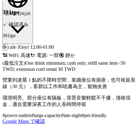
391tpe
日本語
(
JA
)
JA
✓
確認済み
391tpe
☕
cafe
·
Xinyi
·
12:00-01:00
📶 WiFi:
高速
🔌
電源
:
一部
🔇
静か
(最低注文)
One drink minimum; cash only; refill same item -50
TWD; extension cord rental 30 TWD
營業到凌晨 1 點的不限時空間，靠牆座位有插座，也可租延長
線（30 元），客群以工作和唸書為主，寵物友善
環境明亮、部分座位有隔板，背景音樂輕鬆不干擾，僅收現
金，適合需要深夜工作的人長時間停留
#
power-outlets
#
large-capacity
#
late-night
#
pet-friendly
Google Maps で確認