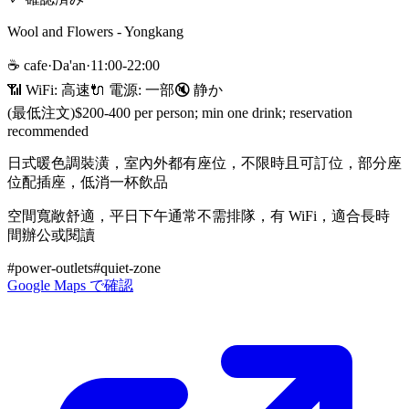
Wool and Flowers - Yongkang
☕
cafe
·
Da'an
·
11:00-22:00
📶 WiFi:
高速
🔌
電源
:
一部
🔇
静か
(最低注文)
$200-400 per person; min one drink; reservation
recommended
日式暖色調裝潢，室內外都有座位，不限時且可訂位，部分座
位配插座，低消一杯飲品
空間寬敞舒適，平日下午通常不需排隊，有 WiFi，適合長時
間辦公或閱讀
#
power-outlets
#
quiet-zone
Google Maps で確認