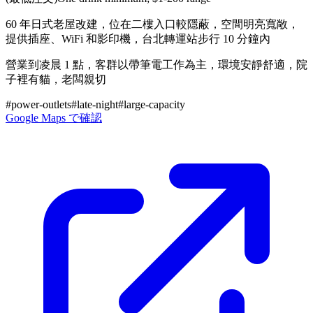
60 年日式老屋改建，位在二樓入口較隱蔽，空間明亮寬敞，
提供插座、WiFi 和影印機，台北轉運站步行 10 分鐘內
營業到凌晨 1 點，客群以帶筆電工作為主，環境安靜舒適，院
子裡有貓，老闆親切
#
power-outlets
#
late-night
#
large-capacity
Google Maps で確認