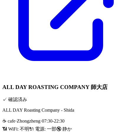
ALL DAY ROASTING COMPANY 師大店
✓
確認済み
ALL DAY Roasting Company - Shida
☕
cafe
·
Zhongzheng
·
07:30-22:30
📶 WiFi:
不明
🔌
電源
:
一部
🔇
静か