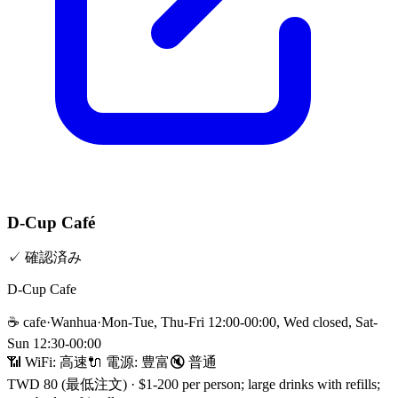
D-Cup Café
✓
確認済み
D-Cup Cafe
☕
cafe
·
Wanhua
·
Mon-Tue, Thu-Fri 12:00-00:00, Wed closed, Sat-
Sun 12:30-00:00
📶 WiFi:
高速
🔌
電源
:
豊富
🔇
普通
TWD 80 (最低注文)
·
$1-200 per person; large drinks with refills;