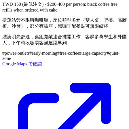
TWD 150 (最低注文)
·
$200-400 per person; black coffee free
refills when ordered with cake
捷運站旁不限時咖啡廳，座位類型多元（雙人桌、吧檯、高腳
椅、沙發），部分有插座，黑咖啡配餐點可無限續杯
裝潢明亮舒適，桌距寬敞適合攤開工作，客群多為學生和外國
人，下午時段容易客滿建議早到
#
power-outlets
#
early-morning
#
free-coffee
#
large-capacity
#
quiet-
zone
Google Maps で確認