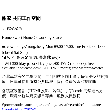
甜家 共同工作空間
✓
確認済み
Home Sweet Home Coworking Space
💻
coworking
·
Zhongzheng
·
Mon 09:00-17:00, Tue-Fri 09:00-18:00
(closed Sat-Sun)
📶 WiFi:
高速
🔌
電源
:
豊富
🔇
静か
TWD 300 (day-pass)
·
Day pass 300 TWD (hot desk); free trial
available; dedicated desk 5200 TWD/month; free water/tea/coffee
台北車站旁的共享空間，二到四樓不同工區，每個座位都有插
座，日票可使用所有公共區域，提供免費飲水和茶咖啡
會議室設備新（HDMI 投影、冷氣），QR code 門禁進出方
便，環境比咖啡廳安靜且專業，服務人員親切
#
power-outlets
#
meeting-room
#
day-pass
#
free-coffee
#
quiet-zone
Google Maps で確認