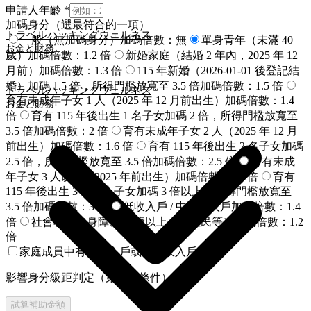
申請人年齡
*
加碼身分（選最符合的一項）
トラベルハッキング
ウェルネス
一般（無加碼身分）
加碼倍數：
無
單身青年（未滿 40
お金と財務
歲）
加碼倍數：
1.2 倍
新婚家庭（結婚 2 年內，2025 年 12
月前）
加碼倍數：
1.3 倍
115 年新婚（2026-01-01 後登記結
婚）
加碼 1.5 倍，所得門檻放寬至 3.5 倍
加碼倍數：
1.5 倍
トラベルハッキング
ウェルネス
育有未成年子女 1 人（2025 年 12 月前出生）
加碼倍數：
1.4
お金と財務
倍
育有 115 年後出生 1 名子女
加碼 2 倍，所得門檻放寬至
3.5 倍
加碼倍數：
2 倍
育有未成年子女 2 人（2025 年 12 月
前出生）
加碼倍數：
1.6 倍
育有 115 年後出生 2 名子女
加碼
2.5 倍，所得門檻放寬至 3.5 倍
加碼倍數：
2.5 倍
育有未成
年子女 3 人以上（2025 年前出生）
加碼倍數：
1.8 倍
育有
115 年後出生 3 名以上子女
加碼 3 倍以上，所得門檻放寬至
3.5 倍
加碼倍數：
3 倍
低收入戶 / 中低收入戶
加碼倍數：
1.4
倍
社會弱勢（身障、65 歲以上、原住民等）
加碼倍數：
1.2
倍
家庭成員中有低收入戶或中低收入戶身分
影響身分級距判定（第一級條件）
試算補助金額