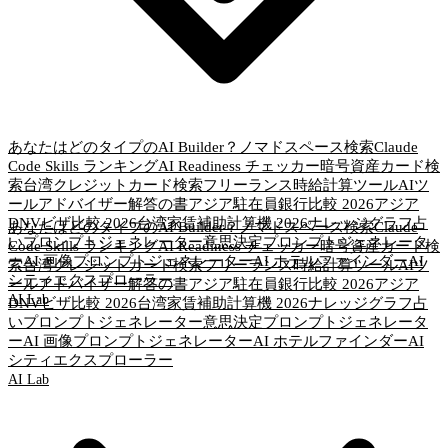
あなたはどのタイプのAI Builder？
ノマドスペース検索
Claude
Code Skills ランキング
AI Readiness チェッカー
暗号資産カード検
索
台湾クレジットカード検索
フリーランス時給計算ツール
AIツ
ールアドバイザー
解答の書
アジア駐在員銀行比較 2026
アジア
DNVビザ比較 2026
台湾家賃補助計算機 2026
ナレッジグラフ
占
あなたはどのタイプのAI Builder？
ノマドスペース検索
Claude
いプロンプトジェネレーター
意思決定プロンプトジェネレータ
Code Skills ランキング
AI Readiness チェッカー
暗号資産カード検
ー
AI 画像プロンプトジェネレーター
AI ホテルファインダー
AI
索
台湾クレジットカード検索
フリーランス時給計算ツール
AIツ
シティエクスプローラー
ールアドバイザー
解答の書
アジア駐在員銀行比較 2026
アジア
AI Lab
DNVビザ比較 2026
台湾家賃補助計算機 2026
ナレッジグラフ
占
いプロンプトジェネレーター
意思決定プロンプトジェネレータ
ー
AI 画像プロンプトジェネレーター
AI ホテルファインダー
AI
シティエクスプローラー
AI Lab