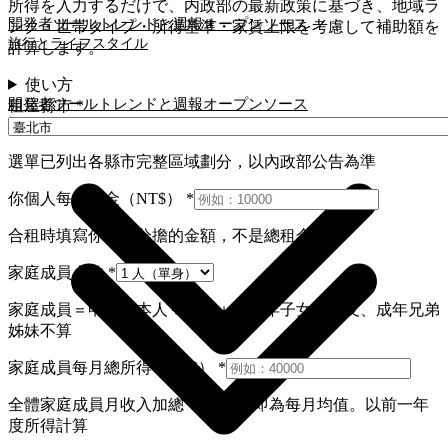
所得を入力するだけで、内政部の最新政策に基づき、地域ラ
開発者ツール
トレンドと週報
オープンソース
ンク・世帯タイプ・所得基準・家賃上限を考慮して補助額を
旅行とライフスタイル
計算します。
使い方
開発者ツール
トレンドと週報
オープンソース
租屋縣市
*
旅行とライフスタイル
選單已列出各縣市完整區域劃分，以內政部公告為準
你個人每月租金（NT$）
*
合租時填寫你個人分擔的金額，不是總租金
家庭成員人數
*
家庭成員＝申請人本人＋配偶＋未成年子女。室友、成年兄弟
姊妹不算
家庭成員每月總所得（NT$）
*
全體家庭成員月收入加總 ÷ 12 個月即為每月均值。以前一年
度所得計算