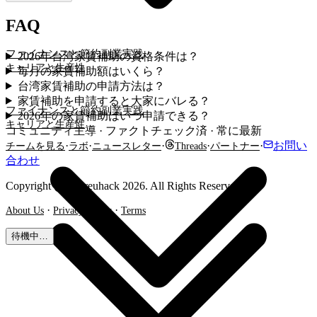
FAQ
ファイナンスと節約
副業実践
2026年台湾家賃補助の資格条件は？
キャリアと生産性
毎月の家賃補助額はいくら？
台湾家賃補助の申請方法は？
家賃補助を申請すると大家にバレる？
ファイナンスと節約
副業実践
2026年の家賃補助はいつ申請できる？
キャリアと生産性
コミュニティ主導 · ファクトチェック済 · 常に最新
·
·
·
·
·
お問い
チームを見る
ラボ
ニュースレター
Threads
パートナー
合わせ
Copyright @ Shareuhack 2026. All Rights Reserved.
·
·
About Us
Privacy Policy
Terms
待機中…