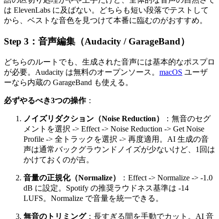
は ElevenLabs に及ばない。どちらも短い段落でテストして
から、ベストな音色を見つけて本番に臨むのがおすすめ。
Step 3：音声編集（Audacity / GarageBand）
どちらのルートでも、生成された音声には基本的なポスプロ
が必要。Audacity は無料のオープンソース。
macOS
ユーザ
ーなら内蔵の GarageBand も使える。
必ずやるべき3つの操作
：
ノイズリダクション（Noise Reduction）
：無音のセグ
メントを選択 -> Effect -> Noise Reduction -> Get Noise
Profile -> 全トラックを選択 -> 再度適用。AI 生成の音
声は通常バックグラウンドノイズが少ないけど、1回は
かけておくのが吉。
音量の正規化（Normalize）
：Effect -> Normalize -> -1.0
dB に設定。Spotify の推奨ラウドネス基準は -14
LUFS。Normalize で音量を統一できる。
無音のトリミング
：長すぎる間を手動でカット。AI 音