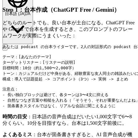
Step 1：台本作成（ChatGPT Free / Gemini）
日本語
(
JA
)
JA
どちらのルートでも、良い台本が土台になる。ChatGPT Free
や Gemini で台本を生成するとき、このプロンプトのフレー
ムワークが実際にうまくいった：
あなたは podcast の台本ライターです。2人の対話形式の podcast 
テーマ：[あなたのテーマ]

ターゲットリスナー：[リスナーの説明]

目標時間：10分（約1,500〜2,000字）

トーン：カジュアルだけど中身がある、経験豊富な友人同士の雑談みたいに
構成：導入で話題提起 -> コアポイント（3つ）-> 実例 -> まとめ

注意点：

- 長い独白ブロックは避けて、各ターンは3〜4文に抑える

- 自然なつなぎ言葉や相槌を入れる（「そうそう、それが重要なんだよね」
時間の目安
：日本語の音声合成はだいたい1,000文字で6〜8
分くらい。10分を目指すなら、台本は1,500文字前後に。
よくあるミス
：台本が箇条書きすぎると、AI 音声合成が機