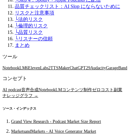
品質チェックリスト：AI Slop にならないために
リスクと注意事項
└
法的リスク
└
倫理的リスク
└
品質リスク
└
リスナーの信頼
まとめ
ツール
NotebookLM
6
ElevenLabs
2
TTSMaker
ChatGPT
29
Audacity
GarageBand
コンセプト
AI podcast
音声合成
NotebookLM
コンテンツ制作
ゼロコスト副業
ナレッジグラフ →
ソース・インデックス
Grand View Research - Podcast Market Size Report
MarketsandMarkets - AI Voice Generator Market