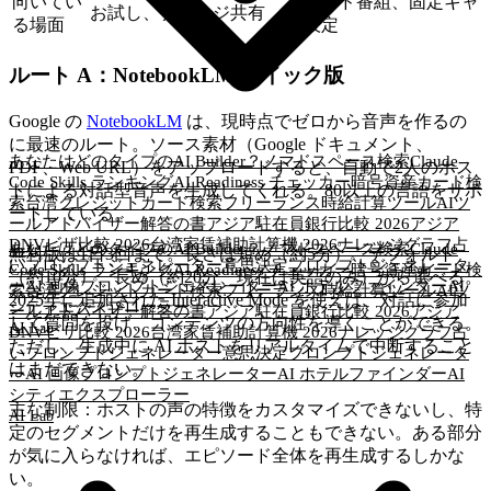
向いてい
ブランド番組、固定キャ
お試し、ナレッジ共有
る場面
ラ設定
ルート A：NotebookLM クイック版
Google の
NotebookLM
は、現時点でゼロから音声を作るの
に最速のルート。ソース素材（Google ドキュメント、
あなたはどのタイプのAI Builder？
ノマドスペース検索
Claude
PDF、Web URL）をアップロードすると、自動で2人のホス
Code Skills ランキング
AI Readiness チェッカー
暗号資産カード検
トによる対話型音声を生成してくれる。80以上の言語をサポ
索
台湾クレジットカード検索
フリーランス時給計算ツール
AIツ
ートしている。
ールアドバイザー
解答の書
アジア駐在員銀行比較 2026
アジア
DNVビザ比較 2026
台湾家賃補助計算機 2026
ナレッジグラフ
占
あなたはどのタイプのAI Builder？
ノマドスペース検索
Claude
無料版は1日3回まで。長さは短め（約5分）、デフォルト
いプロンプトジェネレーター
意思決定プロンプトジェネレータ
Code Skills ランキング
AI Readiness チェッカー
暗号資産カード検
（約10分）、長め（約20分、現在は英語のみ）から選べる。
ー
AI 画像プロンプトジェネレーター
AI ホテルファインダー
AI
索
台湾クレジットカード検索
フリーランス時給計算ツール
AIツ
2025年に追加された Interactive Mode を使えば、対話に参加
シティエクスプローラー
ールアドバイザー
解答の書
アジア駐在員銀行比較 2026
アジア
して質問を投げ、コンテンツの方向性を導くことができる。
AI Lab
DNVビザ比較 2026
台湾家賃補助計算機 2026
ナレッジグラフ
占
ただし、生成中に AI ホストをリアルタイムで中断すること
いプロンプトジェネレーター
意思決定プロンプトジェネレータ
はまだできない。
ー
AI 画像プロンプトジェネレーター
AI ホテルファインダー
AI
シティエクスプローラー
主な制限：ホストの声の特徴をカスタマイズできないし、特
AI Lab
定のセグメントだけを再生成することもできない。ある部分
が気に入らなければ、エピソード全体を再生成するしかな
い。