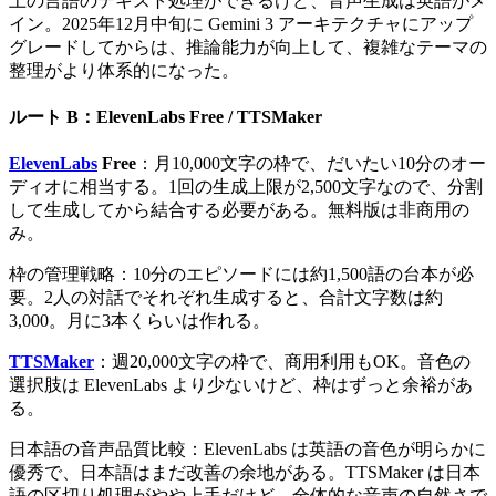
上の言語のテキスト処理ができるけど、音声生成は英語がメ
イン。2025年12月中旬に Gemini 3 アーキテクチャにアップ
グレードしてからは、推論能力が向上して、複雑なテーマの
整理がより体系的になった。
ルート B：ElevenLabs Free / TTSMaker
ElevenLabs
Free
：月10,000文字の枠で、だいたい10分のオー
ディオに相当する。1回の生成上限が2,500文字なので、分割
して生成してから結合する必要がある。無料版は非商用の
み。
枠の管理戦略：10分のエピソードには約1,500語の台本が必
要。2人の対話でそれぞれ生成すると、合計文字数は約
3,000。月に3本くらいは作れる。
TTSMaker
：週20,000文字の枠で、商用利用もOK。音色の
選択肢は ElevenLabs より少ないけど、枠はずっと余裕があ
る。
日本語の音声品質比較：ElevenLabs は英語の音色が明らかに
優秀で、日本語はまだ改善の余地がある。TTSMaker は日本
語の区切り処理がやや上手だけど、全体的な音声の自然さで