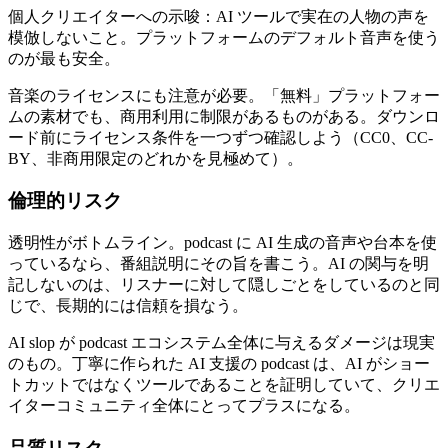
個人クリエイターへの示唆：AI ツールで実在の人物の声を
模倣しないこと。プラットフォームのデフォルト音声を使う
のが最も安全。
音楽のライセンスにも注意が必要。「無料」プラットフォー
ムの素材でも、商用利用に制限があるものがある。ダウンロ
ード前にライセンス条件を一つずつ確認しよう（CC0、CC-
BY、非商用限定のどれかを見極めて）。
倫理的リスク
透明性がボトムライン。podcast に AI 生成の音声や台本を使
っているなら、番組説明にその旨を書こう。AI の関与を明
記しないのは、リスナーに対して隠しごとをしているのと同
じで、長期的には信頼を損なう。
AI slop が podcast エコシステム全体に与えるダメージは現実
のもの。丁寧に作られた AI 支援の podcast は、AI がショー
トカットではなくツールであることを証明していて、クリエ
イターコミュニティ全体にとってプラスになる。