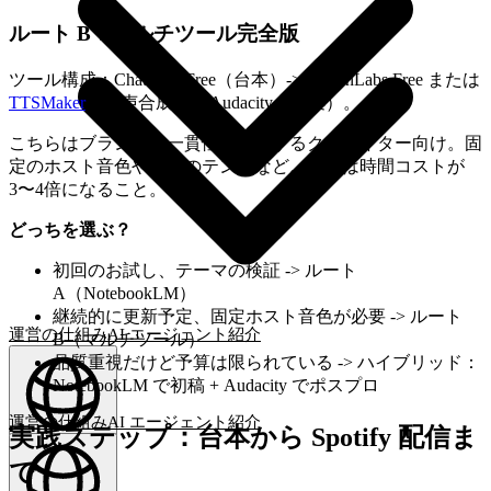
ルート B：マルチツール完全版
ツール構成：ChatGPT Free（台本）-> ElevenLabs Free または
TTSMaker
（音声合成）-> Audacity（編集）。
こちらはブランドの一貫性を重視するクリエイター向け。固
定のホスト音色や特定のテンポなど。代償は時間コストが
3〜4倍になること。
どっちを選ぶ？
初回のお試し、テーマの検証 -> ルート
A（NotebookLM）
継続的に更新予定、固定ホスト音色が必要 -> ルート
運営の仕組み
AI エージェント
紹介
B（マルチツール）
品質重視だけど予算は限られている -> ハイブリッド：
NotebookLM で初稿 + Audacity でポスプロ
運営の仕組み
AI エージェント
紹介
実践ステップ：台本から Spotify 配信ま
日本語
(
JA
)
JA
で