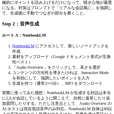
械的にポイントを読み上げるだけになって、聴き心地が最悪
になる。対策はプロンプトで「リアルな会話風に」を強調し
て、生成後に手動でつなぎの部分を磨くこと。
Step 2：音声生成
ルート A：NotebookLM
NotebookLM
にアクセスして、新しいノートブックを
作成
素材をアップロード（Google ドキュメント形式が互換
性ベスト）
「Audio Overview」をクリックして、長さを選択
コンテンツの方向性を導きたければ、Interactive Mode
を有効にして、強調したいポイントを入力
生成を待つ（通常2〜5分）、MP3 をダウンロード
実際に使ってみた感想：NotebookLM が生成する対話は本当
に2人が会話しているように聞こえて、自然に返答したり追
加質問したりする。ただし注意点として、Audio Overview の
AI ホストは現在英語音声のみ対応。NotebookLM 自体は80以