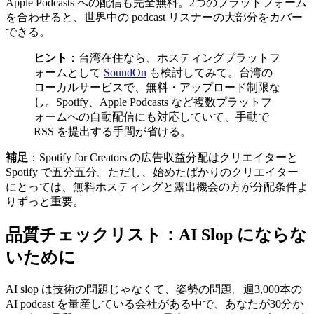
Apple Podcasts への配信も完全無料。2つのプラットフォーム
を合わせると、世界中の podcast リスナーの大部分をカバー
できる。
ヒント
：台湾在住なら、ホスティングプラットフ
ォームとして
SoundOn
も検討してみて。台湾の
ローカルサービスで、無料・アップロード制限な
し。Spotify、Apple Podcasts など複数プラットフ
ォームへの自動配信にも対応していて、手動で
RSS を提出する手間が省ける。
補足
：Spotify for Creators の広告収益分配はクリエイターと
Spotify で五分五分。ただし、始めたばかりのクリエイター
にとっては、無料ホスティングと露出機会の方が分配条件よ
りずっと重要。
品質チェックリスト：AI Slop にならな
いために
AI slop は技術の問題じゃなくて、姿勢の問題。週3,000本の
AI podcast を量産している会社がある中で、あなたが30分か