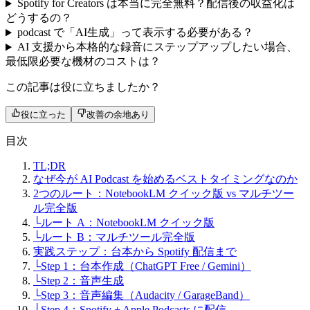
Spotify for Creators は本当に完全無料？配信後の収益化は
どうするの？
podcast で「AI生成」って表示する必要がある？
AI 支援から本格的な録音にステップアップしたい場合、
最低限必要な機材のコストは？
この記事は役に立ちましたか？
役に立った
改善の余地あり
目次
TL;DR
なぜ今が AI Podcast を始めるベストタイミングなのか
2つのルート：NotebookLM クイック版 vs マルチツー
ル完全版
└
ルート A：NotebookLM クイック版
└
ルート B：マルチツール完全版
実践ステップ：台本から Spotify 配信まで
└
Step 1：台本作成（ChatGPT Free / Gemini）
└
Step 2：音声生成
└
Step 3：音声編集（Audacity / GarageBand）
└
Step 4：Spotify + Apple Podcasts に配信