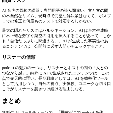
品質リスク
AI 音声の既知の課題：専門用語の読み間違い、文と文の間
の不自然なリズム。現時点で完璧な解決策はなくて、ポスプ
ロでの修正と何度ものテストで対応するしかない。
最大の隠れたリスクはハルシネーション。AI は台本生成時
に不正確な数字や架空の引用を挿入することがあって、しか
も「自信たっぷりに間違える」。AI が生成した事実性のあ
るコンテンツは、公開前に必ず人間がチェックすること。
リスナーの信頼
podcast の魅力の一つは、リスナーとホストの間の「人との
つながり感」。純粋に AI で生成されたコンテンツは、この
点で先天的に弱い。長期戦略としては、AI を効率化ツール
として活用しつつ、自分の視点、実体験、ユニークな切り口
こそがリスナーを惹きつけ続ける理由になる。
まとめ
無料の AI ツールチェーンで、「機材ゼロで podcast を作