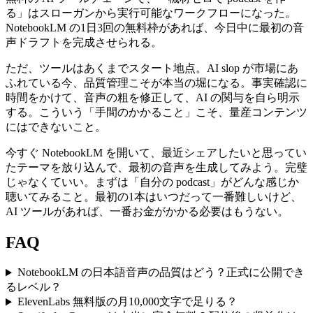
る」はスローガンから実行可能なワークフローになった。
NotebookLM の1日3回の無料枠があれば、今日中に最初の音
声ドラフトを完成させられる。
ただ、ツールはあくまでスタート地点。AI slop が市場にあ
ふれている今、品質管理こそが本当の堀になる。事実確認に
時間をかけて、音声の粗を修正して、AI の関与を自ら明示
する。こういう「手間のかかること」こそ、量産コンテンツ
にはできないこと。
今すぐ NotebookLM を開いて、最近シェアしたいと思ってい
たテーマを放り込んで、最初の音声を生成してみよう。完璧
じゃなくていい。まずは「自分の podcast」がどんな感じか
聴いてみること。最初の1本はいつだって一番難しいけど、
AI ツールがあれば、一番お金がかかる必要はもうない。
FAQ
NotebookLM の日本語音声の品質はどう？正式に公開でき
るレベル？
ElevenLabs 無料版の月10,000文字で足りる？