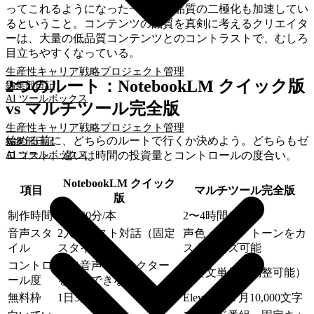
ってこれるようになった一方で、品質の二極化も加速してい
るということ。コンテンツの品質を真剣に考えるクリエイタ
ーは、大量の低品質コンテンツとのコントラストで、むしろ
目立ちやすくなっている。
生産性
キャリア戦略
プロジェクト管理
2つのルート：NotebookLM クイック版
編集部日記
AI ツールボックス
vs マルチツール完全版
生産性
キャリア戦略
プロジェクト管理
始める前に、どちらのルートで行くか決めよう。どちらもゼ
編集部日記
AI ツールボックス
ロコスト。違いは時間の投資量とコントロールの度合い。
NotebookLM クイック
項目
マルチツール完全版
版
制作時間
30〜60分/本
2〜4時間/本
音声スタ
2人のホスト対話（固定
声色・速度・トーンをカ
イル
スタイル）
スタマイズ可能
コントロ
低（音声キャラクター
高（文単位で調整可能）
ール度
を指定できない）
無料枠
1日3回
ElevenLabs 月10,000文字