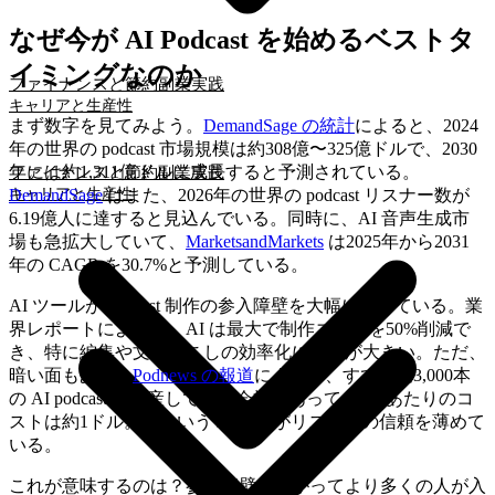
なぜ今が AI Podcast を始めるベストタ
イミングなのか
ファイナンスと節約
副業実践
キャリアと生産性
まず数字を見てみよう。
DemandSage の統計
によると、2024
年の世界の podcast 市場規模は約308億〜325億ドルで、2030
年には約1,311億ドルに成長すると予測されている。
ファイナンスと節約
副業実践
キャリアと生産性
DemandSage
はまた、2026年の世界の podcast リスナー数が
6.19億人に達すると見込んでいる。同時に、AI 音声生成市
場も急拡大していて、
MarketsandMarkets
は2025年から2031
年の CAGR を30.7%と予測している。
AI ツールが podcast 制作の参入障壁を大幅に下げている。業
界レポートによると、AI は最大で制作コストを50%削減で
き、特に編集や文字起こしの効率化に効果が大きい。ただ、
暗い面もある。
Podnews の報道
によると、すでに週3,000本
の AI podcast を量産している会社があって、1本あたりのコ
ストは約1ドル。こういう AI slop がリスナーの信頼を薄めて
いる。
これが意味するのは？参入障壁が下がってより多くの人が入