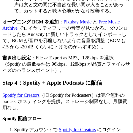
声は文と文の間に不自然な長い間が入ることがあっ
て、カットすると聴き心地がかなり改善する。
オープニング BGM を追加
：
Pixabay Music
と
Free Music
Archive
でロイヤリティフリーの音楽が見つかる。ダウンロ
ードしたら Audacity に新しいトラックとしてインポートし
て、BGM が音声を邪魔しないように音量を調整（BGM は
-15 から -20 dB くらいに下げるのがおすすめ）。
書き出し設定
：File -> Export as MP3、128kbps を選択
（Spotify の最低要件は 96kbps。128kbps が品質とファイルサ
イズのバランスポイント）。
Step 4：Spotify + Apple Podcasts に配信
Spotify for Creators
（旧 Spotify for Podcasters）は完全無料の
podcast ホスティングを提供。ストレージ制限なし、月額費
用なし。
Spotify 配信フロー
：
Spotify アカウントで
Spotify for Creators
にログイン