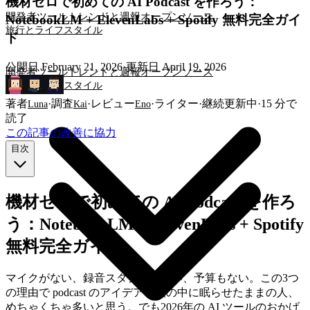
機材ゼロで初めての AI Podcast を作ろう：
開発者ツール
トレンドと週報
オープンソース
NotebookLM + ElevenLabs + Spotify 無料完全ガイ
旅行とライフスタイル
ド
公開日
February 21, 2026
·
更新日
April 19, 2026
開発者ツール
トレンドと週報
オープンソース
旅行とライフスタイル
著者
·
調査
·
レビュー
·
ライター
·
継続更新中
·
15
分で
Luna
Kai
Eno
読了
この記事の改善に協力
目次
機材ゼロで初めての AI Podcast を作ろ
う：NotebookLM + ElevenLabs + Spotify
無料完全ガイド
マイクがない、録音スタジオもない、予算もない。この3つ
の理由で podcast のアイデアを頭の中に眠らせたままの人、
めちゃくちゃ多いと思う。でも2026年の AI ツールのおかげ