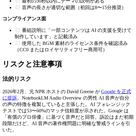
最初の30秒以内にテーマの説明がある
音声の長さが適切な範囲（初回は8〜15分推奨）
コンプライアンス面
番組説明に「一部コンテンツは AI の支援を受けて
制作しています」と記載済み
使用した BGM 素材のライセンス条件を確認済み
（CC0 またはロイヤリティフリー商用可）
リスクと注意事項
法的リスク
2026年2月、元 NPR ホストの David Greene が
Google を正式
に提訴
。NotebookLM Audio Overview の男性 AI 音声が自分
の声の特徴を複製していると主張した。AI フォレンジック
テストでは53〜60%のマッチ信頼度が示された。Google は
「有償のプロ俳優」に基づく音声だと回答。訴訟はまだ初期
段階だけど、AI 音声の著作権問題に明確な警戒ラインを引
いた。