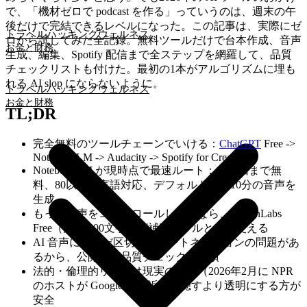
で、「機材ゼロで podcast を作る」っていうのは、週末の午
後だけで完結できるレベルになった。この記事は、実際にゼ
トラベルハッキング
ウェルネス
ロから試してみた全記録。無料ツールだけで台本作成、音声
お金と財務
生成、編集、Spotify 配信まで全ステップを網羅して、品質
チェックリストも付けた。最初の1本がアルゴリズムに埋も
れる AI slop にならないように。
トラベルハッキング
ウェルネス
お金と財務
TL;DR
完全無料のツールチェーンでいける：
ChatGPT
Free ->
NotebookLM -> Audacity -> Spotify for Creators
NotebookLM が現時点で最速ルート：1日3回まで無
料、80以上の言語対応、デフォルトで約10分の音声を
生成
もっと音声をコントロールしたいなら、ElevenLabs
Free（月10,000文字）が補完ツールとして使える
AI 音声にはまだ区切りやイントネーションの問題があ
るから、公開前の品質チェックは必須
法的・倫理的リスクは現実のもの（2026年2月に NPR
のホストが Google を提訴）。隠すより透明にする方が
安全