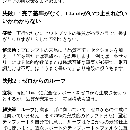
ンとその解決策をまとめます。
失敗1：完了基準がなく、Claudeがいつ止まればい
いかわからない
症状
：実行のたびにアウトプットの品質がバラバラで、長す
ぎたり短すぎたりして予測できない。
解決策
：プロンプトの末尾に「品質基準」セクションを加
え、「何を満たせば完成か」を説明します。例えば「各サマ
リーには具体的な数値または確認可能な事実が必要で、形容
詞だけは不可」は「うまく書いて」より格段に役立ちます。
失敗2：ゼロからのループ
症状
：毎回Claudeに完全なレポートをゼロから生成させよう
とするが、品質が安定せず、毎回構成も違う。
解決策
：ループは磨き上げに向いていて、ゼロからの生成に
は向いていません。まず70%の完成度のドラフトまたは固定
テンプレートを自分で用意し、ループはそこからの最終仕上
げに使います。週次レポートのテンプレートをフォルダに置