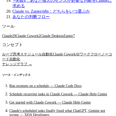
└
失敗4：あなた個人のセンスが必要な判断をClaudeに
求める
Claude vs. Zapier/n8n：どちらをいつ選ぶか
あなたの判断フロー
ツール
Claude
29
Claude Cowork
2
Claude Desktop
Zapier
7
コンセプト
ループ思考
スケジュール自動化
Claude Cowork
AIワークフロー
ノーコ
ード自動化
ナレッジグラフ →
ソース・インデックス
Run prompts on a schedule — Claude Code Docs
Schedule recurring tasks in Claude Cowork — Claude Help Center
Get started with Claude Cowork — Claude Help Center
Claude's scheduled tasks finally fixed what ChatGPT, Gemini got
wrong — XDA Developers