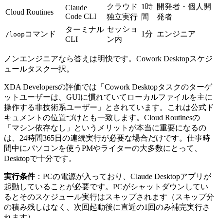
クラウド
1時
開発者・個人開
Claude
Cloud Routines
Code CLI
独立実行
間
発者
セッショ
ターミナル
コマンド
1分
エンジニア
/loop
CLI
ン内
ノンエンジニアなら答えは明快です。Cowork Desktopスケジ
ュールタスク一択。
XDA Developersの評価では「Cowork Desktopタスクのターゲ
ットユーザーは、GUIに慣れていてローカルファイルを主に
操作する非技術系ユーザー」とされています。これは公式ド
キュメントの位置づけとも一致します。Cloud Routinesの
「マシン依存なし」というメリットが本当に重要になるの
は、24時間365日の連続実行が必要な場合だけです。仕事時
間中にパソコンを使うPMやライターの大多数にとって、
Desktopで十分です。
実行条件
：PCの電源が入っており、Claude Desktopアプリが
起動していることが必要です。PCがシャットダウンしてい
るとそのスケジュール実行はスキップされます（スキップ分
の積み残しはなく、次回起動後に直近の1回のみ補完実行さ
れます）。