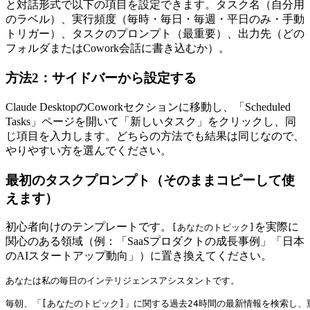
と対話形式で以下の項目を設定できます。タスク名（自分用
のラベル）、実行頻度（毎時・毎日・毎週・平日のみ・手動
トリガー）、タスクのプロンプト（最重要）、出力先（どの
フォルダまたはCowork会話に書き込むか）。
方法2：サイドバーから設定する
Claude DesktopのCoworkセクションに移動し、「Scheduled
Tasks」ページを開いて「新しいタスク」をクリックし、同
じ項目を入力します。どちらの方法でも結果は同じなので、
やりやすい方を選んでください。
最初のタスクプロンプト（そのままコピーして使
えます）
初心者向けのテンプレートです。
を実際に
[あなたのトピック]
関心のある領域（例：「SaaSプロダクトの成長事例」「日本
のAIスタートアップ動向」）に置き換えてください。
あなたは私の毎日のインテリジェンスアシスタントです。

毎朝、「[あなたのトピック]」に関する過去24時間の最新情報を検索し、