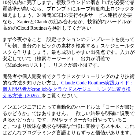
10分以内に完了します。複数ラウンドの磨き上げが必要で品
質基準が高いなら、プロンプトにループ精度向上ロジックを
加えましょう。24時間365日の実行や多サービス連携が必要
なら、ZapierとClaudeの組み合わせか、技術的なハードルが
高めのCloud Routinesを検討してください。
まず今夜やること：設定セクションのテンプレートを使って
「毎朝、自分のトピックの素材を検索する」スケジュールタ
スクを作りましょう。最も成功しやすい出発点です。入力が
安定していて（検索キーワード）、出力が明確で
（Markdownリスト）、リスクが最小限です。
開発者や個人開発者でクラウドスケジューリングのより技術
的な方法を知りたい方は、
Claude Code Routines実践ガイド：
個人開発者がcron jobをクラウドスケジューリングに置き換
える方法（2026）
をご覧ください。
ノンエンジニアにとって自動化のハードルは「コードが書け
るかどうか」ではありません。「欲しい結果を明確に説明で
きるかどうか」です。PMやライターが毎日やっているこ
と、つまり曖昧な要求を明確な仕様に変換するスキル、これ
はどんなプログラミング言語よりもずっと価値があります。