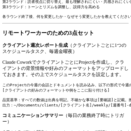
第2ラウンド：読者視点に切り替え、最も理解されにくい・共感されにくい箇
第3ラウンド：トーンとリズムを調整し、説得力を高める

リモートワーカーのための3点セット
クライアント週次レポート生成
（クライアントごとに1つの
スケジュールタスク、毎週金曜夜）
Claude CoworkでクライアントごとにProjectを作成し、クラ
イアントの背景情報や好みのフォーマットをアップロードし
ておきます。その上でスケジュールタスクを設定します。
このProjectの今週の会話とドキュメントを読み込み、以下の形式で今週
[クライアントの好みのフォーマットや例をここに貼り付ける]

品質基準：すべての数値は出典を明記。不確かな事項は[要確認]と記載。推
コミュニケーションサマリー
（毎日の業務終了時にトリガ
ー）