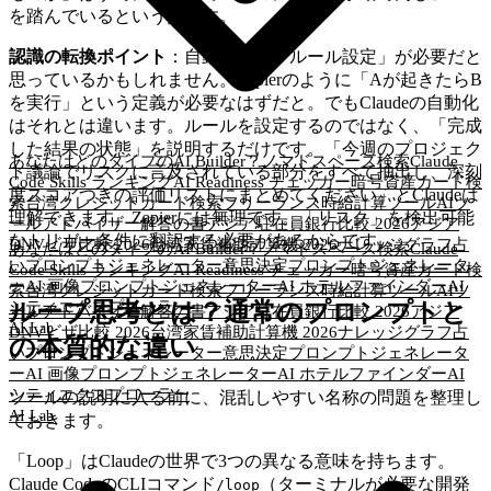
を踏んでいるという点です。
認識の転換ポイント
：自動化には「ルール設定」が必要だと
思っているかもしれません。Zapierのように「Aが起きたらB
を実行」という定義が必要なはずだと。でもClaudeの自動化
はそれとは違います。ルールを設定するのではなく、「完成
した結果の状態」を説明するだけです。「今週のプロジェク
あなたはどのタイプのAI Builder？
ノマドスペース検索
Claude
ト議論でリスクに言及されている部分をすべて抽出し、深刻
Code Skills ランキング
AI Readiness チェッカー
暗号資産カード検
度スコアつきの評価リストにまとめてください」とClaudeは
索
台湾クレジットカード検索
フリーランス時給計算ツール
AIツ
理解できます。Zapierには無理です。「リスク」を検出可能
ールアドバイザー
解答の書
アジア駐在員銀行比較 2026
アジア
なトリガー条件に翻訳する必要があるからです。
DNVビザ比較 2026
台湾家賃補助計算機 2026
ナレッジグラフ
占
あなたはどのタイプのAI Builder？
ノマドスペース検索
Claude
いプロンプトジェネレーター
意思決定プロンプトジェネレータ
Code Skills ランキング
AI Readiness チェッカー
暗号資産カード検
ー
AI 画像プロンプトジェネレーター
AI ホテルファインダー
AI
索
台湾クレジットカード検索
フリーランス時給計算ツール
AIツ
シティエクスプローラー
ループ思考とは？通常のプロンプトと
ールアドバイザー
解答の書
アジア駐在員銀行比較 2026
アジア
AI Lab
DNVビザ比較 2026
台湾家賃補助計算機 2026
ナレッジグラフ
占
の本質的な違い
いプロンプトジェネレーター
意思決定プロンプトジェネレータ
ー
AI 画像プロンプトジェネレーター
AI ホテルファインダー
AI
シティエクスプローラー
ツールの説明に入る前に、混乱しやすい名称の問題を整理し
AI Lab
ておきます。
「Loop」はClaudeの世界で3つの異なる意味を持ちます。
Claude CodeのCLIコマンド
（ターミナルが必要な開発
/loop