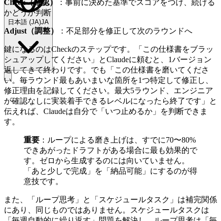
Check（確認）
：事前に決めた基準でスコアをつけ、続ける
かどうか判断
日本語
(
JA
)
JA
Adjust（調整）
：不足部分を修正して次のラウンドへ
鍵になるのはCheckのステップです。「この仕様書をブラッ
シュアップしてください」とClaudeに頼むと、1バージョン
返してきて終わりです。でも「この仕様書を磨いてくださ
い。毎ラウンド最もあいまいな箇所を1つ特定して修正し、
修正理由を記録してください。最大5ラウンド、エンジニア
が確認なしに実装着手できるレベルになったら終了です」と
伝えれば、Claudeは自分で「いつ止めるか」を判断できま
す。
重要
：ループによる磨き上げは、すでに70〜80%
できあがったドラフトがある場合に最も効果的で
す。ゼロから生成するのには向いていません。
「あと少しで完成」を「納品可能」にするのが得
意技です。
また、「ループ思考」と「スケジュールタスク」は補完関係
にあり、同じものではありません。スケジュールタスクは
「毎週自動的に繰り返す」問題を解決し、ループ思考は「毎