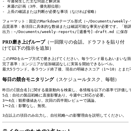
- 今週発生した主な問題と解決策

- 来週の計画（3件、優先順位順）

- 上長の確認または判断が必要な事項（なければ省略）

フォーマット：固定のMarkdownテーブル形式（~/Documents/weekly-t
品質基準：各項目に具体的な数値または確認可能な事実が必要です。「順調
PRD磨き上げループ
（一回限りの会話。ドラフトを貼り付
けて以下の指示を追加）
このPRDをループ方式で磨き上げてください。毎ラウンド最もあいまいな箇
完了基準：エンジニアが追加確認なしに実装を開始できるレベル。

毎日の競合モニタリング
（スケジュールタスク、毎朝）
昨日の[競合名]に関する最新動向を検索し、各情報を以下の基準で評価して
5点：自社の製品戦略に直接影響あり。今週中に対応が必要。

3〜4点：観察価値あり。次回の四半期レビューで議論。

1〜2点：影響なし。無視。
