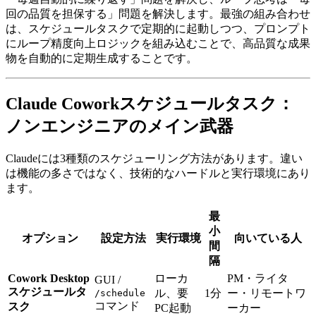
回の品質を担保する」問題を解決します。最強の組み合わせ
は、スケジュールタスクで定期的に起動しつつ、プロンプト
にループ精度向上ロジックを組み込むことで、高品質な成果
物を自動的に定期生成することです。
Claude Coworkスケジュールタスク：
ノンエンジニアのメイン武器
Claudeには3種類のスケジューリング方法があります。違い
は機能の多さではなく、技術的なハードルと実行環境にあり
ます。
最
小
オプション
設定方法
実行環境
向いている人
間
隔
Cowork Desktop
ローカ
PM・ライタ
GUI /
スケジュールタ
ル、要
1分
ー・リモートワ
/schedule
コマンド
スク
PC起動
ーカー