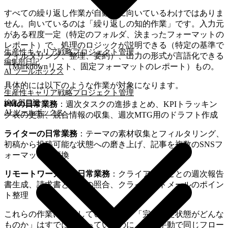
すべての繰り返し作業が自動化に向いているわけではありま
せん。向いているのは「繰り返しの知的作業」です。入力元
がある程度一定（特定のフォルダ、決まったフォーマットの
レポート）で、処理のロジックが説明できる（特定の基準で
生産性
キャリア戦略
プロジェクト管理
フィルタリング、整理、要約）、出力の形式が言語化できる
編集部日記
（Markdownリスト、固定フォーマットのレポート）もの。
AI ツールボックス
具体的には以下のような作業が対象になります。
生産性
キャリア戦略
プロジェクト管理
編集部日記
PMの日常業務
：週次タスクの進捗まとめ、KPIトラッキン
AI ツールボックス
グ表の更新、競合情報の収集、週次MTG用のドラフト作成
ライターの日常業務
：テーマの素材収集とフィルタリング、
初稿から投稿可能な状態への磨き上げ、記事を複数のSNSフ
ォーマットに変換
リモートワーカーの日常業務
：クライアントごとの週次報告
書生成、請求書と入金の照合、クライアントメールのポイン
ト整理
これらの作業に共通しているのは、「完成した状態がどんな
ものか」はすでにわかっているのに、毎回手動で同じフロー