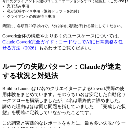
今日のクライアント関連のコミュニケーションをすべて確認し（このProj
- 完了済み事項

- 私が返答すべき事項（返答ドラフトを添付）

- クライアントの確認待ち事項

Cowork全体の構造やより多くのユースケースについては、
Claude Cowork完全ガイド：コードなしでAIに日常業務を任
せる方法（2026）
もあわせてご覧ください。
ループの失敗パターン：Claudeが迷走
する状況と対処法
Build to Launchは17名のクリエイターによるCowork実際の使
用体験をまとめています。そのうち15名は安定した自動化ワ
ークフローを構築しましたが、4名は最終的に諦めました。
諦めた理由はほぼ同じ問題を指していました：「完成した状
態」を明確に定義していなかったことです。
この調査と実践的なレポートをもとに、最も多い失敗パター