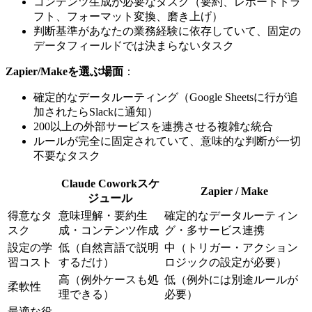
コンテンツ生成が必要なタスク（要約、レポートドラ
フト、フォーマット変換、磨き上げ）
判断基準があなたの業務経験に依存していて、固定の
データフィールドでは決まらないタスク
Zapier/Makeを選ぶ場面
：
確定的なデータルーティング（Google Sheetsに行が追
加されたらSlackに通知）
200以上の外部サービスを連携させる複雑な統合
ルールが完全に固定されていて、意味的な判断が一切
不要なタスク
Claude Coworkスケ
Zapier / Make
ジュール
得意なタ
意味理解・要約生
確定的なデータルーティン
スク
成・コンテンツ作成
グ・多サービス連携
設定の学
低（自然言語で説明
中（トリガー・アクション
習コスト
するだけ）
ロジックの設定が必要）
高（例外ケースも処
低（例外には別途ルールが
柔軟性
理できる）
必要）
最適な役