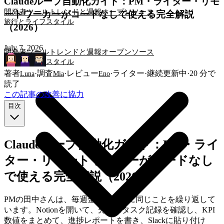
Claudeループ自動化ガイド：PM・ライター・リモ
開発者ツール
トレンドと週報
オープンソース
ートワーカーがコードなしで使える完全解説
旅行とライフスタイル
（2026）
July 7, 2026
開発者ツール
トレンドと週報
オープンソース
旅行とライフスタイル
著者
·
調査
·
レビュー
·
ライター
·
継続更新中
·
20
分で
Luna
Mia
Eno
読了
この記事の改善に協力
目次
Claudeループ自動化ガイド：PM・ライ
ター・リモートワーカーがコードなし
で使える完全解説（2026）
PMの田中さんは、毎週金曜の午後に同じことを繰り返して
います。Notionを開いて、先週のタスク記録を確認し、KPI
数値をまとめて、進捗レポートを書き、Slackに貼り付け