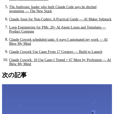
The Anthropic leader who built Claude Code says he ditched
prompting — The New Stack
Claude /loop for Non-Coders: A Practical Guide — AI Maker Substack
Loop Engineering for PMs: 20+ AI Agent Loops and Templates —
Product Compass
Claude Cowork scheduled tasks: 6 ways I automated my work — AI
Blew My Mind
Claude Cowork Use Cases From 17 Creators — Build to Launch
Claude Cowork: 10 Use Cases I Tested + 67 More by Profession — AI
Blew My Mind
次の記事