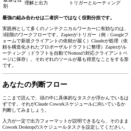
理解と出力
トリガーとルーティング
割
最強の組み合わせは二者択一ではなく役割分担です。
実践例として多くのノンテクニカルワーカーに有効なのは、
3段階のワークフローです。Zapierがトリガー（例：Googleフ
ォームで新規クライアントの依頼が届く）Claudeが処理（依
頼を構造化されたプロポーザルドラフトに整理）Zapierがル
ーティング（ドラフトを自動でNotionの対応クライアントペ
ージに保存）。それぞれのツールが最も得意なことをする形
です。
あなたの判断フロー
ここまで読んで、頭の中に具体的なタスクが浮かんでいるは
ずです。それがClaude Coworkスケジュールに向いているか
判断してみましょう。
入力が一定で出力フォーマットが説明できるなら、そのまま
Cowork Desktopのスケジュールタスクを設定してください。