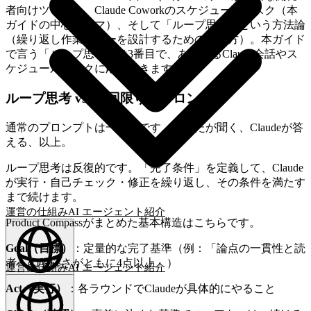
者向けツール）、Claude Coworkのスケジュールタスク（本
ガイドの中心テーマ）、そして「ループ思考」という方法論
（繰り返し作業フローを設計するための考え方）。本ガイド
で言う「ループ思考」は3番目で、あらゆるClaude会話やス
ケジュールタスクに応用できます。
ループ思考 vs. 一回限りのプロンプト
通常のプロンプトは一方向です。あなたが聞く、Claudeが答
える、以上。
ループ思考は反復的です。「完了条件」を定義して、Claude
が実行・自己チェック・修正を繰り返し、その条件を満たす
まで続けます。
運営の仕組み
AI エージェント
紹介
Product Compassがまとめた基本構造はこちらです。
Goal（目標）
：定量的な完了基準（例：「論点の一貫性と読
者への明確さがともに4点以上」）
運営の仕組み
AI エージェント
紹介
日本語
(
JA
)
JA
Act（実行）
：各ラウンドでClaudeが具体的にやること