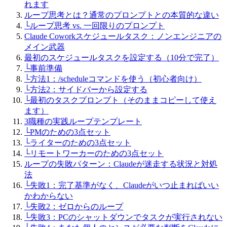
れます
ループ思考とは？通常のプロンプトとの本質的な違い
└
ループ思考 vs. 一回限りのプロンプト
Claude Coworkスケジュールタスク：ノンエンジニアの
メイン武器
最初のスケジュールタスクを設定する（10分で完了）
└
事前準備
└
方法1：/scheduleコマンドを使う（初心者向け）
└
方法2：サイドバーから設定する
└
最初のタスクプロンプト（そのままコピーして使え
ます）
3職種の実践ループテンプレート
└
PMのための3点セット
└
ライターのための3点セット
└
リモートワーカーのための3点セット
ループの失敗パターン：Claudeが迷走する状況と対処
法
└
失敗1：完了基準がなく、Claudeがいつ止まればいい
かわからない
└
失敗2：ゼロからのループ
└
失敗3：PCのシャットダウンでタスクが実行されない