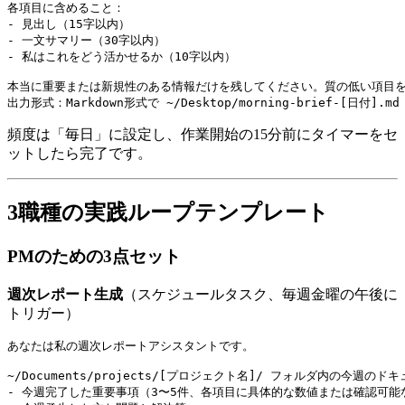
各項目に含めること：

- 見出し（15字以内）

- 一文サマリー（30字以内）

- 私はこれをどう活かせるか（10字以内）

本当に重要または新規性のある情報だけを残してください。質の低い項目を
頻度は「毎日」に設定し、作業開始の15分前にタイマーをセ
ットしたら完了です。
3職種の実践ループテンプレート
PMのための3点セット
週次レポート生成
（スケジュールタスク、毎週金曜の午後に
トリガー）
あなたは私の週次レポートアシスタントです。

~/Documents/projects/[プロジェクト名]/ フォルダ内の今週
- 今週完了した重要事項（3〜5件、各項目に具体的な数値または確認可能