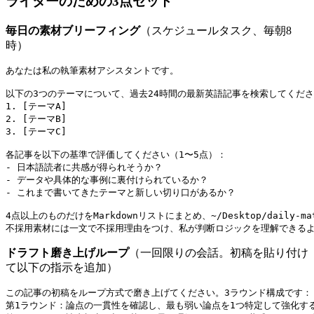
ライターのための3点セット
毎日の素材ブリーフィング
（スケジュールタスク、毎朝8
時）
あなたは私の執筆素材アシスタントです。

以下の3つのテーマについて、過去24時間の最新英語記事を検索してくださ
1. [テーマA]

2. [テーマB]

3. [テーマC]

各記事を以下の基準で評価してください（1〜5点）：

- 日本語読者に共感が得られそうか？

- データや具体的な事例に裏付けられているか？

- これまで書いてきたテーマと新しい切り口があるか？

4点以上のものだけをMarkdownリストにまとめ、~/Desktop/daily-ma
ドラフト磨き上げループ
（一回限りの会話。初稿を貼り付け
て以下の指示を追加）
この記事の初稿をループ方式で磨き上げてください。3ラウンド構成です：

第1ラウンド：論点の一貫性を確認し、最も弱い論点を1つ特定して強化する