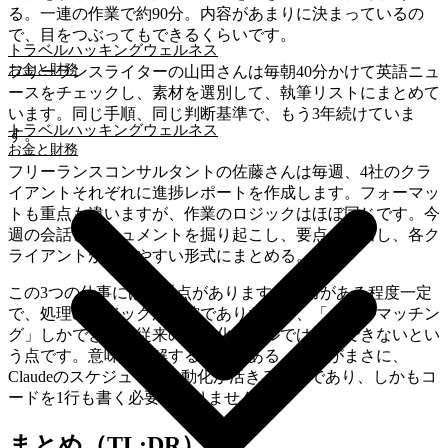
る。一連の作業で約90分。内容があまりに決まっているの
で、目をつぶってもできるくらいです。
トラベルハッキング
ウェルネス
お金と財務
フリーランスライターの山田さんは毎朝40分かけて英語ニュ
ースをチェックし、素材を選別して、執筆リストにまとめて
います。同じ手順、同じ判断基準で、もう3年続けていま
トラベルハッキング
ウェルネス
す。
お金と財務
フリーランスコンサルタントの佐藤さんは毎週、4社のクラ
イアントそれぞれに進捗レポートを作成します。フォーマッ
トも重点も違いますが、作業のロジックはほぼ同じです。今
週の会話とドキュメントを掘り起こし、要点を抽出し、各ク
ライアントが使いやすい形式にまとめる。
この3つの仕事には共通点があります。入力がある程度一定
で、処理のロジックが明確でありながら、「ルールマッチン
グ」しかできない従来の自動化ツールでは対応できないとい
う点です。意味を理解する必要がある。これがまさに、
Claudeのスケジュール自動化が活きる場面であり、しかもコ
ードを1行も書く必要がありません。
まとめ（TL;DR）