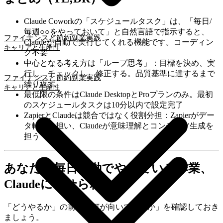
Claude Coworkの「スケジュールタスク」は、「毎日/
毎週○○をやっておいて」と自然言語で指示すると、
ファイナンスと節約
副業実践
Claudeが自動で実行してくれる機能です。コーディン
キャリアと生産性
グ不要
中心となる考え方は「ループ思考」：目標を決め、実
行し、チェックし、修正する。品質基準に達するまで
ファイナンスと節約
副業実践
繰り返す
キャリアと生産性
最低限の条件はClaude DesktopとProプランのみ。最初
のスケジュールタスクは10分以内で設定完了
ZapierとClaudeは競合ではなく役割分担：Zapierがデー
タ転送を担い、Claudeが意味理解とコンテンツ生成を
担う
あなたが毎日手動でやっている作業、
Claudeに任せられます
「どうやるか」の前に「何が向いているか」を確認しておき
ましょう。