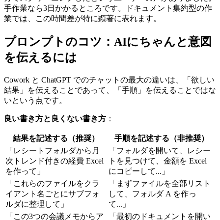
手作業なら3日かかるところです。ドキュメント集約型の作
業では、この時間差が特に顕著に表れます。
プロンプトのコツ：AIにちゃんと意図
を伝えるには
Cowork と ChatGPT でのチャットの最大の違いは、「欲しい
結果」を伝えることであって、「手順」を伝えることではな
いという点です。
良い書き方と良くない書き方
：
結果を記述する（推奨）
手順を記述する（非推奨）
「レシートフォルダから月
「フォルダを開いて、レシー
次トレンド付きの経費 Excel
トを見つけて、金額を Excel
を作って」
にコピーして...」
「これらのファイルをクラ
「まずファイルを全部リスト
イアント名ごとにサブフォ
して、フォルダ A を作っ
ルダに整理して」
て...」
「この3つの会議メモからア
「最初のドキュメントを開い