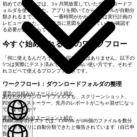
初めてのテストでは、3ヶ月間放置していたダウンロードフ
ォルダを使いました。アプリを開いてからファイルが自動分
類されるまで、約4分。一番時間がかかったのは実行計画の
レビューでした。AIが本当に意図を理解しているか確認す
る必要があるからです。
今すぐ始められる5つのワークフロー
「何に使えるんだろう？」と悩む必要はありません。以下の
5つは実際にテスト済みで成功率の高い使い方です。それぞ
れコピペで使えるプロンプト付きです。
ワークフロー1：ダウンロードフォルダの整理
運営の仕組み
AI エージェント
紹介
あなたのダウンロードフォルダも、スクリーンショット、
PDF、インストーラー、先月のレポートがごちゃ混ぜになっ
ていませんか？
運営の仕組み
AI エージェント
紹介
DataCamp のテストでは、Cowork が186個のファイルを数分
日本語
(
JA
)
JA
で11カテゴリに自動分類できたと報告されています（自己申
告）。