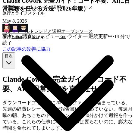
Claude Cowork 完全ガイド：コード不要、AIに日
開発者ツール
トレンドと週報
オープンソース
常業務を任せる方法（2026年版）
旅行とライフスタイル
May 8, 2026
開発者ツール
トレンドと週報
オープンソース
著者
·
調査
·
レビュー
·
ライター
·
継続更新中
·
14
分で
Luna
Mia
Eno
旅行とライフスタイル
読了
この記事の改善に協力
目次
Claude Cowork 完全ガイド：コード不
要、AIに日常業務を直接任せる
ダウンロードフォルダに200個のファイルが溜まっている。
先週の経費レシートはまだ報告書にまとめていない。毎週月
曜の朝、あちこちのドキュメントから40分かけて週報を作っ
ている。これらの仕事に専門スキルは要らないのに、膨大な
時間を食われてしまいます。