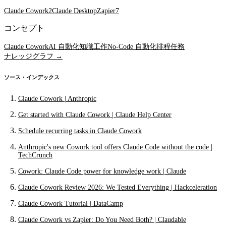
Claude Cowork
2
Claude Desktop
Zapier
7
コンセプト
Claude Cowork
AI 自動化
知識工作
No-Code 自動化
排程任務
ナレッジグラフ →
ソース・インデックス
Claude Cowork | Anthropic
Get started with Claude Cowork | Claude Help Center
Schedule recurring tasks in Claude Cowork
Anthropic's new Cowork tool offers Claude Code without the code |
TechCrunch
Cowork: Claude Code power for knowledge work | Claude
Claude Cowork Review 2026: We Tested Everything | Hackceleration
Claude Cowork Tutorial | DataCamp
Claude Cowork vs Zapier: Do You Need Both? | Claudable