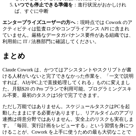
いつでも停止できる準備を
：進行状況がおかしけれ
ば、すぐに中断
エンタープライズユーザーの方へ
：現時点では Cowork のア
クティビティは監査ログやコンプライアンス API に含まれ
ていません。厳格なデータガバナンス要件がある組織では、
利用前に IT / 法務部門に確認してください。
まとめ
Claude Cowork は、かつてはアシスタントやスクリプトが書
ける人材がいないと完了できなかった作業を、「一文で説明
すれば、AIがPC上で直接処理してくれる」ものに変えまし
た。月額$20 の Pro プランで利用可能。プログラミングスキ
ル不要。最初のタスクは5分で完了できます。
ただし万能ではありません。スケジュールタスクはPCを起
動したままにする必要がありますし、リアルタイムのアプリ
連携は得意分野ではありません。安全上のリスクも実在しま
す。「毎回、実行計画をレビューする」という習慣を身につ
けることが、Cowork を上手に使うための最も大切なことで