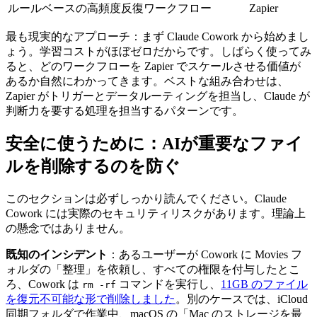
ルールベースの高頻度反復ワークフロー
Zapier
最も現実的なアプローチ：まず Claude Cowork から始めまし
ょう。学習コストがほぼゼロだからです。しばらく使ってみ
ると、どのワークフローを Zapier でスケールさせる価値が
あるか自然にわかってきます。ベストな組み合わせは、
Zapier がトリガーとデータルーティングを担当し、Claude が
判断力を要する処理を担当するパターンです。
安全に使うために：AIが重要なファイ
ルを削除するのを防ぐ
このセクションは必ずしっかり読んでください。Claude
Cowork には実際のセキュリティリスクがあります。理論上
の懸念ではありません。
既知のインシデント
：あるユーザーが Cowork に Movies フ
ォルダの「整理」を依頼し、すべての権限を付与したとこ
ろ、Cowork は
コマンドを実行し、
11GB のファイル
rm -rf
を復元不可能な形で削除しました
。別のケースでは、iCloud
同期フォルダで作業中、macOS の「Mac のストレージを最