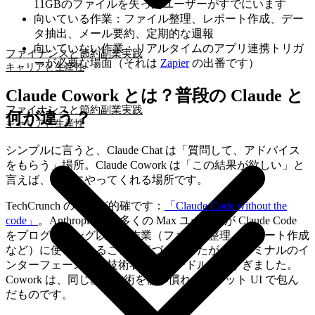
11GBのファイルを失ったユーザーがすでにいます
向いている作業：ファイル整理、レポート作成、デー
タ抽出、メール要約、定期的な週報
向いていない作業：リアルタイムのアプリ連携トリガ
ファイナンスと節約
副業実践
ーが必要な場面（それは
Zapier
の出番です）
キャリアと生産性
Claude Cowork とは？普段の Claude と
ファイナンスと節約
副業実践
何が違う？
キャリアと生産性
シンプルに言うと、Claude Chat は「質問して、アドバイス
をもらう」場所。Claude Cowork は「この結果が欲しい」と
言えば、実際にやってくれる場所です。
TechCrunch の表現が的確です：
「Claude Code without the
code」
。Anthropic は、多くの Max ユーザーが Claude Code
をプログラミング以外の作業（ファイル整理、レポート作成
など）に使っていることに気づきましたが、ターミナルのイ
ンターフェースは非技術者にはハードルが高すぎました。
Cowork は、同じ基盤技術を使い慣れたチャット UI で包ん
だものです。