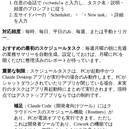
任意の会話で
と入力し、タスク名・説明・
/schedule
頻度のプロンプトに従う
左サイドバーの「Scheduled」 > 「+ New task」 > 詳細
を入力
対応頻度
：毎時、毎日、平日のみ、毎週、または手動トリガ
ー。
おすすめの最初のスケジュールタスク
：毎週月曜の朝に先週
の業務サマリーを自動生成。設定しておけば、月曜にPCを
開くたびに整理済みのレポートが待っています。
重要な制限
：スケジュールタスクは、PCが起動中かつ
Claude Desktop アプリが実行中の場合のみ動作します。PCが
シャットダウンされていたりアプリが閉じている場合、未実
行のタスクはアプリ再起動時にまとめて実行されます。現時
点ではデスクトップアプリならではの制約です。
補足
：Claude Code（開発者向けツール）にはク
ラウドベースのスケジュール機能（Routines）が
あり、PCが電源オフでも実行できます。ただし
これは開発者ツールであり、Cowork の機能では