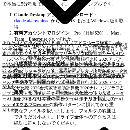
で本当に5分程度で終わります。手順はシンプルです。
Claude Desktop アプリをダウンロード
：
claude.ai/download
から macOS または Windows 版を取
得
有料アカウントでログイン
：Pro（月額$20）、Max、
Team、Enterprise のいずれか
あなたはどのタイプのAI Builder？
ノマドスペース検索
Claude
Cowork を開く
：左サイドバーから Cowork タブを選択
Code Skills ランキング
AI Readiness チェッカー
暗号資産カード検
作業フォルダを選択
：「Work in a Folder」をクリック
索
台湾クレジットカード検索
フリーランス時給計算ツール
AIツ
して、処理したいフォルダを選ぶ
ールアドバイザー
解答の書
アジア駐在員銀行比較 2026
アジア
自然言語でタスクを記述
：欲しい成果をそのまま伝え
DNVビザ比較 2026
台湾家賃補助計算機 2026
ナレッジグラフ
占
あなたはどのタイプのAI Builder？
ノマドスペース検索
Claude
る
いプロンプトジェネレーター
意思決定プロンプトジェネレータ
Code Skills ランキング
AI Readiness チェッカー
暗号資産カード検
実行計画をレビュー
：Claude が実行予定の内容を表示
ー
AI 画像プロンプトジェネレーター
AI ホテルファインダー
AI
索
台湾クレジットカード検索
フリーランス時給計算ツール
AIツ
シティエクスプローラー
するので、問題なければ承認
ールアドバイザー
解答の書
アジア駐在員銀行比較 2026
アジア
AI Lab
DNVビザ比較 2026
台湾家賃補助計算機 2026
ナレッジグラフ
占
重要
：初回はテスト用フォルダを使ってくださ
いプロンプトジェネレーター
意思決定プロンプトジェネレータ
い。いきなり本番の業務ディレクトリを指定しな
ー
AI 画像プロンプトジェネレーター
AI ホテルファインダー
AI
シティエクスプローラー
いこと。Cowork の動作パターンに慣れてから重
AI Lab
要なファイルを扱いましょう。フォルダの範囲は
できるだけ小さく。ドライブ全体へのアクセスは
絶対に許可しないでください。