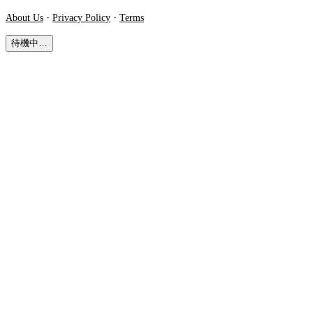
·
·
About Us
Privacy Policy
Terms
待機中…