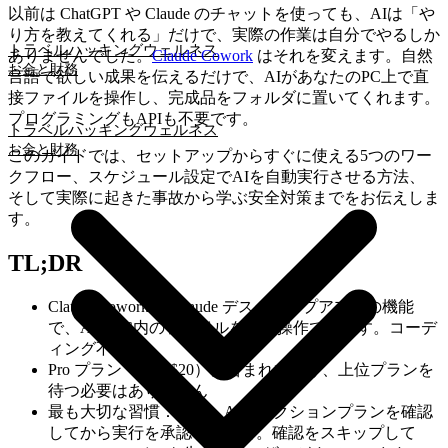
以前は ChatGPT や Claude のチャットを使っても、AIは「や
り方を教えてくれる」だけで、実際の作業は自分でやるしか
トラベルハッキング
ウェルネス
ありませんでした。
Claude Cowork
はそれを変えます。自然
お金と財務
言語で欲しい成果を伝えるだけで、AIがあなたのPC上で直
接ファイルを操作し、完成品をフォルダに置いてくれます。
プログラミングもAPIも不要です。
トラベルハッキング
ウェルネス
お金と財務
このガイドでは、セットアップからすぐに使える5つのワー
クフロー、スケジュール設定でAIを自動実行させる方法、
そして実際に起きた事故から学ぶ安全対策までをお伝えしま
す。
TL;DR
Claude Cowork は Claude デスクトップアプリの機能
で、AIがPC内のファイルを直接操作できます。コーデ
ィング不要
Pro プラン（月額$20）に含まれており、上位プランを
待つ必要はありません
最も大切な習慣：毎回、AIのアクションプランを確認
してから実行を承認すること。確認をスキップして