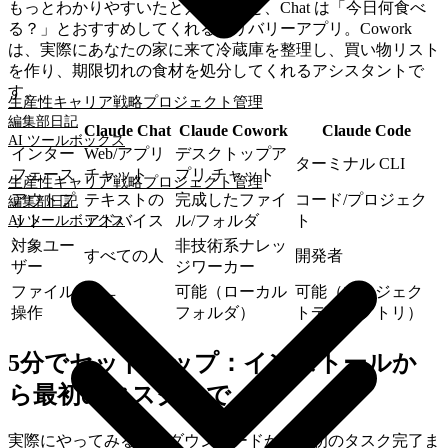
もっとわかりやすいたとえで言うと、Chat は「今日何食べ
る？」とおすすめしてくれるデリバリーアプリ。Cowork
は、実際にあなたの家に来て冷蔵庫を整理し、買い物リスト
を作り、期限切れの食材を処分してくれるアシスタントで
す。
生産性
キャリア戦略
プロジェクト管理
編集部日記
Claude Chat
Claude Cowork
Claude Code
AI ツールボックス
インター
Web/アプリ
デスクトップア
ターミナル CLI
フェース
チャット
プリ チャット
生産性
キャリア戦略
プロジェクト管理
アウトプ
テキストの
完成したファイ
コード/プロジェク
編集部日記
ット
アドバイス
ル/フォルダ
ト
AI ツールボックス
対象ユー
非技術系ナレッ
すべての人
開発者
ザー
ジワーカー
ファイル
可能（ローカル
可能（プロジェク
不可
操作
フォルダ）
トディレクトリ）
5分でセットアップ：インストールか
ら最初のタスクまで
実際にやってみると、ダウンロードから最初のタスク完了ま