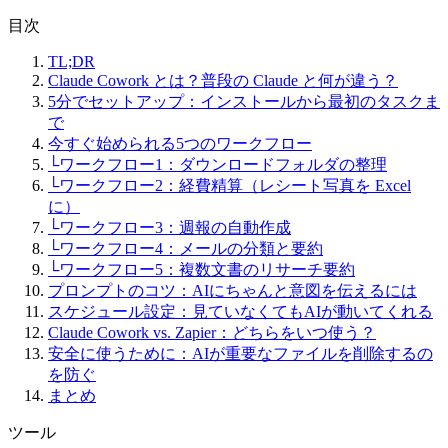
目次
TL;DR
Claude Cowork とは？普段の Claude と何が違う？
5分でセットアップ：インストールから最初のタスクま
で
今すぐ始められる5つのワークフロー
└
ワークフロー1：ダウンロードフォルダの整理
└
ワークフロー2：経費精算（レシート写真を Excel
に）
└
ワークフロー3：週報の自動作成
└
ワークフロー4：メールの分類と要約
└
ワークフロー5：複数文書のリサーチ要約
プロンプトのコツ：AIにちゃんと意図を伝えるには
スケジュール設定：見ていなくてもAIが動いてくれる
Claude Cowork vs. Zapier：どちらをいつ使う？
安全に使うために：AIが重要なファイルを削除するの
を防ぐ
まとめ
ツール