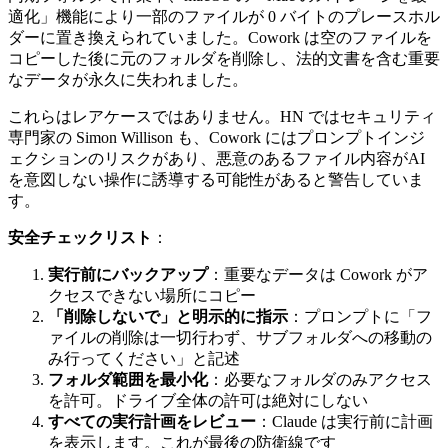
適化」機能により一部のファイルが 0 バイトのプレースホル
ダーに置き換えられていました。Cowork は空のファイルを
コピーした後に元のフォルダを削除し、法的文書を含む重要
なデータが永久に失われました。
これらはレアケースではありません。HN ではセキュリティ
専門家の Simon Willison も、Cowork にはプロンプトインジ
ェクションのリスクがあり、悪意のあるファイル内容がAI
を意図しない操作に誘導する可能性があると警告していま
す。
安全チェックリスト
：
実行前にバックアップ
：重要なデータは Cowork がア
クセスできない場所にコピー
「削除しないで」と明示的に指示
：プロンプトに「フ
ァイルの削除は一切行わず、サブフォルダへの移動の
み行ってください」と記述
フォルダ範囲を最小化
：必要なフォルダのみアクセス
を許可。ドライブ全体の許可は絶対にしない
すべての実行計画をレビュー
：Claude は実行前に計画
を表示します。これが最後の防衛線です