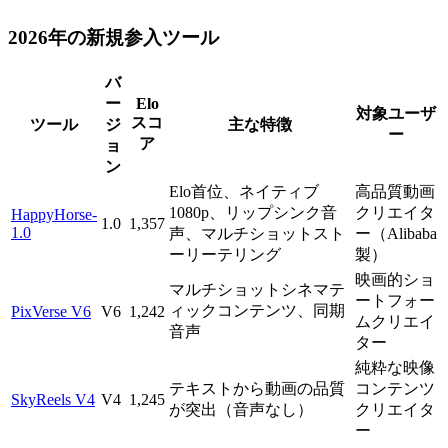
2026年の新規参入ツール
バ
ー
Elo
対象ユーザ
スコ
ツール
ジ
主な特徴
ー
ア
ョ
ン
Elo首位、ネイティブ
高品質動画
1080p、リップシンク音
クリエイタ
HappyHorse-
1.0
1,357
1.0
声、マルチショットスト
ー（Alibaba
ーリーテリング
製）
映画的ショ
マルチショットシネマテ
ートフォー
ィックコンテンツ、同期
PixVerse V6
V6
1,242
ムクリエイ
音声
ター
純粋な映像
テキストから動画の品質
コンテンツ
SkyReels V4
V4
1,245
が突出（音声なし）
クリエイタ
ー