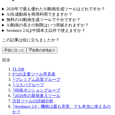
2026年で最も優れたAI動画生成ツールはどれですか？
AI生成動画を商用利用できますか？
無料のAI動画生成ツールで十分ですか？
AI動画の長さの制限はいつ突破されますか？
Seedance 2.0は中国本土以外で使えますか？
この記事は役に立ちましたか？
役に立った
改善の余地あり
目次
TL;DR
9つの主要ツール早見表
└
プレミアム品質グループ
└
コスパグループ
└
特殊ポジショングループ
└
2026年の新規参入ツール
注目ツールの詳細分析
└
Seedance 2.0：機能は最も充実、でも本当に使えるの
か？