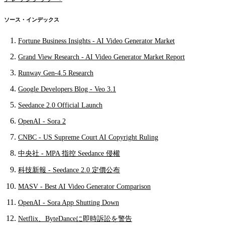
ソース・インデックス
Fortune Business Insights - AI Video Generator Market
Grand View Research - AI Video Generator Market Report
Runway Gen-4.5 Research
Google Developers Blog - Veo 3.1
Seedance 2.0 Official Launch
OpenAI - Sora 2
CNBC - US Supreme Court AI Copyright Ruling
中央社 - MPA 指控 Seedance 侵權
科技新報 - Seedance 2.0 定價公布
MASV - Best AI Video Generator Comparison
OpenAI - Sora App Shutting Down
Netflix、ByteDanceに即時訴訟を警告