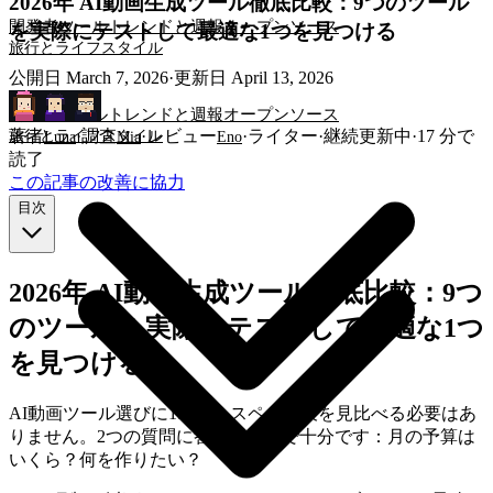
2026年 AI動画生成ツール徹底比較：9つのツール
開発者ツール
トレンドと週報
オープンソース
を実際にテストして最適な1つを見つける
旅行とライフスタイル
公開日
March 7, 2026
·
更新日
April 13, 2026
開発者ツール
トレンドと週報
オープンソース
著者
·
調査
·
レビュー
·
ライター
·
継続更新中
·
17
分で
旅行とライフスタイル
Luna
Mia
Eno
読了
この記事の改善に協力
目次
2026年 AI動画生成ツール徹底比較：9つ
のツールを実際にテストして最適な1つ
を見つける
AI動画ツール選びに1時間もスペック表を見比べる必要はあ
りません。2つの質問に答えるだけで十分です：月の予算は
いくら？何を作りたい？