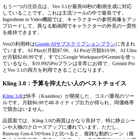
もう一つの注目点は、Veo 3.1が最長60秒の動画生成に対応
していることです。これは主流ツールの中で最長です。
Ingredients to Video機能では、キャラクターの参照画像をアッ
プロードして、異なる動画間でキャラクターの外見の一貫性
を維持できます。
Veoの利用枠は
Google AIサブスクリプションプラン
に含まれ
ています。AI Plusが月額$7.99、AI Proが月額$19.99、AI Ultra
が月額$249.99です。すでにGoogle WorkspaceやGeminiを使っ
ているなら、$19.99のProプランは非常にお得で、Gemini Pro
とVeo 3.1の両方を利用できることになります。
Kling 3.0：予算を抑えたい人のベストチョイス
Kling 3.0
は快手（Kuaishou）が開発した、コスパ重視のツー
ルです。月額$6.99で4Kネイティブ出力が得られ、同価格帯
で競合はいません。
品質面では、Kling 3.0の画質はかなり良好で、特に静止シー
ンや人物のクローズアップに優れています。ただし、
Runway Gen-4.5やSora 2と比べると、複雑な動的シーン（複