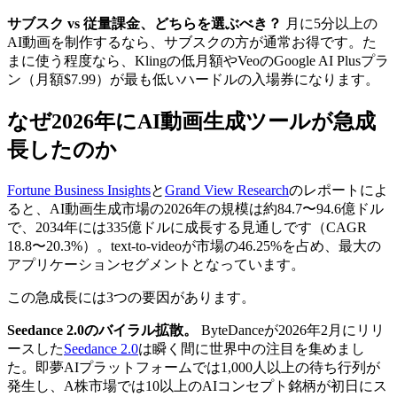
サブスク vs 従量課金、どちらを選ぶべき？
月に5分以上の
AI動画を制作するなら、サブスクの方が通常お得です。た
まに使う程度なら、Klingの低月額やVeoのGoogle AI Plusプラ
ン（月額$7.99）が最も低いハードルの入場券になります。
なぜ2026年にAI動画生成ツールが急成
長したのか
Fortune Business Insights
と
Grand View Research
のレポートによ
ると、AI動画生成市場の2026年の規模は約84.7〜94.6億ドル
で、2034年には335億ドルに成長する見通しです（CAGR
18.8〜20.3%）。text-to-videoが市場の46.25%を占め、最大の
アプリケーションセグメントとなっています。
この急成長には3つの要因があります。
Seedance 2.0のバイラル拡散。
ByteDanceが2026年2月にリリ
ースした
Seedance 2.0
は瞬く間に世界中の注目を集めまし
た。即夢AIプラットフォームでは1,000人以上の待ち行列が
発生し、A株市場では10以上のAIコンセプト銘柄が初日にス