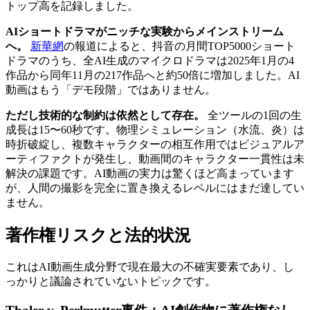
トップ高を記録しました。
AIショートドラマがニッチな実験からメインストリーム
へ。
新華網
の報道によると、抖音の月間TOP5000ショート
ドラマのうち、全AI生成のマイクロドラマは2025年1月の4
作品から同年11月の217作品へと約50倍に増加しました。AI
動画はもう「デモ段階」ではありません。
ただし技術的な制約は依然として存在。
全ツールの1回の生
成長は15〜60秒です。物理シミュレーション（水流、炎）は
時折破綻し、複数キャラクターの相互作用ではビジュアルア
ーティファクトが発生し、動画間のキャラクター一貫性は未
解決の課題です。AI動画の実力は驚くほど高まっています
が、人間の撮影を完全に置き換えるレベルにはまだ達してい
ません。
著作権リスクと法的状況
これはAI動画生成分野で現在最大の不確実要素であり、し
っかりと議論されていないトピックです。