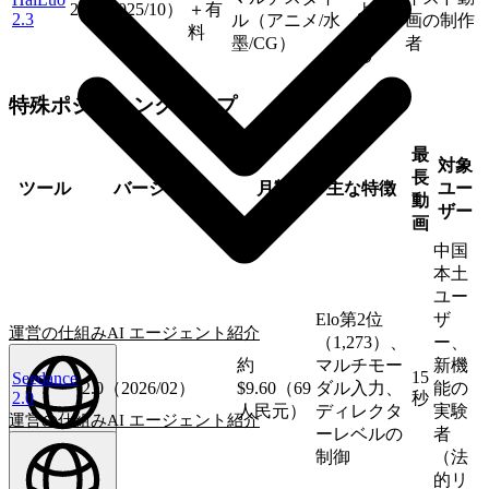
2.3（2025/10）
＋有
より
2.3
ル（アニメ/水
画の制作
料
異な
墨/CG）
者
る
特殊ポジショングループ
最
対象
長
ツール
バージョン
月額
主な特徴
ユー
動
ザー
画
中国
本土
ユー
Elo第2位
ザ
運営の仕組み
AI エージェント
紹介
（1,273）、
ー、
約
マルチモー
新機
15
Seedance
2.0（2026/02）
$9.60（69
ダル入力、
能の
2.0
秒
人民元）
ディレクタ
実験
運営の仕組み
AI エージェント
紹介
ーレベルの
者
日本語
(
JA
)
JA
制御
（法
的リ