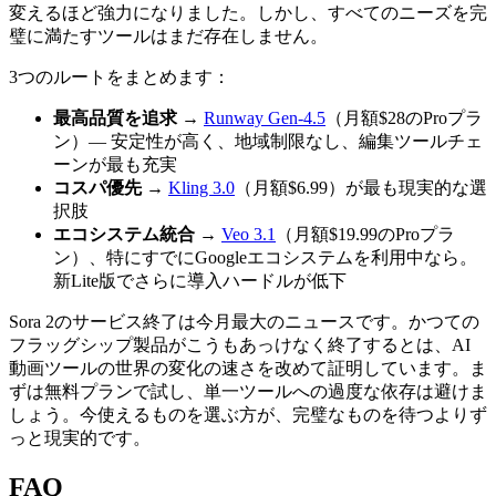
変えるほど強力になりました。しかし、すべてのニーズを完
璧に満たすツールはまだ存在しません。
3つのルートをまとめます：
最高品質を追求
→
Runway Gen-4.5
（月額$28のProプラ
ン）— 安定性が高く、地域制限なし、編集ツールチェ
ーンが最も充実
コスパ優先
→
Kling 3.0
（月額$6.99）が最も現実的な選
択肢
エコシステム統合
→
Veo 3.1
（月額$19.99のProプラ
ン）、特にすでにGoogleエコシステムを利用中なら。
新Lite版でさらに導入ハードルが低下
Sora 2のサービス終了は今月最大のニュースです。かつての
フラッグシップ製品がこうもあっけなく終了するとは、AI
動画ツールの世界の変化の速さを改めて証明しています。ま
ずは無料プランで試し、単一ツールへの過度な依存は避けま
しょう。今使えるものを選ぶ方が、完璧なものを待つよりず
っと現実的です。
FAQ