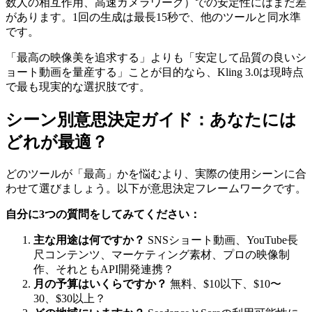
数人の相互作用、高速カメラワーク）での安定性にはまだ差
があります。1回の生成は最長15秒で、他のツールと同水準
です。
「最高の映像美を追求する」よりも「安定して品質の良いシ
ョート動画を量産する」ことが目的なら、Kling 3.0は現時点
で最も現実的な選択肢です。
シーン別意思決定ガイド：あなたには
どれが最適？
どのツールが「最高」かを悩むより、実際の使用シーンに合
わせて選びましょう。以下が意思決定フレームワークです。
自分に3つの質問をしてみてください：
主な用途は何ですか？
SNSショート動画、YouTube長
尺コンテンツ、マーケティング素材、プロの映像制
作、それともAPI開発連携？
月の予算はいくらですか？
無料、$10以下、$10〜
30、$30以上？