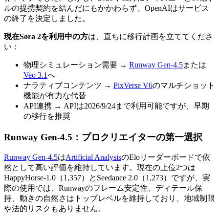
ルの提携契約を結んだにもかかわらず、OpenAIはサービス
の終了を決定しました。
現在Sora 2を利用中の方
は、直ちに移行計画を立ててくださ
い：
物理シミュレーション需要 →
Runway Gen-4.5
または
Veo 3.1
へ
ナラティブコンテンツ →
PixVerse V6
のマルチショット
機能が有力な代替
API連携 → APIは2026/9/24まで利用可能ですが、早期
の移行を推奨
Runway Gen-4.5：プロクリエイターの第一選択
Runway Gen-4.5
は
Artificial Analysis
のEloリーダーボードで依
然として高い評価を維持しています。現在の上位2つは
HappyHorse-1.0（1,357）とSeedance 2.0（1,273）ですが、実
際の使用では、Runwayのフレーム安定性、ディテール保
持、動きの自然さはトップレベルを維持しており、地域制限
や法的リスクもありません。