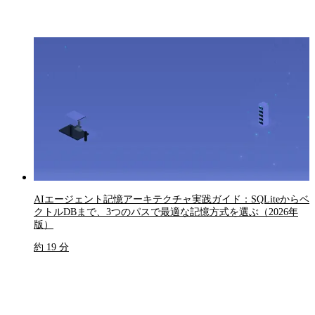
AIエージェント記憶アーキテクチャ実践ガイド：SQLiteからベ
クトルDBまで、3つのパスで最適な記憶方式を選ぶ（2026年
版）
約 19 分