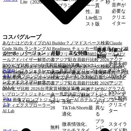
Lite（2026/01）
秒
音声が
AIプラン）
ー一貫
必要な
性、新
クリエ
Lite低コ
イター
スト版
コスパグループ
あなたはどのタイプのAI Builder？
ノマドスペース検索
Claude
Code Skills ランキング
AI Readiness チェッカー
暗号資産カード検
最長
対象ユー
ツール
バージョン
月額
主な特徴
索
台湾クレジットカード検索
フリーランス時給計算ツール
AIツ
動画
ザー
ールアドバイザー
解答の書
アジア駐在員銀行比較 2026
アジア
予算を抑
DNVビザ比較 2026
台湾家賃補助計算機 2026
ナレッジグラフ
占
あなたはどのタイプのAI Builder？
ノマドスペース検索
Claude
4Kネイティ
えたいク
Kling
いプロンプトジェネレーター
意思決定プロンプトジェネレータ
Code Skills ランキング
AI Readiness チェッカー
暗号資産カード検
ブ、最高コス
15秒
3.0
$6.99
3.0
リエイタ
ー
AI 画像プロンプトジェネレーター
AI ホテルファインダー
AI
索
台湾クレジットカード検索
フリーランス時給計算ツール
AIツ
パ
シティエクスプローラー
ー
ールアドバイザー
解答の書
アジア駐在員銀行比較 2026
アジア
AI Lab
DNVビザ比較 2026
台湾家賃補助計算機 2026
ナレッジグラフ
占
ストーリーボ
プラ
SNSショ
いプロンプトジェネレーター
意思決定プロンプトジェネレータ
ードから動画
ンに
約
ート動画
Pika
ー
AI 画像プロンプトジェネレーター
AI ホテルファインダー
AI
2.5 Studio
生成、
より
$8〜
2.5
クリエイ
シティエクスプローラー
28
TikTok/Shorts最
異な
ター
AI Lab
適化
る
プラ
微表情強化、
スタイラ
無料
ンに
マルチスタイ
イズド動
HaiLuo