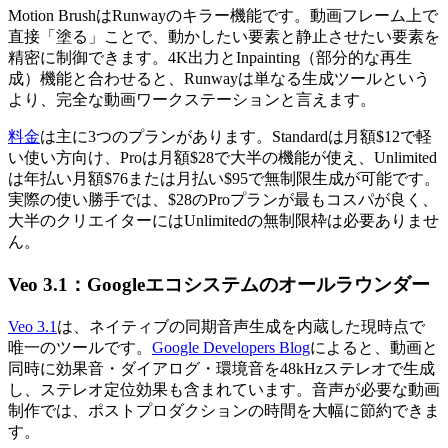
Motion BrushはRunwayのキラー機能です。動画フレーム上で
直接「塗る」ことで、動かしたい要素と静止させたい要素を
精密に制御できます。4K出力とInpainting（部分的な再生
成）機能と合わせると、Runwayは単なる生成ツールという
より、完全な動画ワークステーションと言えます。
料金
は主に3つのプランがあります。Standardは月額$12で軽
い使い方向け、Proは月額$28で大半の機能が使え、Unlimited
は年払い月額$76または月払い$95で無制限生成が可能です。
実際の使い勝手では、$28のProプランが最もコスパが良く、
大半のクリエイターにはUnlimitedの無制限枠は必要ありませ
ん。
Veo 3.1：Googleエコシステムのオールラウンダー
Veo 3.1
は、ネイティブの同期音声生成を内蔵した現時点で
唯一のツールです。
Google Developers Blog
によると、動画と
同時に効果音・ダイアログ・環境音を48kHzステレオで生成
し、ステレオ定位効果も含まれています。音声が必要な動画
制作では、ポストプロダクションの時間を大幅に節約できま
す。