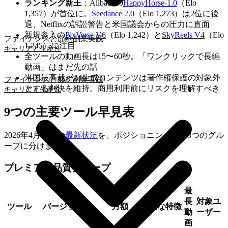
ランキング新王
：Alibabaの
HappyHorse-1.0
（Elo
1,357）が首位に。
Seedance 2.0
（Elo 1,273）は2位に後
退、Netflixの訴訟警告と米国議会からの圧力に直面
新規参入の
PixVerse V6
（Elo 1,242）と
SkyReels V4
（Elo
ファイナンスと節約
副業実践
1,245）に注目
キャリアと生産性
全ツールの動画長は15〜60秒。「ワンクリックで長編
動画」はまだ先の話
米国最高裁がAI生成コンテンツは著作権保護の対象外
ファイナンスと節約
副業実践
とする判決を維持。商用利用前にリスクを理解すべき
キャリアと生産性
9つの主要ツール早見表
2026年4月時点の
最新状況
を、ポジショニング別に3つのグル
ープに分けました。
プレミアム品質グループ
最
長
対象ユ
ツール
バージョン
月額
主な特徴
動
ーザー
画