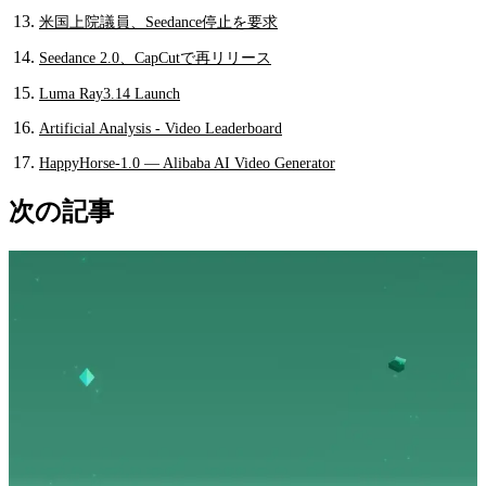
米国上院議員、Seedance停止を要求
Seedance 2.0、CapCutで再リリース
Luma Ray3.14 Launch
Artificial Analysis - Video Leaderboard
HappyHorse-1.0 — Alibaba AI Video Generator
次の記事