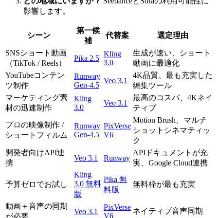
どの地域にいますか？
SeedanceとSoraの利用可能性に
影響します。
第一候
シーン
代替案
選定理由
補
SNSショート動画
生成が速い、ショート
Kling
Pika 2.5
3.0
（TikTok / Reels）
動画に最適化
YouTubeコンテン
4K品質、最も充実した
Runway
Veo 3.1
Gen-4.5
ツ制作
編集ツール
マーケティング素
最高のコスパ、4Kネイ
Kling
Veo 3.1
3.0
材の迅速制作
ティブ
Motion Brush、マルチ
プロの映像制作 /
Runway
PixVerse
ショットシネマティッ
Gen-4.5
V6
ショートフィルム
ク
開発者向けAPI連
APIドキュメントが充
Veo 3.1
Runway
携
実、Google Cloud連携
Kling
Pika 無
3.0 無料
予算ゼロでお試し
無料枠が最も充実
料版
版
動画＋音声の同期
PixVerse
ネイティブ音声同期
Veo 3.1
V6
が必要