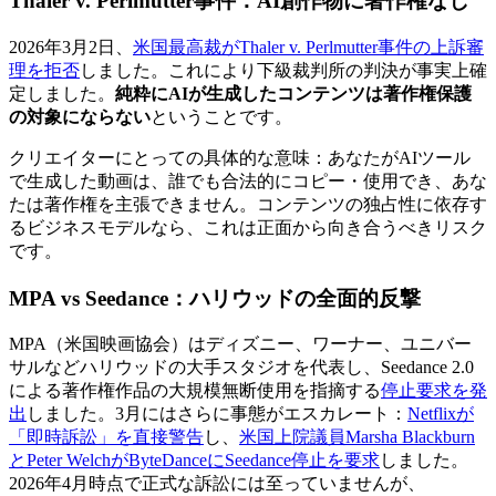
Thaler v. Perlmutter事件：AI創作物に著作権なし
2026年3月2日、
米国最高裁がThaler v. Perlmutter事件の上訴審
理を拒否
しました。これにより下級裁判所の判決が事実上確
定しました。
純粋にAIが生成したコンテンツは著作権保護
の対象にならない
ということです。
クリエイターにとっての具体的な意味：あなたがAIツール
で生成した動画は、誰でも合法的にコピー・使用でき、あな
たは著作権を主張できません。コンテンツの独占性に依存す
るビジネスモデルなら、これは正面から向き合うべきリスク
です。
MPA vs Seedance：ハリウッドの全面的反撃
MPA（米国映画協会）はディズニー、ワーナー、ユニバー
サルなどハリウッドの大手スタジオを代表し、Seedance 2.0
による著作権作品の大規模無断使用を指摘する
停止要求を発
出
しました。3月にはさらに事態がエスカレート：
Netflixが
「即時訴訟」を直接警告
し、
米国上院議員Marsha Blackburn
とPeter WelchがByteDanceにSeedance停止を要求
しました。
2026年4月時点で正式な訴訟には至っていませんが、