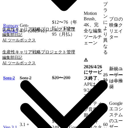
プ
ラ
Motion
ン
Brush、
プロの
$12〜76（年
に
4K、完
映像ク
Gen-
Runway
払）/ $12〜
よ
生産性
キャリア戦略
プロジェクト管理
Gen-4.5
4.5（2025/12）
全な編集
リエイ
95（月払）
り
編集部日記
ツールチ
ター
異
AI ツールボックス
ェーン
な
る
生産性
キャリア戦略
プロジェクト管理
編集部日記
⚠️
AI ツールボックス
2026/4/26
新規ユ
にサービ
25
ーザー
$20〜200
Sora 2
Sora 2
ス終了
、
秒
は非推
APIは
奨
9/24に終
了
ネイティ
Google
エコシ
ブ音声同
ステム
期、
のユー
$7.99〜
4K、キ
3.1 +
60
ザー、
Veo 3.1
249.99（Google
ャラクタ