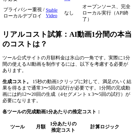
オープンソース、完全
プライバシー重視 /
Stable
なし
ローカル実行（API終
Video
ローカルデプロイ
了）
リアルコスト試算：AI動画1分間の本当
のコストは？
ツール公式サイトの月額料金は氷山の一角です。実際に1分
間の使えるAI動画を制作するには、以下を考慮する必要が
あります。
生成コスト。
15秒の動画1クリップに対して、満足のいく結
果を得るまで通常3〜5回の試行が必要です。1分間の完成動
画には約12〜20回の生成（4セグメント x 3〜5回の試行）が
必要になります。
各ツールの完成動画1分あたりの推定コスト：
1分あたりの
ツール
月額
計算ロジック
推定コスト