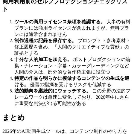
商用利用前のセルフプロテクションチェックリス
ト
ツールの商用ライセンス条項を確認する。
大半の有料
プランには商用ライセンスが含まれますが、無料プラ
ンには通常含まれません
制作過程の記録を保存する。
プロンプト・参考素材・
修正履歴を含め、「人間のクリエイティブな貢献」の
証拠とする
十分な人的加工を加える。
ポストプロダクションの編
集・ナレーション・字幕・カラーグレーディングなど
人間の介入は、部分的な著作権主張に役立つ
特定の作品を明らかに模倣するコンテンツの生成を避
ける。
侵害の指摘を受けるリスクを低減する
法的動向を継続的にウォッチする。
この分野の法的フ
レームワークは急速に変化しており、2026年中にさら
に重要な判決が出る可能性がある
まとめ
2026年のAI動画生成ツールは、コンテンツ制作のやり方を