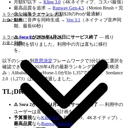
月額$7以下 →
Kling 3.0
（4Kネイティブ、コスパ最強）
最高品質を追求 →
Runway Gen-4.5
（Motion Brush + 完
全な編集チェーン、月額$28のProが最適解）
トラベルハッキング
ウェルネス
動画に音声を同時生成 →
Veo 3.1
（ネイティブ音声同
お金と財務
期、最長60秒）
⚠️
Sora 2
が2026年4月26日にサービス終了
— 残り
トラベルハッキング
ウェルネス
お金と財務
2週間を切りました。利用中の方は直ちに移行
を。
以下のシーン別
意思決定
フレームワークで3分以内に選択を
確認できます。2026年4月の最新ランキング変動も反映済
み：AlibabaのHappyHorse-1.0がElo 1,357で首位に、Seedance
2.0（1,273）は2位に後退しました。
TL;DR
⚠️ Sora 2が2026年4月26日にサービス終了
— 利用中の
ユーザーは直ちに移行計画を
予算重視
なら
Kling 3.0
（月額$6.99、4Kネイティブ）、
最高品質
なら
Runway Gen-4.5