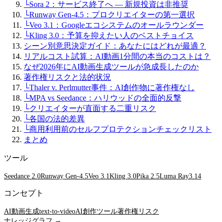
└
Sora 2：サービス終了へ — 新規投資は非推奨
└
Runway Gen-4.5：プロクリエイターの第一選択
└
Veo 3.1：Googleエコシステムのオールラウンダー
└
Kling 3.0：予算を抑えたい人のベストチョイス
シーン別意思決定ガイド：あなたにはどれが最適？
リアルコスト試算：AI動画1分間の本当のコストは？
なぜ2026年にAI動画生成ツールが急成長したのか
著作権リスクと法的状況
└
Thaler v. Perlmutter事件：AI創作物に著作権なし
└
MPA vs Seedance：ハリウッドの全面的反撃
└
クリエイターが直面する二重リスク
└
各国の法的差異
└
商用利用前のセルフプロテクションチェックリスト
まとめ
ツール
Seedance 2.0
Runway Gen-4.5
Veo 3.1
Kling 3.0
Pika 2.5
Luma Ray3.14
コンセプト
AI動画生成
text-to-video
AI創作ツール
著作権リスク
ナレッジグラフ →