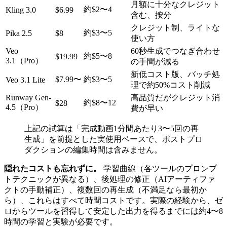
月額に十分なクレジット
約$2〜4
Kling 3.0
$6.99
含む、按分
クレジット制、ライトな
約$3〜5
Pika 2.5
$8
使い方
Veo
60秒生成でつなぎ合わせ
約$5〜8
$19.99
3.1（Pro）
の手間が減る
新低コスト版、バッチ処
$7.99〜
約$3〜5
Veo 3.1 Lite
理で約50%コスト削減
Runway Gen-
高品質だがクレジット消
約$8〜12
$28
4.5（Pro）
費が早い
上記の試算は「完成動画1分間あたり3〜5回の再
生成」を前提とした実使用ベースで、ポストプロ
ダクションの編集時間は含みません。
隠れたコストも忘れずに。
学習曲線（各ツールのプロンプ
トテクニックが異なる）、後処理の修正（AIアーティファ
クトの手動補正）、複数回の再生成（不満足なら最初か
ら）、これらはすべて時間コストです。実際の経験から、ゼ
ロからツールを習得して安定した出力を得るまでには約4〜8
時間の学習と実験が必要です。