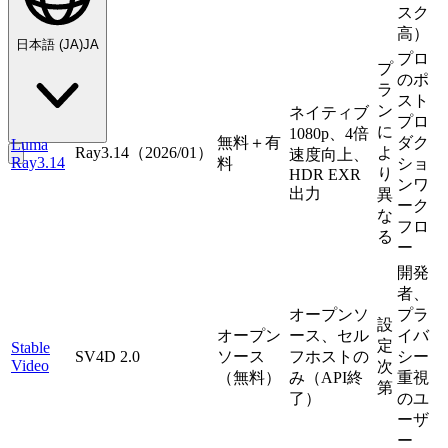
スク
高）
日本語
(
JA
)
JA
プロ
プ
のポ
ラ
スト
ン
ネイティブ
プロ
に
1080p、4倍
無料＋有
ダク
Luma
Ray3.14（2026/01）
よ
速度向上、
Ray3.14
料
ショ
り
HDR EXR
ンワ
出力
異
ーク
な
フロ
る
ー
開発
者、
オープンソ
プラ
設
オープン
ース、セル
イバ
定
Stable
SV4D 2.0
ソース
フホストの
シー
Video
次
（無料）
み（API終
重視
第
了）
のユ
ーザ
ー