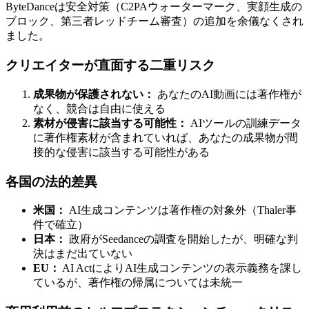
ByteDanceは安全対策（C2PAウォーターマーク、実顔生成の
ブロック、第三者レッドチーム審査）の追加を余儀なくされ
ました。
クリエイターが直面する二重リスク
成果物が保護されない：
あなたのAI動画には著作権が
なく、競合は自由に使える
素材が侵害に該当する可能性：
AIツールの訓練データ
に著作権素材が含まれていれば、あなたの成果物が間
接的な侵害に該当する可能性がある
各国の法的差異
米国：
AI生成コンテンツは著作権の対象外（Thaler事
件で確立）
日本：
政府がSeedanceの調査を開始したが、明確な判
決はまだ出ていない
EU：
AI ActによりAI生成コンテンツの表示義務を課し
ているが、著作権の帰属については未統一