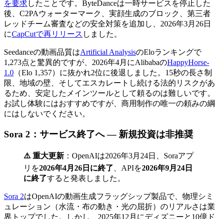
を要求
したことです。ByteDanceは一時サービスを停止した
後、C2PAウォーターマーク、実顔生成のブロック、第三者
レッドチーム審査などの安全対策を追加し、2026年3月26日
に
CapCutで再リリース
しました。
Seedanceの動画品質は
Artificial Analysis
のEloランキングで
1,273点と驚異的ですが、2026年4月にAlibabaの
HappyHorse-
1.0
（Elo 1,357）に抜かれ2位に後退しました。15秒の長さ制
限、地域の壁、そしてエスカレートし続ける法的リスクがあ
るため、安定したメインツールとして頼るのは難しいです。
お試し体験にはおすすめですが、商用制作の唯一の頼みの綱
にはしないでください。
Sora 2：サービス終了へ — 新規投資は非推奨
⚠️ 重大更新
：OpenAIは2026年3月24日、Soraアプ
リを
2026年4月26日に終了
、APIを
2026年9月24日
に終了
すると発表しました。
Sora 2
はOpenAIの動画生成フラッグシップ製品で、物理シミ
ュレーション（水流・布の動き・光の屈折）のリアルさは業
界トップでした。しかし、2025年12月にディズニーと10億ド