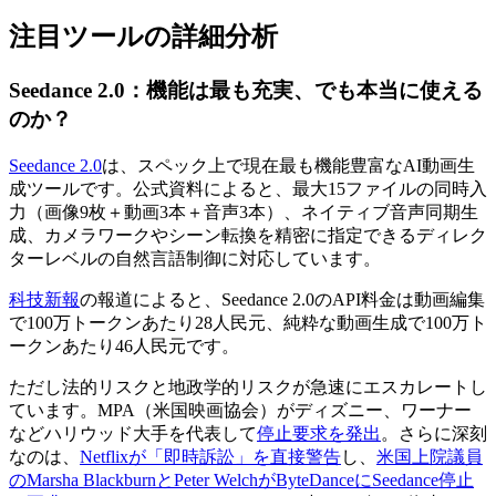
注目ツールの詳細分析
Seedance 2.0：機能は最も充実、でも本当に使える
のか？
Seedance 2.0
は、スペック上で現在最も機能豊富なAI動画生
成ツールです。公式資料によると、最大15ファイルの同時入
力（画像9枚＋動画3本＋音声3本）、ネイティブ音声同期生
成、カメラワークやシーン転換を精密に指定できるディレク
ターレベルの自然言語制御に対応しています。
科技新報
の報道によると、Seedance 2.0のAPI料金は動画編集
で100万トークンあたり28人民元、純粋な動画生成で100万ト
ークンあたり46人民元です。
ただし法的リスクと地政学的リスクが急速にエスカレートし
ています。MPA（米国映画協会）がディズニー、ワーナー
などハリウッド大手を代表して
停止要求を発出
。さらに深刻
なのは、
Netflixが「即時訴訟」を直接警告
し、
米国上院議員
のMarsha BlackburnとPeter WelchがByteDanceにSeedance停止