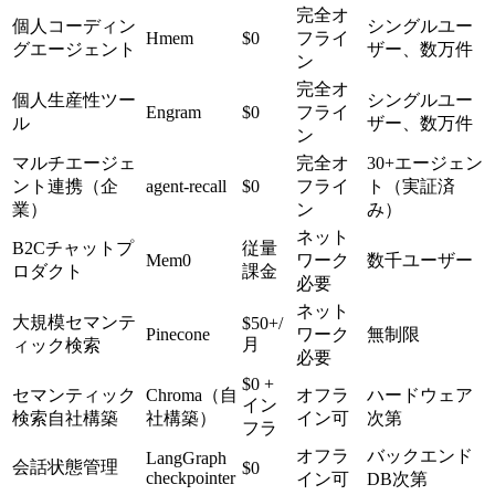
完全オ
個人コーディン
シングルユー
Hmem
$0
フライ
グエージェント
ザー、数万件
ン
完全オ
個人生産性ツー
シングルユー
Engram
$0
フライ
ル
ザー、数万件
ン
マルチエージェ
完全オ
30+エージェン
ント連携（企
agent-recall
$0
フライ
ト（実証済
業）
ン
み）
ネット
B2Cチャットプ
従量
Mem0
ワーク
数千ユーザー
ロダクト
課金
必要
ネット
大規模セマンテ
$50+/
Pinecone
ワーク
無制限
月
ィック検索
必要
$0 +
セマンティック
Chroma（自
オフラ
ハードウェア
イン
検索自社構築
社構築）
イン可
次第
フラ
オフラ
バックエンド
LangGraph
会話状態管理
$0
checkpointer
イン可
DB次第