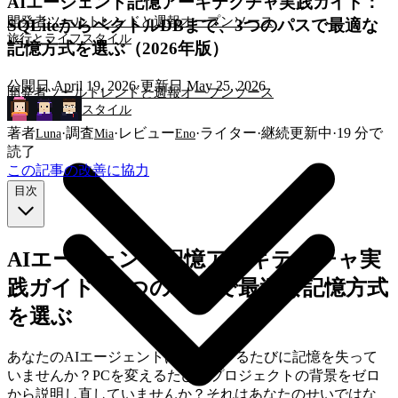
AIエージェント記憶アーキテクチャ実践ガイド：
開発者ツール
トレンドと週報
オープンソース
SQLiteからベクトルDBまで、3つのパスで最適な
旅行とライフスタイル
記憶方式を選ぶ（2026年版）
公開日
April 19, 2026
·
更新日
May 25, 2026
開発者ツール
トレンドと週報
オープンソース
旅行とライフスタイル
著者
·
調査
·
レビュー
·
ライター
·
継続更新中
·
19
分で
Luna
Mia
Eno
読了
この記事の改善に協力
目次
AIエージェント記憶アーキテクチャ実
践ガイド：3つのパスで最適な記憶方式
を選ぶ
あなたのAIエージェントは再起動するたびに記憶を失って
いませんか？PCを変えるたびにプロジェクトの背景をゼロ
から説明し直していませんか？それはあなたのせいではな