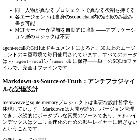
同一人物が異なるプロジェクトで異なる役割を持てる
各エージェントは自身のscope chain内の記憶のみ読み
書き可能
MCPサーバーが隔離を自動的に強制——アプリケーシ
ョン層のロジックは不要
agent-recallのGitHubドキュメントによると、30以上のエージ
ェントの本番環境で毎日使用されています。すべてのデータ
は
に保存——単一のSQLiteファ
~/.agent-recall/frames.db
イルで、完全オフラインです。
Markdown-as-Source-of-Truth：アンチフラジャイ
ルな記憶設計
memweaveとsqlite-memoryプロジェクトは重要な設計哲学を
体現しています：Markdownは人間が読め、バージョン管理
でき、永続的にポータブルな真実のソースであり、SQLiteイ
ンデックスはクエリ高速化のための派生レイヤーに過ぎない
ということです。