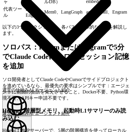
embedding
ャ
ルDB）
代表ツー
Hmem、
Mem0、LangGraph
agent-recall、Engram
ル
Engram
以下の3つのセクションで、各パスの具体的な実装を解説し
ます。
ソロパス：HmemまたはEngramで5分
でClaude Codeにクロスセッション記憶
を追加
ソロ開発者としてClaude CodeやCursorでサイドプロジェクト
を進めているなら、最優先の要求はシンプルです：エージェ
運営の仕組み
AI エージェント
紹介
ントに前回の会話を覚えさせること。Docker不要、Python環
境不要、APIキー申請不要です。
Hmem：階層型メモリ、起動時L1サマリーのみ読
運営の仕組み
AI エージェント
紹介
み込む
日本語
(
JA
)
JA
HmemはMCPサーバーで、5層の階層構造を使ってローカル