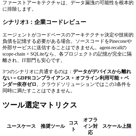
ファーストアーキテクチャは、データ漏洩の可能性を根本的
に排除します。
シナリオ3：企業コードレビュー
エージェントがコードベースのアーキテクチャ決定や技術的
負債を記憶する必要がある場合。ソースコードをPineconeや
外部サービスに送信することはできません。agent-recallの
scope-chain + SQLiteなら、各プロジェクトの記憶が完全に隔
離され、IT部門も安心です。
3つのシナリオに共通するのは：
データがデバイスから離れ
ない = GDPRコンプライアンス + オフライン利用可能 + ベ
ンダー依存ゼロ
。クラウドソリューションではこの3条件を
同時に満たすことはできません。
ツール選定マトリクス
オフラ
コス
ユースケース
推奨ツール
イン対
スケール上限
ト
応