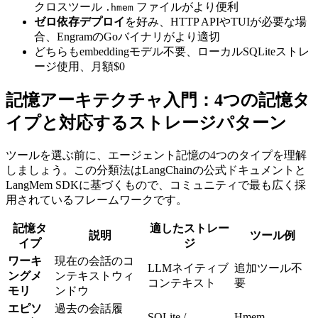
クロスツール
ファイルがより便利
.hmem
ゼロ依存デプロイ
を好み、HTTP APIやTUIが必要な場
合、EngramのGoバイナリがより適切
どちらもembeddingモデル不要、ローカルSQLiteストレ
ージ使用、月額$0
記憶アーキテクチャ入門：4つの記憶タ
イプと対応するストレージパターン
ツールを選ぶ前に、エージェント記憶の4つのタイプを理解
しましょう。この分類法はLangChainの公式ドキュメントと
LangMem SDKに基づくもので、コミュニティで最も広く採
用されているフレームワークです。
記憶タ
適したストレー
説明
ツール例
イプ
ジ
ワーキ
現在の会話のコ
LLMネイティブ
追加ツール不
ングメ
ンテキストウィ
コンテキスト
要
モリ
ンドウ
エピソ
過去の会話履
SQLite /
Hmem、