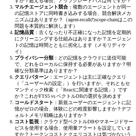
すか？超える場合、アップグレードパスは何ですか？
マルチエージェント競合
：複数のエージェントが同一
の記憶ストアに同時書き込みする場合、競合解決メカ
ニズムはありますか？（agent-recallのscope-chainはこの
問題を本質的に解決します）
記憶品質
：古くなったり不正確になった記憶を定期的
にクリーニングする仕組みはありますか？エージェン
トの記憶は時間とともに劣化します（メモリディケ
イ）
プライバシー分類
：どの記憶をクラウドに送信可能
で、どれをローカルに保持する必要がありますか？明
確な分類基準はありますか？
クエリパターン
：エージェントは主に正確なクエリ
（「ユーザーAの設定」）を行いますか、それともセ
マンティック検索（「Reactに関連する記憶」）です
か？これがFTS5 vs ベクトルDBの選択を決めます
コールドスタート
：新規ユーザーのエージェントに記
憶がゼロの場合、体験にどの程度影響しますか？デフ
ォルトメモリ戦略はありますか？
コスト監視
：クラウド型ベクトルDBやマネージドサー
ビスを使用する場合、使用量アラートを設定していま
すか？トークンコストとクエリコストは気づかないう