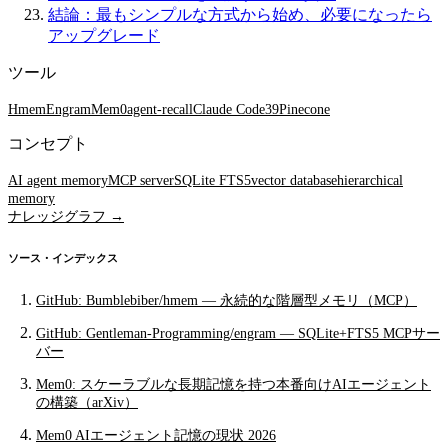
結論：最もシンプルな方式から始め、必要になったら
アップグレード
ツール
Hmem
Engram
Mem0
agent-recall
Claude Code
39
Pinecone
コンセプト
AI agent memory
MCP server
SQLite FTS5
vector database
hierarchical
memory
ナレッジグラフ →
ソース・インデックス
GitHub: Bumblebiber/hmem — 永続的な階層型メモリ（MCP）
GitHub: Gentleman-Programming/engram — SQLite+FTS5 MCPサー
バー
Mem0: スケーラブルな長期記憶を持つ本番向けAIエージェント
の構築（arXiv）
Mem0 AIエージェント記憶の現状 2026