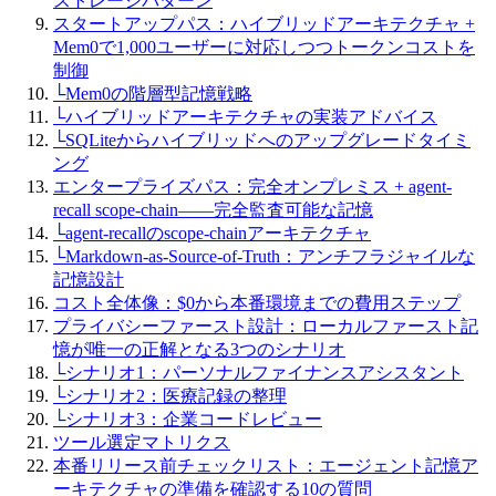
ストレージパターン
スタートアップパス：ハイブリッドアーキテクチャ +
Mem0で1,000ユーザーに対応しつつトークンコストを
制御
└
Mem0の階層型記憶戦略
└
ハイブリッドアーキテクチャの実装アドバイス
└
SQLiteからハイブリッドへのアップグレードタイミ
ング
エンタープライズパス：完全オンプレミス + agent-
recall scope-chain——完全監査可能な記憶
└
agent-recallのscope-chainアーキテクチャ
└
Markdown-as-Source-of-Truth：アンチフラジャイルな
記憶設計
コスト全体像：$0から本番環境までの費用ステップ
プライバシーファースト設計：ローカルファースト記
憶が唯一の正解となる3つのシナリオ
└
シナリオ1：パーソナルファイナンスアシスタント
└
シナリオ2：医療記録の整理
└
シナリオ3：企業コードレビュー
ツール選定マトリクス
本番リリース前チェックリスト：エージェント記憶ア
ーキテクチャの準備を確認する10の質問