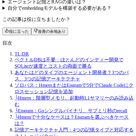
エージェント記憶とRAGの違いは？
自分でembeddingモデルを構築する必要がある？
この記事は役に立ちましたか？
役に立った
改善の余地あり
目次
TL;DR
ベクトルDBは不要：ほとんどのインディー開発で
SQLiteが速度とコストの両面で勝る
あなたはどのタイプのエージェント開発者？3つのパ
ス、3つの記憶アーキテクチャ
ソロパス：HmemまたはEngramで5分でClaude Codeにク
ロスセッション記憶を追加
└
Hmem：階層型メモリ、起動時L1サマリーのみ読み込
む
└
Engram：Goシングルバイナリ、サブミリ秒のrecall
└
Hmemで十分なケースは？Engramを選ぶべきケース
は？
記憶アーキテクチャ入門：4つの記憶タイプと対応する