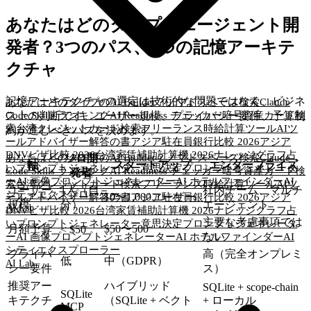
あなたはどのタイプのエージェント開
発者？3つのパス、3つの記憶アーキテ
クチャ
記憶アーキテクチャの選定は技術的な問題ではなく、ビジネ
あなたはどのタイプのAI Builder？
ノマドスペース検索
Claude
Code Skills ランキング
AI Readiness チェッカー
暗号資産カード検
ス上の判断です。ユーザー規模、プライバシー要件、予算制
索
台湾クレジットカード検索
フリーランス時給計算ツール
AIツ
約が進むべきパスを決めます。
ールアドバイザー
解答の書
アジア駐在員銀行比較 2026
アジア
DNVビザ比較 2026
台湾家賃補助計算機 2026
ナレッジグラフ
占
あなたはどのタイプのAI Builder？
ノマドスペース検索
Claude
ソロ開
軸
スタートアップ
エンタープライズ
いプロンプトジェネレーター
意思決定プロンプトジェネレータ
Code Skills ランキング
AI Readiness チェッカー
暗号資産カード検
発者
ー
AI 画像プロンプトジェネレーター
AI ホテルファインダー
AI
索
台湾クレジットカード検索
フリーランス時給計算ツール
AIツ
ユーザー
1人（自
社内チーム、マルチ
シティエクスプローラー
10〜1,000ユーザー
ールアドバイザー
解答の書
アジア駐在員銀行比較 2026
アジア
規模
分）
エージェント
AI Lab
DNVビザ比較 2026
台湾家賃補助計算機 2026
ナレッジグラフ
占
主要な考慮事項では
いプロンプトジェネレーター
意思決定プロンプトジェネレータ
月額予算
$50〜500
< $50
ない
ー
AI 画像プロンプトジェネレーター
AI ホテルファインダー
AI
シティエクスプローラー
プライバ
高（完全オンプレミ
低
中（GDPR）
AI Lab
シー要件
ス）
推奨アー
ハイブリッド
SQLite + scope-chain
SQLite
キテクチ
（SQLite + ベクト
+ ローカル
MCP