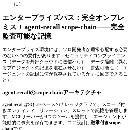
に）
エンタープライズパス：完全オンプレ
ミス + agent-recall scope-chain——完全
監査可能な記憶
エンタープライズ環境には、ソロ開発者が通常心配する必要
のない3つの要件があります：セキュリティコンプライアン
ス（データを外部クラウドに送信不可）、データ隔離（異な
るプロジェクトの記憶を混在させない）、監査可能性（「エ
ージェントの記憶に何が保存されているか」に回答できるこ
と）。
agent-recallのscope-chainアーキテクチャ
agent-recallはSQLiteベースのナレッジグラフで、スコープ付
きエンティティ、リレーション、スロットで記憶を管理しま
す。MCPサーバーが9つのツールを提供し、エージェントが
能動的に事実を保存できます。コア設計は
継承付きscope-
chain
です。