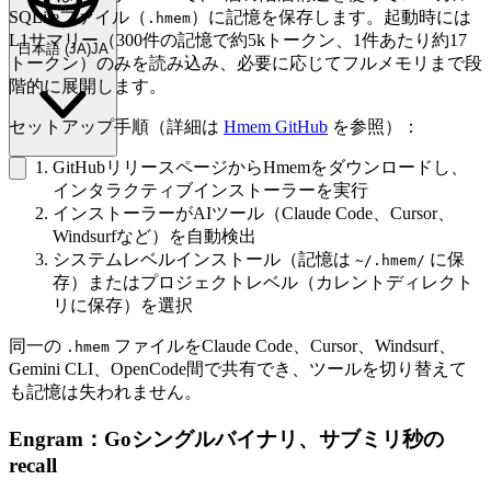
SQLiteファイル（
）に記憶を保存します。起動時には
.hmem
L1サマリー（300件の記憶で約5kトークン、1件あたり約17
日本語
(
JA
)
JA
トークン）のみを読み込み、必要に応じてフルメモリまで段
階的に展開します。
セットアップ手順（詳細は
Hmem GitHub
を参照）：
GitHubリリースページからHmemをダウンロードし、
インタラクティブインストーラーを実行
インストーラーがAIツール（Claude Code、Cursor、
Windsurfなど）を自動検出
システムレベルインストール（記憶は
に保
~/.hmem/
存）またはプロジェクトレベル（カレントディレクト
リに保存）を選択
同一の
ファイルをClaude Code、Cursor、Windsurf、
.hmem
Gemini CLI、OpenCode間で共有でき、ツールを切り替えて
も記憶は失われません。
Engram：Goシングルバイナリ、サブミリ秒の
recall