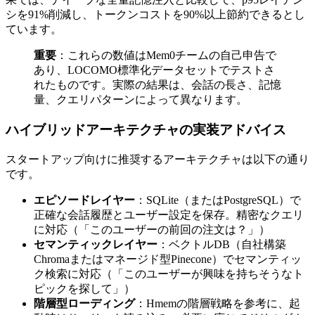
シを91%削減し、トークンコストを90%以上節約できるとし
ています。
重要
：これらの数値はMem0チームの自己申告で
あり、LOCOMO標準化データセットでテストさ
れたものです。実際の結果は、会話の長さ、記憶
量、クエリパターンによって異なります。
ハイブリッドアーキテクチャの実装アドバイス
スタートアップ向けに推奨するアーキテクチャは以下の通り
です。
エピソードレイヤー
：SQLite（またはPostgreSQL）で
正確な会話履歴とユーザー設定を保存。精密なクエリ
に対応（「このユーザーの前回の注文は？」）
セマンティックレイヤー
：ベクトルDB（自社構築
Chromaまたはマネージド型Pinecone）でセマンティッ
ク検索に対応（「このユーザーが興味を持ちそうなト
ピックを探して」）
階層型ローディング
：Hmemの階層戦略を参考に、起