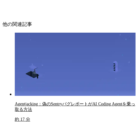
他の関連記事
Agentjacking：偽のSentryバグレポートがAI Coding Agentを乗っ
取る方法
約 17 分