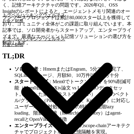
く、記憶アーキテクチャの問題です。2026年Q1、OSS
Insightのレポートによると、エージェントメモリ関連のオー
トラベルハッキング
ウェルネス
プンソースプロジェクトは累計80,000スター以上を獲得して
お金と財務
おり、コミュニティ全体がこの課題に取り組んでいます。本
記事では、ソロ開発者からスタートアップ、エンタープライ
ズまで、最適なエージェント記憶ソリューションの選び方を
トラベルハッキング
ウェルネス
解説します。
お金と財務
TL;DR
ソロ開発者
：HmemまたはEngram。5分で設定完了、
SQLiteストレージ、月額$0、10万件以下なら十分
スタートアップ
：Mem0でトークンコストを90%削減可
能（Mem0自身のarXiv論文 vs LOCOMOデータセッ
ト。独立した第三者テストではない）。多数のベクト
ル/グラフDB（Pinecone、Qdrant、Kuzuなど）に対応し
ユーザー増加に対処。Hmemの特徴は5段階lazy
loading、階層型記憶（hierarchical memory）はagent-
recallとOpenVikingの特徴
エンタープライズ
：agent-recallのscope-chainアーキテク
チャでプロジェクト単位の記憶隔離を実現。