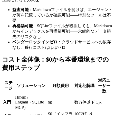
企業にとっての意味：
監査可能
：Markdownファイルを開けば、エージェント
が何を記憶しているか確認可能——特別なツールは不
要
再構築可能
：SQLiteファイルが破損しても、Markdown
からインデックスを再構築可能——永続的なデータ損
失のリスクなし
ベンダーロックインゼロ
：クラウドサービスへの依存
なし、移行コストはほぼゼロ
コスト全体像：$0から本番環境までの
費用ステップ
対応ユ
ステ
ソリューション
月額費用
対応記憶量
ーザー
ージ
数
Hmem /
Engram（SQLite
入門
数万件以下
1人
$0
MCP）
$0（インフラ
100万件以