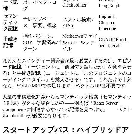
ード記
歴、イベントロ
checkpointer
LangGraph
憶
グ
セマン
Engram、
ナレッジベー
ベクトル検索 /
ティッ
Chroma、
ス、事実、概念
FTS5
ク記憶
Pinecone
操作パターン、
Markdownファイ
手続き
CLAUDE.md、
SOP、学習済みパ
ル / ルールファ
記憶
agent-recall
ターン
イル
ほとんどのインディー開発者が最も必要とするのは、
エピソ
ード記憶
（エージェントに「前回何を話したか」を覚えさせ
る）と
手続き記憶
（エージェントに「このプロジェクトのコ
ーディングスタイル」を覚えさせる）です。これだけで十分
なら、SQLite MCPで事足ります。ベクトルDBは不要です。
大量の非構造化知識からセマンティック検索（セマンティッ
ク記憶）が必要な場合にのみ——例えば「React Server
Componentsに関連するすべての記憶を見つけて」——ベクト
ルembeddingが必要になります。
スタートアップパス：ハイブリッドア