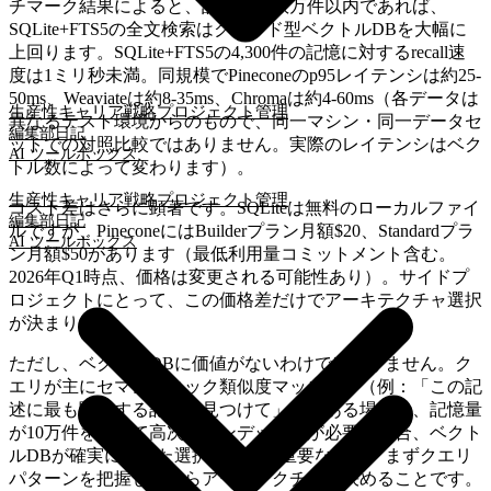
チマーク結果によると、記憶量が数万件以内であれば、
SQLite+FTS5の全文検索はクラウド型ベクトルDBを大幅に
上回ります。SQLite+FTS5の4,300件の記憶に対するrecall速
度は1ミリ秒未満。同規模でPineconeのp95レイテンシは約25-
50ms、Weaviateは約8-35ms、Chromaは約4-60ms（各データは
生産性
キャリア戦略
プロジェクト管理
異なるテスト環境からのもので、同一マシン・同一データセ
編集部日記
ットでの対照比較ではありません。実際のレイテンシはベク
AI ツールボックス
トル数によって変わります）。
生産性
キャリア戦略
プロジェクト管理
コスト差はさらに顕著です。SQLiteは無料のローカルファイ
編集部日記
ルですが、PineconeにはBuilderプラン月額$20、Standardプラ
AI ツールボックス
ン月額$50があります（最低利用量コミットメント含む。
2026年Q1時点、価格は変更される可能性あり）。サイドプ
ロジェクトにとって、この価格差だけでアーキテクチャ選択
が決まります。
ただし、ベクトルDBに価値がないわけではありません。ク
エリが主にセマンティック類似度マッチング（例：「この記
述に最も関連する記憶を見つけて」）である場合や、記憶量
が10万件を超えて高次元インデックスが必要な場合、ベクト
ルDBが確実に優れた選択肢です。重要なのは、まずクエリ
パターンを把握してからアーキテクチャを決めることです。