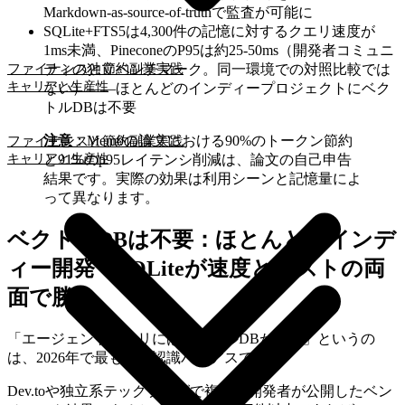
Markdown-as-source-of-truthで監査が可能に
SQLite+FTS5は4,300件の記憶に対するクエリ速度が
1ms未満、PineconeのP95は約25-50ms（開発者コミュニ
ティの独立ベンチマーク。同一環境での対照比較では
ファイナンスと節約
副業実践
キャリアと生産性
ない）——ほとんどのインディープロジェクトにベク
トルDBは不要
注意
：Mem0の論文における90%のトークン節約
ファイナンスと節約
副業実践
と91%のp95レイテンシ削減は、論文の自己申告
キャリアと生産性
結果です。実際の効果は利用シーンと記憶量によ
って異なります。
ベクトルDBは不要：ほとんどのインデ
ィー開発でSQLiteが速度とコストの両
面で勝る
「エージェントメモリにはベクトルDBが必要」というの
は、2026年で最も多い認識バイアスです。
Dev.toや独立系テックブログで複数の開発者が公開したベン