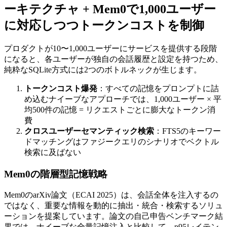
ーキテクチャ + Mem0で1,000ユーザー
に対応しつつトークンコストを制御
プロダクトが10〜1,000ユーザーにサービスを提供する段階
になると、各ユーザーが独自の会話履歴と設定を持つため、
純粋なSQLite方式には2つのボトルネックが生じます。
トークンコスト爆発
：すべての記憶をプロンプトに詰
め込むナイーブなアプローチでは、1,000ユーザー × 平
均500件の記憶 = リクエストごとに膨大なトークン消
費
クロスユーザーセマンティック検索
：FTS5のキーワー
ドマッチングはファジークエリのシナリオでベクトル
検索に及ばない
Mem0の階層型記憶戦略
Mem0のarXiv論文（ECAI 2025）は、会話全体を注入するの
ではなく、重要な情報を動的に抽出・統合・検索するソリュ
ーションを提案しています。論文の自己申告ベンチマーク結
果では、ナイーブな全量記憶注入と比較して、p95レイテン