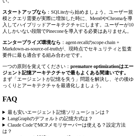
い。
スタートアップなら
：SQLiteから始めましょう。ユーザー規
模とクエリ需要が実際に増加した時に、Mem0やChromaを導
入してハイブリッドアーキテクチャにします。ユーザーが10
人しかいない段階でPineconeを導入する必要はありません。
エンタープライズ環境なら
：agent-recallのscope-chain +
Markdown-as-source-of-truthが、現時点でセキュリティと監査
要件に最も適合する組み合わせです。
一つの原則を覚えてください：
premature optimizationはエー
ジェント記憶アーキテクチャで最もよくある間違いです。
まず「エージェントが記憶を失う」問題を解決し、その後ゆ
っくりとアーキテクチャを最適化しましょう。
FAQ
最も安いエージェント記憶ソリューションは？
LangGraphのデフォルトの記憶方式は？
Claude CodeでMCPメモリサーバーは使える？設定方法
は？