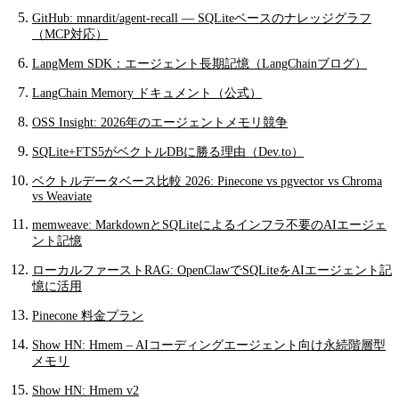
GitHub: mnardit/agent-recall — SQLiteベースのナレッジグラフ
（MCP対応）
LangMem SDK：エージェント長期記憶（LangChainブログ）
LangChain Memory ドキュメント（公式）
OSS Insight: 2026年のエージェントメモリ競争
SQLite+FTS5がベクトルDBに勝る理由（Dev.to）
ベクトルデータベース比較 2026: Pinecone vs pgvector vs Chroma
vs Weaviate
memweave: MarkdownとSQLiteによるインフラ不要のAIエージェ
ント記憶
ローカルファーストRAG: OpenClawでSQLiteをAIエージェント記
憶に活用
Pinecone 料金プラン
Show HN: Hmem – AIコーディングエージェント向け永続階層型
メモリ
Show HN: Hmem v2