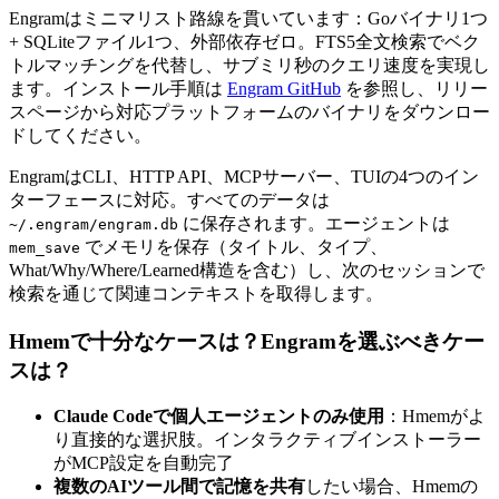
Engramはミニマリスト路線を貫いています：Goバイナリ1つ
+ SQLiteファイル1つ、外部依存ゼロ。FTS5全文検索でベク
トルマッチングを代替し、サブミリ秒のクエリ速度を実現し
ます。インストール手順は
Engram GitHub
を参照し、リリー
スページから対応プラットフォームのバイナリをダウンロー
ドしてください。
EngramはCLI、HTTP API、MCPサーバー、TUIの4つのイン
ターフェースに対応。すべてのデータは
に保存されます。エージェントは
~/.engram/engram.db
でメモリを保存（タイトル、タイプ、
mem_save
What/Why/Where/Learned構造を含む）し、次のセッションで
検索を通じて関連コンテキストを取得します。
Hmemで十分なケースは？Engramを選ぶべきケー
スは？
Claude Codeで個人エージェントのみ使用
：Hmemがよ
り直接的な選択肢。インタラクティブインストーラー
がMCP設定を自動完了
複数のAIツール間で記憶を共有
したい場合、Hmemの