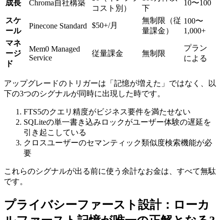
成長
Chroma自社構築
10〜100
コスト別）
下
スケ
無制限（従
100〜
$50+/月
Pinecone Standard
ール
量課金）
1,000+
マネ
プラン
Mem0 Managed
ージ
従量課金
無制限
Service
による
ド
アップグレードのトリガーは「記憶が増えた」ではなく、以
下の3つのシグナルが同時に出現した時です。
FTS5のクエリ精度がビジネス要件を満たせない
SQLiteの単一書き込みロックがユーザー体験の遅延を
引き起こしている
クロスユーザーのセマンティック類似度検索機能が必
要
これらのシグナルが出る前に使う余計なお金は、すべて無駄
です。
プライバシーファースト設計：ローカ