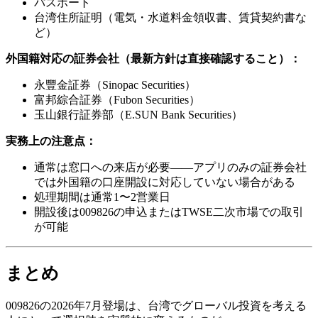
パスポート
台湾住所証明（電気・水道料金領収書、賃貸契約書な
ど）
外国籍対応の証券会社（最新方針は直接確認すること）：
永豐金証券（Sinopac Securities）
富邦綜合証券（Fubon Securities）
玉山銀行証券部（E.SUN Bank Securities）
実務上の注意点：
通常は窓口への来店が必要——アプリのみの証券会社
では外国籍の口座開設に対応していない場合がある
処理期間は通常1〜2営業日
開設後は009826の申込またはTWSE二次市場での取引
が可能
まとめ
009826の2026年7月登場は、台湾でグローバル投資を考える