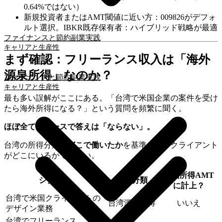
0.64%ではない）
新規投資者またはAMT閾値に近い方：009826がデフォ
ルト選択。IBKR既存保有者：ハイブリッド戦略が最適
ファイナンスと節約
副業実践
キャリアと生産性
まず確認：フリーランス収入は「海外
源泉所得」なのか？
ファイナンスと節約
副業実践
キャリアと生産性
最も多い誤解がここにある。「台湾で米国企業の案件を受け
たら海外所得になる？」という質問を頻繁に聞く。
ほぼ全てのケースで答えは「ならない」。
台湾の所得分類は
どこで働いたか
を基準とし、クライアント
がどこにいるかではない。
外国所得AMT
シナリオ
所得分類
に計上？
台湾で米国クライアントの
台湾源泉所得
いいえ
デザイン業務
台湾でフリーランス、