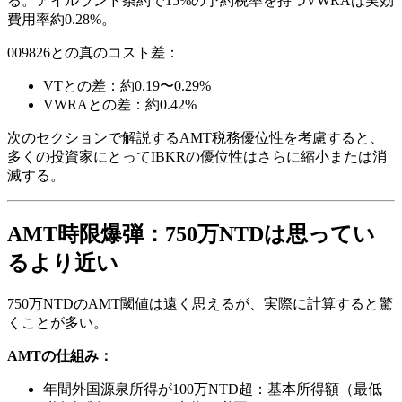
る。アイルランド条約で15%の予約税率を持つVWRAは実効
費用率約0.28%。
009826との真のコスト差：
VTとの差：約0.19〜0.29%
VWRAとの差：約0.42%
次のセクションで解説するAMT税務優位性を考慮すると、
多くの投資家にとってIBKRの優位性はさらに縮小または消
滅する。
AMT時限爆弾：750万NTDは思ってい
るより近い
750万NTDのAMT閾値は遠く思えるが、実際に計算すると驚
くことが多い。
AMTの仕組み：
年間外国源泉所得が100万NTD超：基本所得額（最低