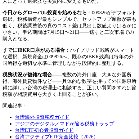
人にとって選択肢を実質的に変えるものだ。
今日からグローバル投資を始めるなら
：009826がデフォルト
選択。税務構造が最もシンプルで、セットアップ摩擦が最も
低く、税後調整後の真のコスト差は見出し数値よりはるかに
小さい。申込期間は7月15日〜21日——逃すと二次市場での
購入となる。
すでにIBKR口座がある場合
：ハイブリッド戦略がスマート
な選択。新規資金は009826へ、既存のIBKR残高は毎年の外
国所得を適切な水準に管理しながら段階的に整理する。
税務状況が複雑な場合
——複数の海外口座、大きな外国所
得、海外賃貸物件など——具体的な数字を持って外国源泉所
得に詳しい台湾の税理士に相談する。正しい質問をすれば節
税額が相談費用を大きく上回ることが多い。
関連記事：
台湾海外投資税務ガイド
アジアのデジタルノマドが陥る税務トラップ
台湾ETF初心者投資ガイド
台湾アクティブETF完全比較（2026）