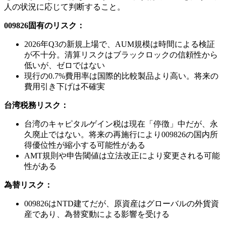
人の状況に応じて判断すること。
009826固有のリスク：
2026年Q3の新規上場で、AUM規模は時間による検証
が不十分。清算リスクはブラックロックの信頼性から
低いが、ゼロではない
現行の0.7%費用率は国際的比較製品より高い。将来の
費用引き下げは不確実
台湾税務リスク：
台湾のキャピタルゲイン税は現在「停徴」中だが、永
久廃止ではない。将来の再施行により009826の国内所
得優位性が縮小する可能性がある
AMT規則や申告閾値は立法改正により変更される可能
性がある
為替リスク：
009826はNTD建てだが、原資産はグローバルの外貨資
産であり、為替変動による影響を受ける