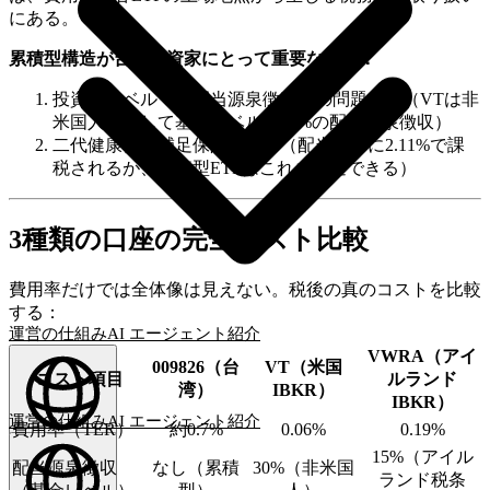
にある。
累積型構造が台湾投資家にとって重要な理由：
投資家レベルでの配当源泉徴収税の問題なし（VTは非
米国人に対して基金レベルで30%の配当源泉徴収）
二代健康保険補足保険料なし（配当所得に2.11%で課
税されるが、累積型ETFはこれを回避できる）
3種類の口座の完全コスト比較
費用率だけでは全体像は見えない。税後の真のコストを比較
する：
運営の仕組み
AI エージェント
紹介
VWRA（アイ
009826（台
VT（米国
コスト項目
ルランド
湾）
IBKR）
IBKR）
運営の仕組み
AI エージェント
紹介
費用率（TER）
約0.7%
0.06%
0.19%
日本語
(
JA
)
JA
15%（アイル
配当源泉徴収
なし（累積
30%（非米国
ランド税条