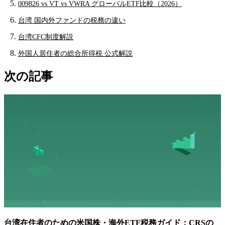
009826 vs VT vs VWRA グローバルETF比較（2026）
台湾 国内外ファンドの税務の違い
台湾CFC制度解説
外国人居住者の総合所得税 公式解説
次の記事
台湾在住者のための米国株・海外ETF税務ガイド：CRSの