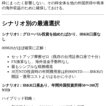
枠にまったく影響しない。その枠全体を他の外国所得や将来
の海外収益のために確保しておける。
シナリオ別の最適選択
シナリオ1：グローバル投資を始めたばかり、IBKR口座な
し
009826がほぼ確実に正解：
セットアップ摩擦ゼロ（既存の台湾証券口座で十分）
FX換算なし、海外送金手数料なし
最もシンプルな税務構造
30万NTD投資時の年間費用差は約900NTD——IBKRの
開設・運用コストよりはるかに小さい
シナリオ2：IBKR口座あり、年間外国投資所得50〜100万
NTD
ハイブリッド戦略：