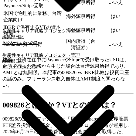
台湾源泉所得
いいえ
Payoneer/Stripe受取
米国で物理的に業務、台湾
海外源泉所得
はい
企業向け
IBKRで保有するVTの資本
海外源泉所得
はい
生産性
キャリア戦略
プロジェクト管理
利得
編集部日記
国内所得（台
AI ツールボックス
009826の資本利得
いいえ
湾証券）
生産性
キャリア戦略
プロジェクト管理
結論
：台湾在住中にPayoneerやStripeで受け取ったUSDは、
編集部日記
台湾で行った業務から生じた場合は台湾源泉所得であり、
AI ツールボックス
AMTとは無関係。本記事の009826 vs IBKR比較は投資口座
の話のみ。フリーランス収入自体はAMT制度と関わらな
い。
009826とは何か？VTとの違いは？
009826の正式なファンド名は「貝萊德iShares安碩世界股票
ETF證券投資信託基金」で、ブラックロック台湾が運用し、
2026年6月25日に金融監督管理委員会の認可を取得した。