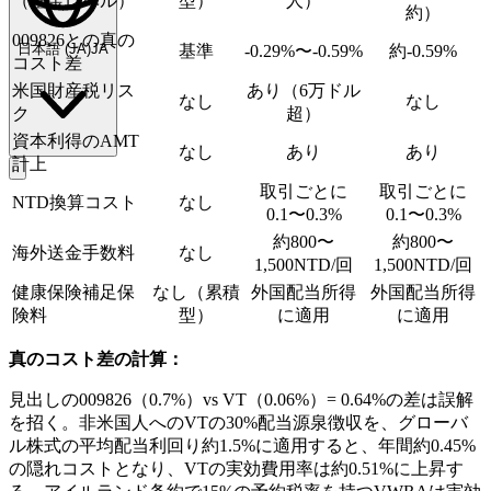
（基金レベル）
型）
人）
約）
009826との真の
日本語
(
JA
)
JA
基準
-0.29%〜-0.59%
約-0.59%
コスト差
米国財産税リス
あり（6万ドル
なし
なし
ク
超）
資本利得のAMT
なし
あり
あり
計上
取引ごとに
取引ごとに
NTD換算コスト
なし
0.1〜0.3%
0.1〜0.3%
約800〜
約800〜
海外送金手数料
なし
1,500NTD/回
1,500NTD/回
健康保険補足保
なし（累積
外国配当所得
外国配当所得
険料
型）
に適用
に適用
真のコスト差の計算：
見出しの009826（0.7%）vs VT（0.06%）= 0.64%の差は誤解
を招く。非米国人へのVTの30%配当源泉徴収を、グローバ
ル株式の平均配当利回り約1.5%に適用すると、年間約0.45%
の隠れコストとなり、VTの実効費用率は約0.51%に上昇す