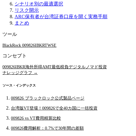
シナリオ別の最適選択
リスク開示
ARC保有者が台湾証券口座を開く実務手順
まとめ
ツール
BlackRock 009826
IBKR
TWSE
コンセプト
009826
IBKR
海外所得
AMT最低税負
デジタルノマド投資
ナレッジグラフ →
ソース・インデックス
009826 ブラックロック公式製品ページ
台湾版VT登場！009826で全40カ国に一括投資
009826 vs VT費用精算比較
009826費用解析：0.7%で30年間の差額