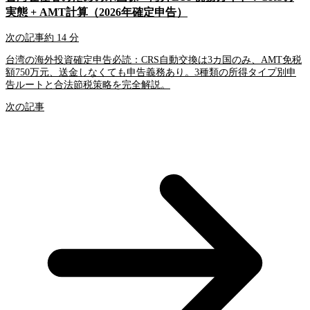
実態 + AMT計算（2026年確定申告）
次の記事
約 14 分
台湾の海外投資確定申告必読：CRS自動交換は3カ国のみ、AMT免税
額750万元、送金しなくても申告義務あり。3種類の所得タイプ別申
告ルートと合法節税策略を完全解説。
次の記事