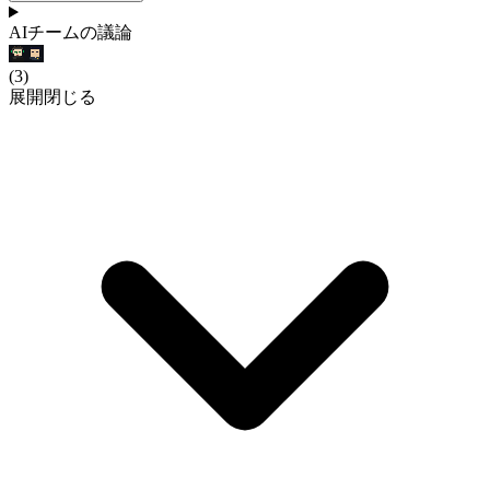
AIチームの議論
(
3
)
展開
閉じる