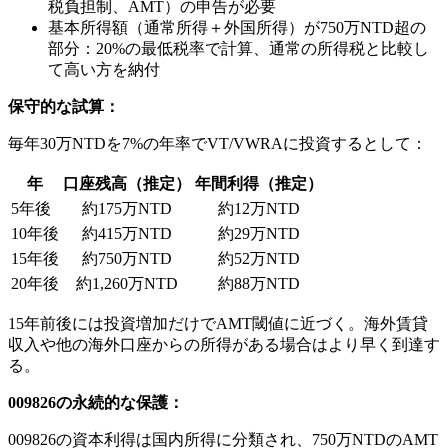
税負担制、AMT）の申告が必要
基本所得額（通常所得＋外国所得）が750万NTD超の
部分：20%の最低税率で計算、通常の所得税と比較し
て高い方を納付
保守的な試算：
毎年30万NTDを7%の年率でVT/VWRAに投資するとして：
年
口座残高（推定）
年間利得（推定）
5年後
約175万NTD
約12万NTD
10年後
約415万NTD
約29万NTD
15年後
約750万NTD
約52万NTD
20年後
約1,260万NTD
約88万NTD
15年前後には投資増加だけでAMT閾値に近づく。海外賃貸
収入や他の海外口座からの所得がある場合はより早く到達す
る。
009826の永続的な保護：
009826の資本利得は国内所得に分類され、750万NTDのAMT