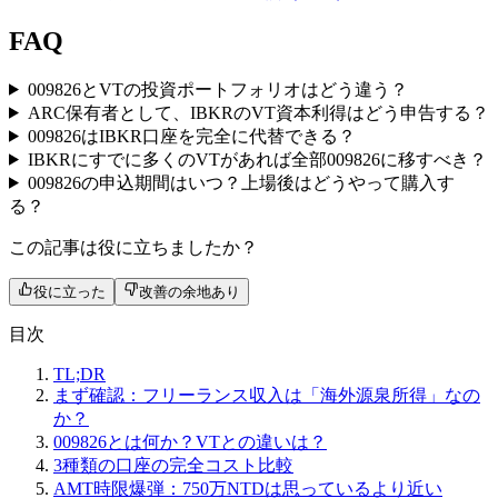
FAQ
009826とVTの投資ポートフォリオはどう違う？
ARC保有者として、IBKRのVT資本利得はどう申告する？
009826はIBKR口座を完全に代替できる？
IBKRにすでに多くのVTがあれば全部009826に移すべき？
009826の申込期間はいつ？上場後はどうやって購入す
る？
この記事は役に立ちましたか？
役に立った
改善の余地あり
目次
TL;DR
まず確認：フリーランス収入は「海外源泉所得」なの
か？
009826とは何か？VTとの違いは？
3種類の口座の完全コスト比較
AMT時限爆弾：750万NTDは思っているより近い