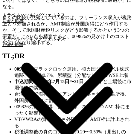
いか」ではなく、「どちらの口座構造が税務的に最適か」に
なる。
トラベルハッキング
ウェルネス
多くの比較が見落としているのは、フリーランス収入が税務
お金と財務
上どう分類されるか、AMT制度が外国所得にどう作用する
か、そして米国財産税リスクがどう影響するかという3つの
要素だ。この3点を精査すると、009826の見かけ上のコスト
トラベルハッキング
ウェルネス
劣位はかなり縮小する。
お金と財務
TL;DR
009826
：ブラックロック運用、40カ国グローバル株式
追跡、TER約0.7%、累積型（分配なし）、TWSE上場
申込期間：2026年7月15日〜21日
——逃すと上場後に市
場価格で購入
台湾在住で海外クライアントの仕事 = 台湾源泉所得、
外国所得AMTに計上されない
009826の資本利得 = 国内所得、750万NTD AMT枠にま
ったく影響しない
VT/VWRAの資本利得 = 外国所得、AMT枠に計上され
る
税後調整後の真のコスト差は0.29〜0.59%（見出しの