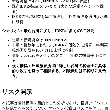
新規資金はすべて009826へ（AMT枠を保護）
既存IBKR残高はそのまま（大きな課税イベントを回
避）
IBKRの実現利益を毎年管理し、外国所得を適切な水準
に維持
シナリオ3：最近台湾に戻り、IBKRに多くのVT残高
短期：新規資金は100%009826へ
中期：複数年にわたってIBKRを段階的に清算、年間実
現外国所得を100万NTD未満に抑制
長期：009826をメインのグローバル株式投資手段にす
る
強く推奨：外国源泉所得に詳しい台湾の税理士に具体
的な数字を持って相談する。相談費用は節税額に見合
う。
リスク開示
本記事は情報提供を目的とした分析であり、投資アドバイス
を構成するものではない。すべての投資はリスクを伴う。個