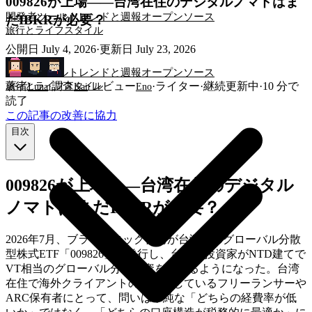
009826が上場——台湾在住のデジタルノマドはま
開発者ツール
トレンドと週報
オープンソース
だIBKRが必要？
旅行とライフスタイル
公開日
July 4, 2026
·
更新日
July 23, 2026
開発者ツール
トレンドと週報
オープンソース
著者
·
調査
·
レビュー
·
ライター
·
継続更新中
·
10
分で
旅行とライフスタイル
Luna
Kai
Eno
読了
この記事の改善に協力
目次
009826が上場——台湾在住のデジタル
ノマドはまだIBKRが必要？
2026年7月、ブラックロック台湾が台湾初のグローバル分散
型株式ETF「009826」を発行し、台湾の投資家がNTD建てで
VT相当のグローバル分散投資を行えるようになった。台湾
在住で海外クライアントの仕事をしているフリーランサーや
ARC保有者にとって、問いは単純な「どちらの経費率が低