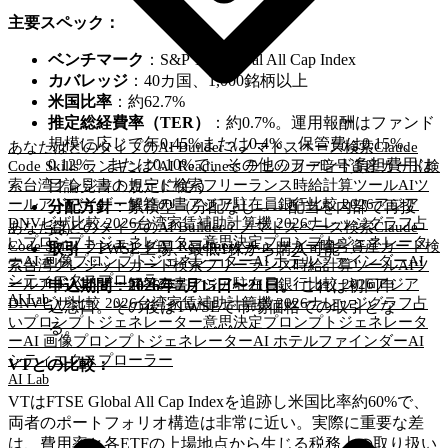
主要スペック：
ベンチマーク
：S&P TIP Global All Cap Index
カバレッジ
：40カ国、1,000銘柄以上
米国比率
：約62.7%
推定総経費率（TER）
：約0.7%。運用報酬はファンド
規模に応じて年0.45%または0.4%、保管費は0.15%、
あなたはどのタイプのAI Builder？
ノマドスペース検索
Claude
0.12%、または0.10%で、その他のファンド負担費用は
Code Skills ランキング
AI Readiness チェッカー
暗号資産カード検
索
台湾クレジットカード検索
フリーランス時給計算ツール
AIツ
目論見書の規定に従う
ールアドバイザー
解答の書
アジア駐在員銀行比較 2026
アジア
分配方針
：累積型（分配なし——配当を内部で再投
DNVビザ比較 2026
台湾家賃補助計算機 2026
ナレッジグラフ
占
あなたはどのタイプのAI Builder？
ノマドスペース検索
Claude
資）
いプロンプトジェネレーター
意思決定プロンプトジェネレータ
Code Skills ランキング
AI Readiness チェッカー
暗号資産カード検
取引
：TWSE上場、最低1株から購入可能
ー
AI 画像プロンプトジェネレーター
AI ホテルファインダー
AI
索
台湾クレジットカード検索
フリーランス時給計算ツール
AIツ
シティエクスプローラー
ールアドバイザー
解答の書
アジア駐在員銀行比較 2026
アジア
申込期間：2026年7月15日〜21日。
これは初回申
AI Lab
DNVビザ比較 2026
台湾家賃補助計算機 2026
ナレッジグラフ
占
込窓口。その後はTWSEで市場価格での取引とな
いプロンプトジェネレーター
意思決定プロンプトジェネレータ
る。
ー
AI 画像プロンプトジェネレーター
AI ホテルファインダー
AI
シティエクスプローラー
VTとの比較：
AI Lab
VTはFTSE Global All Cap Indexを追跡し米国比率約60%で、
両者のポートフォリオ構造は非常に近い。実際に重要な差
は、費用率と各ETFの上場地点から生じる税務上の取り扱い