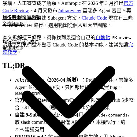
暴增，人工審查成了瓶頸。Anthropic 在 2026 年 3 月推出
官方
Code Review
，4 月又發布
/ultrareview
雲端多 Agent 審查。再
旅行黑客
身心成長
加上社群發展的自建 Subagent 方案，
Claude Code
現在有三條
金錢與理財
AI code review 路徑，適用範圍從個人到大型團隊。
本文拆解這三條路，幫你找到最適合自己的
自動化
PR review
旅行黑客
身心成長
策略。如果你還不熟悉 Claude Code 的基本功能，建議先讀
完
金錢與理財
整教學
。
TL;DR
（2026-04 新增）
：Pro/Max 可用，雲端多
/ultrareview
Agent 並行，$5-20/次，只回報經驗證的真實 bug，
research preview
官方 Code Review
：Team/Enterprise 限定，GitHub 5步整
合，$15-25/次，假陽性 < 1%，20分鐘出結果
自建 9-Subagent
：任何帳號可用，
.claude/commands/
放 slash command，費用僅 API token，本機執行，約
75% 建議有用
REVIEW.md
：放 repo 根目錄自動生效，用 Always