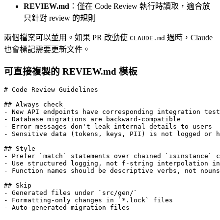
REVIEW.md
：僅在 Code Review 執行時讀取，適合放
只針對 review 的規則
兩個檔案可以並用。如果 PR 改動使
過時，Claude
CLAUDE.md
也會標記需要更新文件。
可直接複製的 REVIEW.md 模板
# Code Review Guidelines

## Always check

- New API endpoints have corresponding integration test
- Database migrations are backward-compatible

- Error messages don't leak internal details to users

- Sensitive data (tokens, keys, PII) is not logged or h
## Style

- Prefer `match` statements over chained `isinstance` c
- Use structured logging, not f-string interpolation in
- Function names should be descriptive verbs, not nouns

## Skip

- Generated files under `src/gen/`

- Formatting-only changes in `*.lock` files
