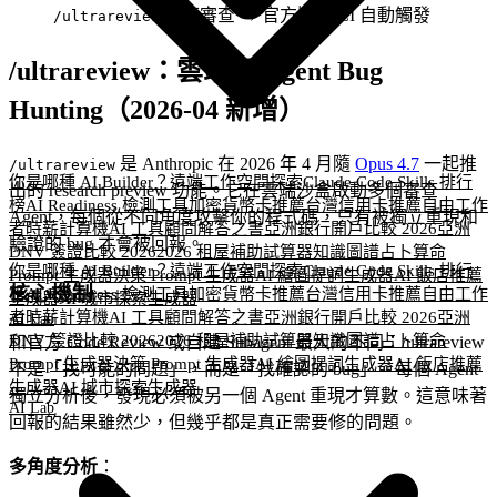
深度審查 → 官方版做 CI 自動觸發
/ultrareview
/ultrareview：雲端多 Agent Bug
Hunting（2026-04 新增）
是 Anthropic 在 2026 年 4 月隨
Opus 4.7
一起推
/ultrareview
你是哪種 AI Builder？
遠端工作空間探索
Claude Code Skills 排行
出的 research preview 功能。它在雲端沙盒啟動多個審查
榜
AI Readiness 檢測工具
加密貨幣卡推薦
台灣信用卡推薦
自由工作
Agent，每個從不同角度攻擊你的程式碼，只有被獨立重現和
者時薪計算機
AI 工具顧問
解答之書
亞洲銀行開戶比較 2026
亞洲
驗證的 bug 才會被回報。
DNV 簽證比較 2026
2026 租屋補助試算器
知識圖譜
占卜算命
你是哪種 AI Builder？
遠端工作空間探索
Claude Code Skills 排行
Prompt 生成器
決策 Prompt 生成器
AI 繪圖提詞生成器
AI 飯店推薦
核心機制
榜
AI Readiness 檢測工具
加密貨幣卡推薦
台灣信用卡推薦
自由工作
生成器
AI 城市探索生成器
者時薪計算機
AI 工具顧問
解答之書
亞洲銀行開戶比較 2026
亞洲
AI Lab
DNV 簽證比較 2026
2026 租屋補助試算器
知識圖譜
占卜算命
和官方 Code Review 或自建 Subagent 最大的不同：/ultrareview
Prompt 生成器
決策 Prompt 生成器
AI 繪圖提詞生成器
AI 飯店推薦
不是「找可能的問題」，而是「找確認的 bug」。每個 Agent
生成器
AI 城市探索生成器
獨立分析後，發現必須被另一個 Agent 重現才算數。這意味著
AI Lab
回報的結果雖然少，但幾乎都是真正需要修的問題。
多角度分析
：