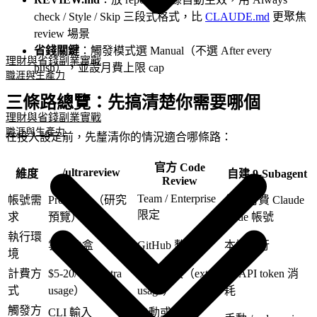
check / Style / Skip 三段式格式，比
CLAUDE.md
更聚焦
review 場景
省錢關鍵
：觸發模式選 Manual（不選 After every
理財與省錢
副業實戰
push），並設月費上限 cap
職涯與生產力
三條路總覽：先搞清楚你需要哪個
理財與省錢
副業實戰
職涯與生產力
在投入設定前，先釐清你的情況適合哪條路：
官方 Code
/ultrareview
維度
自建 9-Subagent
Review
Team / Enterprise
帳號需
Pro / Max（研究
任何付費 Claude
限定
求
預覽）
Code 帳號
執行環
雲端沙盒
GitHub 整合
本機執行
境
計費方
$5-20/次（extra
$15-25/次（extra
僅 API token 消
式
usage）
usage）
耗
觸發方
CLI 輸入
自動或手動