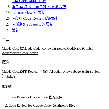
└
與 CodeRabbit 比較
限制與取捨：適合誰，不適合誰
└
/ultrareview 的限制
└
官方 Code Review 的限制
└
自建 9-Subagent 的限制
結論
工具
Claude Code
42
Claude Code Review
ultrareview
CodeRabbit
GitHub
Actions
claude-code-action
概念
Claude Code
25
PR Review 自動化
AI code review
Subagents
ultrareview
知識圖譜 →
深度索引
Code Review - Claude Code 官方文件
Code Review for Claude Code（Anthropic Blog）