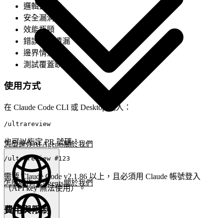
邏輯正確性
安全漏洞
效能瓶頸
錯誤處理遺漏
邊界情況
測試覆蓋缺口
使用方式
在 Claude Code CLI 或 Desktop 輸入：
也可以指定 PR 號碼：
怎麼運作
AI Agents
關於我們
需要 Claude Code v2.1.86 以上，且必須用 Claude 帳號登入
怎麼運作
AI Agents
關於我們
（API key 無法使用）。
繁體中文
(
ZH
)
ZH
費用與限制