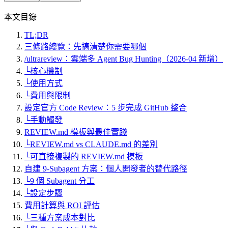
本文目錄
TL;DR
三條路總覽：先搞清楚你需要哪個
/ultrareview：雲端多 Agent Bug Hunting（2026-04 新增）
└
核心機制
└
使用方式
└
費用與限制
設定官方 Code Review：5 步完成 GitHub 整合
└
手動觸發
REVIEW.md 模板與最佳實踐
└
REVIEW.md vs CLAUDE.md 的差別
└
可直接複製的 REVIEW.md 模板
自建 9-Subagent 方案：個人開發者的替代路徑
└
9 個 Subagent 分工
└
設定步驟
費用計算與 ROI 評估
└
三種方案成本對比