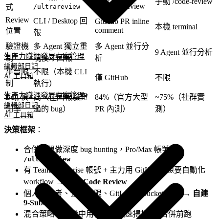
手動 /code-review
@claude review
式
/ultrareview
Review
CLI / Desktop 回
GitHub PR inline
本機 terminal
comment
位置
報
驗證機
多 Agent 獨立重
多 Agent 並行分
9 Agent 並行分析
生產力
職涯發展
專案管理
制
現後才回報
析
編輯部日記
平台限
不限（本機 CLI
AI 工具箱
僅 GitHub
不限
制
執行）
生產力
職涯發展
專案管理
Bug 偵
高（僅回報驗證
84%（官方大型
~75%（社群實
編輯部日記
測率
過的 bug）
PR 內測）
測）
AI 工具箱
決策框架
：
合併前想做深度 bug hunting，Pro/Max 帳號 →
/ultrareview
有 Team/Enterprise 帳號 + 主力用 GitHub，想要自動化
workflow →
官方 Code Review
個人開發者、預算有限、GitLab/Bitbucket 用戶 →
自建
9-Subagent
混合策略：開發中用自建版快速掃描 → 合併前跑