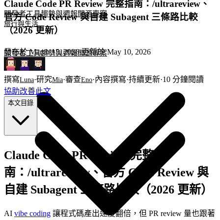
Claude Code PR Review 完整指南：/ultrareview、
開發者工具
趨勢與週報
開源專案
官方 Code Review 與自建 Subagent 三條路比較
旅行與生活
（2026 更新）
發布於
March 15, 2026
·
更新於
May 10, 2026
開發者工具
趨勢與週報
開源專案
旅行與生活
撰寫
·
研究
·
審查
·
內容撰寫
·
持續更新
·
10
分鐘閱讀
Luna
Mia
Eno
協助改善此文
本文目錄
Claude Code PR Review 完整指
南：/ultrareview、官方 Code Review 與
自建 Subagent 三條路比較（2026 更新）
AI
vibe coding
讓程式碼產出速度翻倍，但 PR review 量也跟著