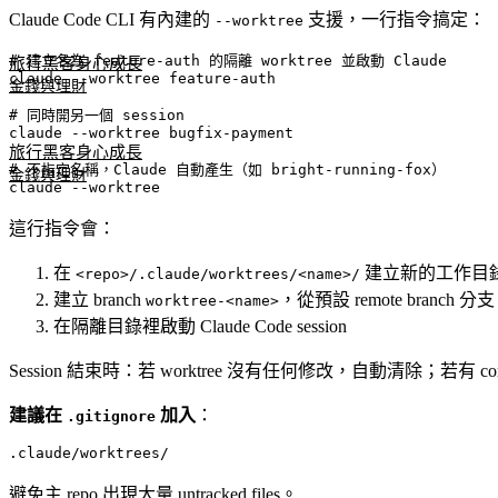
Claude Code CLI 有內建的
支援，一行指令搞定：
--worktree
# 建立名為 feature-auth 的隔離 worktree 並啟動 Claude

旅行黑客
身心成長
claude --worktree feature-auth

金錢與理財
# 同時開另一個 session

claude --worktree bugfix-payment

旅行黑客
身心成長
# 不指定名稱，Claude 自動產生（如 bright-running-fox）

金錢與理財
這行指令會：
在
建立新的工作目
<repo>/.claude/worktrees/<name>/
建立 branch
，從預設 remote branch 分支
worktree-<name>
在隔離目錄裡啟動 Claude Code session
Session 結束時：若 worktree 沒有任何修改，自動清除；若有 c
建議在
加入
：
.gitignore
避免主 repo 出現大量 untracked files。