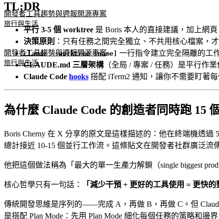
TL;DR
開發者工具
趨勢與週報
開源專案
旅行與生活
平行 3-5 個 worktree
是 Boris 本人的直接建議，加上網頁 sess
決策原則
：只有任務之間完全獨立、不共用核心檔案，才
開發者工具
趨勢與週報
開源專案
一行指令建立完全隔離的工
claude --worktree [name]
旅行與生活
CLAUDE.md 三層架構
（全局 / 專案 / 任務）是平行
Claude Code
hooks
搭配 iTerm2 通知，讓你不需要盯著每個 t
為什麼 Claude Code 的創造者同時跑 15 個 
Boris Cherny 在 X 分享的原文是這樣描述的：他在終端機透過 5 個 Git
總計接近 10-15 個並行工作流。這條貼文在開發者社群廣泛流
他把這個做法稱為「最大的單一生產力解鎖（single biggest pro
核心哲學只有一句話：
「減少干預 + 更好的工具使用 = 更快
傳統開發思維是序列的——完成 A，再做 B，再做 C。但 Cla
是搭配 Plan Mode：先用 Plan Mode 細化每個任務的策