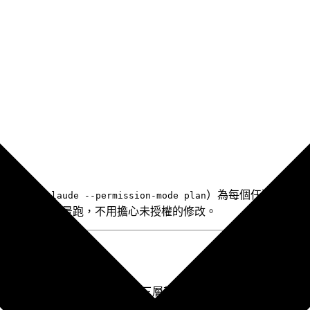
切換，或
）為每個任務確認方向。
claude --permission-mode plan
session 在背景跑，不用擔心未授權的修改。
ion 都懂規則
個專案的規則是什麼」。CLAUDE.md 的三層架構就是解決這個問題的核