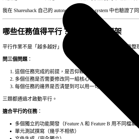
我在 Shareuhack 自己的 autonomous content system
哪些任務值得平行？四象限決策框架
平行作業不是「越多越好」，而是「對的任務才平行」。我整
問三個問題
：
這個任務完成的前提，是否仰賴另一個進行中的任務？（有
多個任務是否需要修改同一組核心檔案？（有共用狀態 →
每個任務的邊界是否清楚到可以用一句話說明？（邊界模糊
三題都通過才啟動平行。
適合平行的任務
：
多個獨立的功能開發（Feature A 和 Feature B 用不同檔案
單元測試撰寫（幾乎不相依）
文件生成（完全獨立）