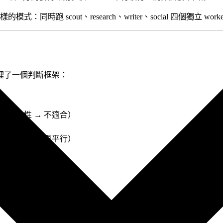
 中也驗證了同樣的模式：同時跑 scout、research、writer、social
理了一個判斷框架：
相依性 → 不適合）
 不適合）
 → 先拆分再平行）
）