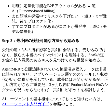
明確に定量化可能なB2Bアウトカムがある → 道
A（Outcome-based billing）
まだ領域を探索中でリスクを下げたい → 道B（まず受
託、後でプロダクト化）
すでにプロダクトがあるがコストが爆発中 → 道C（モ
デル階層化）
Step 3：最小限の検証可能な方法から始める
受託の道：3人の潜在顧客と真剣に会話する。売り込みでは
なく、彼らの本当のペインポイントを理解する。SaaSの道：
お金を払う意思のある10人を見つけてから構築を始める。
AgentMRRで公開追跡されている検証済み収入データは非常
に限られており、アプリケーション層でのスケールした収益
化がいかに稀かを示している。成長には時間がかかるが、正
しい方向がさらに重要だ。3ヶ月以内にProduct-Market Fitのシ
グナルが見つからなければ、真剣にピボットを検討しよう。
AIエージェントの基本概念についてもっと知りたい方は、
AIエージェント入門ガイド
を参照のこと。