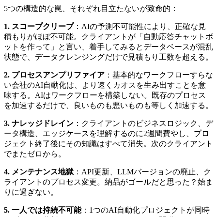
5つの構造的な罠、それぞれ目立たないが致命的：
1. スコープクリープ
：AIの予測不可能性により、正確な見
積もりがほぼ不可能。クライアントが「自動応答チャットボ
ットを作って」と言い、着手してみるとデータベースが混乱
状態で、データクレンジングだけで見積もり工数を超える。
2. プロセスアンプリファイア
：基本的なワークフローすらな
い会社のAI自動化は、より速くカオスを生み出すことを意
味する。AIはワークフローを構築しない。既存のプロセス
を加速するだけで、良いものも悪いものも等しく加速する。
3. ナレッジドレイン
：クライアントのビジネスロジック、デ
ータ構造、エッジケースを理解するのに2週間費やし、プロ
ジェクト終了後にその知識はすべて消失。次のクライアント
でまたゼロから。
4. メンテナンス地獄
：API更新、LLMバージョンの廃止、ク
ライアントのプロセス変更。納品がゴールだと思った？始ま
りに過ぎない。
5. 一人では持続不可能
：1つのAI自動化プロジェクトが同時