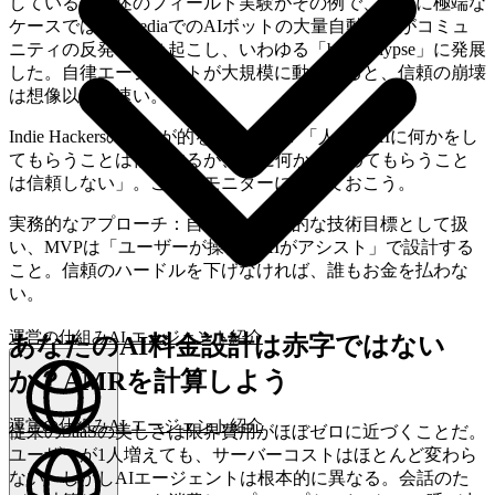
している。前述のフィールド実験がその例で、さらに極端な
ケースではWikipediaでのAIボットの大量自動編集がコミュ
ニティの反発を引き起こし、いわゆる「bot-ocalypse」に発展
した。自律エージェントが大規模に動作すると、信頼の崩壊
は想像以上に速い。
Indie Hackersの観察が的を射ている：「人々はAIに何かをし
てもらうことは信頼するが、AIに何かを決めてもらうこと
は信頼しない」。これをモニターに貼っておこう。
実務的なアプローチ：自律性は長期的な技術目標として扱
い、MVPは「ユーザーが操作 + AIがアシスト」で設計する
こと。信頼のハードルを下げなければ、誰もお金を払わな
い。
運営の仕組み
AI エージェント
紹介
あなたのAI料金設計は赤字ではない
か？AMRを計算しよう
運営の仕組み
AI エージェント
紹介
従来のSaaSの美しさは限界費用がほぼゼロに近づくことだ。
ユーザーが1人増えても、サーバーコストはほとんど変わら
日本語
(
JA
)
JA
ない。しかしAIエージェントは根本的に異なる。会話のた