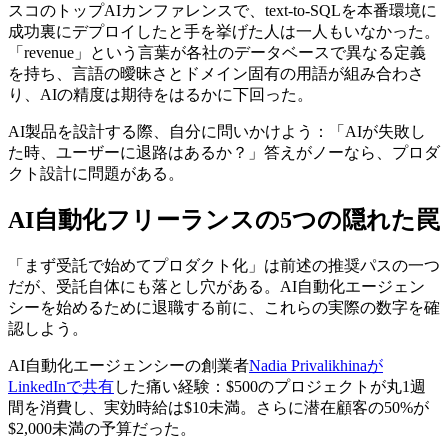
スコのトップAIカンファレンスで、text-to-SQLを本番環境に
成功裏にデプロイしたと手を挙げた人は一人もいなかった。
「revenue」という言葉が各社のデータベースで異なる定義
を持ち、言語の曖昧さとドメイン固有の用語が組み合わさ
り、AIの精度は期待をはるかに下回った。
AI製品を設計する際、自分に問いかけよう：「AIが失敗し
た時、ユーザーに退路はあるか？」答えがノーなら、プロダ
クト設計に問題がある。
AI自動化フリーランスの5つの隠れた罠
「まず受託で始めてプロダクト化」は前述の推奨パスの一つ
だが、受託自体にも落とし穴がある。AI自動化エージェン
シーを始めるために退職する前に、これらの実際の数字を確
認しよう。
AI自動化エージェンシーの創業者
Nadia Privalikhinaが
LinkedInで共有
した痛い経験：$500のプロジェクトが丸1週
間を消費し、実効時給は$10未満。さらに潜在顧客の50%が
$2,000未満の予算だった。