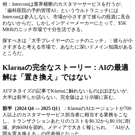
例：Intercomは業界横断のカスタマーサービスを行うが、
「歯科医院の予約管理AI」というウルトラニッチには
Intercomは参入しない。市場が小さすぎて彼らの投資に見合
わないからだ。しかしインディーメーカーにとって、$5K
MRRのニッチ市場で十分生活できる。
探すべきは「大手プレイヤーのニッチのニッチ」：彼らが小
さすぎると考える市場で、あなたに深いドメイン知識がある
ところだ。
Klarnaの完全なストーリー：AIの最適
解は「置き換え」ではない
AIマネタイズの記事でKlarnaに触れないものはほぼないが、
大半は前半しか語らない。完全版はより示唆に富む。
前半（2024 Q4 — 2025 Q1）
：KlarnaのAIエージェントが700
人以上のカスタマーサービス担当者に相当する業務をこな
し、トランザクションあたりのコストを$0.32から$0.19に削
減、約$60Mを節約。メディアで大きく報じられ、「AIが人
間を置き換える」の代表例となった。