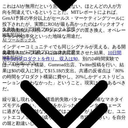
これはAIが無用だという意味ではない。ほとんどの人が方
向を間違えているということだ。MITレポートによれば、
GenAI予算の半分以上がセールス・マーケティングツールに
投下されたが、実際にROIが最も高かったのはバックオフィ
生産性
キャリア戦略
プロジェクト管理
スの自動化だった。アウトソーシングの置き換え、オペレー
編集部日記
ションの効率化といった地味な用途だ。
AI ツールボックス
インディーコミュニティでも同じシグナルが見える。ある開
生産性
キャリア戦略
プロジェクト管理
発者がAIエージェントに自律的に起業させた結果、
10日間
編集部日記
で6つのプロダクトを作り、収入は$0
。別の24時間実験で
AI ツールボックス
は、AIがサイト構築、Gumroad出店、Twitter投稿を行い、結
果は$0の収入に対して$15.18の支出。共通の反省点は「80%
の時間をプロダクト構築に費やし、20%しかディストリビュ
ーションに使わなかった」ということ。現実は逆であるべき
だ。
繰り返し現れる5つの構造的失敗パターン：明確なマネタイ
ズモデルがない、AIの皮をかぶった静的インターフェース
に過ぎない、複雑なタスクではユーザーが人間を好む、ユニ
ットエコノミクスが成り立たない、「市場が大きい」を自分
の堀と勘違いしている。