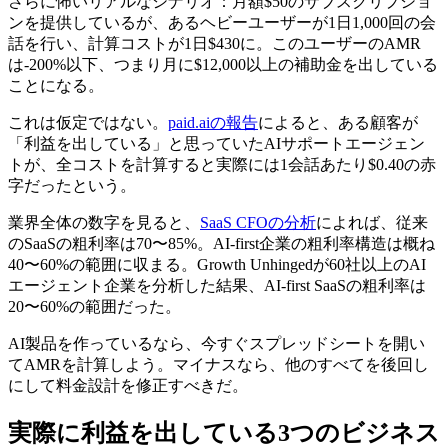
さらに怖いリアルなシナリオ：月額$50のサブスクリプショ
ンを提供しているが、あるヘビーユーザーが1日1,000回の会
話を行い、計算コストが1日$430に。このユーザーのAMR
は-200%以下、つまり月に$12,000以上の補助金を出している
ことになる。
これは仮定ではない。
paid.aiの報告
によると、ある顧客が
「利益を出している」と思っていたAIサポートエージェン
トが、全コストを計算すると実際には1会話あたり$0.40の赤
字だったという。
業界全体の数字を見ると、
SaaS CFOの分析
によれば、従来
のSaaSの粗利率は70〜85%。AI-first企業の粗利率構造は概ね
40〜60%の範囲に収まる。Growth Unhingedが60社以上のAI
エージェント企業を分析した結果、AI-first SaaSの粗利率は
20〜60%の範囲だった。
AI製品を作っているなら、今すぐスプレッドシートを開い
てAMRを計算しよう。マイナスなら、他のすべてを後回し
にして料金設計を修正すべきだ。
実際に利益を出している3つのビジネス