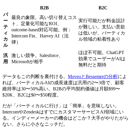
B2B
B2C
バ
最良の象限。高い切り替えコス
ー
実行可能だが料金設計
ト、定量化可能なROI、
テ
が難しい。支払い意欲
outcome-based対応可能。例：
ィ
は低いが、バーティカ
Intercom Fin、Harvey AI（法
カ
ル領域の粘着性あり
律）
ル
ほぼ不可能。ChatGPT
汎
激しい競争。Salesforce、
効果でユーザーがAIは
用
Microsoftが相手
無料だと期待
データもこの判断を裏付ける。
MoveoとBessemerの分析
によ
れば、バーティカルAIの成長速度は汎用の2〜3倍で、顧客
維持率は30〜50%高い。B2Bの平均契約価値は月額$99〜
$20K、B2Cは$0〜$50程度。
だが「バーティカルに行け」は「簡単」を意味しない。
IntercomやZendeskはすでにカスタマーサービスAI領域にい
る。インディーメーカーの機会はどこか？大手がやりたがら
ない、さらに小さなニッチだ。