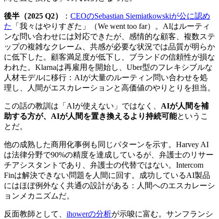
後半（2025 Q2）
：
CEOのSebastian Siemiatkowskiが公に認め
た
「我々はやりすぎた」（We went too far）。AIはルーティ
ンな問い合わせには対応できたが、感情的な顧客、複数ステ
ップの複雑なクレーム、共感が必要な状況では品質が明らか
に低下した。顧客満足度が低下し、ブランドの信頼性が損な
われた。Klarnaは再雇用を開始し、Uber型のフレキシブルな
人材モデルに移行：AIが大量のルーティン問い合わせを処
理し、人間がエスカレーションと高価値のやりとりを担当。
この話の教訓は「AIが使えない」ではなく、
AIが人間を補
助する方が、AIが人間を置き換えるより持続可能
というこ
とだ。
他の成熟した商用化事例も同じパターンを示す。Harvey AI
は法律分野で90%の精度を達成しているが、弁護士のリサー
チアシスタントであり、弁護士の代替ではない。Intercom
Finは解決できない問題を人間に回す。成功しているAI製品
にはほぼ例外なく共通の設計がある：人間へのエスカレーシ
ョンメカニズムだ。
反面教師として、
ihowerの分析
が示唆に富む。サンフランシ