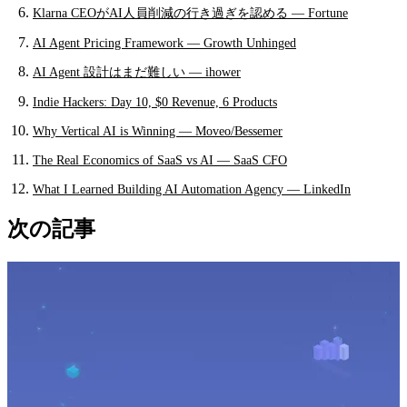
Klarna CEOがAI人員削減の行き過ぎを認める — Fortune
AI Agent Pricing Framework — Growth Unhinged
AI Agent 設計はまだ難しい — ihower
Indie Hackers: Day 10, $0 Revenue, 6 Products
Why Vertical AI is Winning — Moveo/Bessemer
The Real Economics of SaaS vs AI — SaaS CFO
What I Learned Building AI Automation Agency — LinkedIn
次の記事