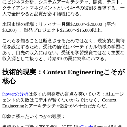
にビジネス分析、システムアーキテクチャ、開発、テスト、
クライアントマネジメントという4〜5の役割を要求する。一
人で全部やると品質が必ず犠牲になる。
米国市場の相場：リテイナー月額$2,000〜$20,000（平均
$3,200）、単発プロジェクト$2,500〜$15,000以上。
これらを知ることは断念させるためではなく、現実的な期待
値を設定するため。受託の価値はバーティカル領域の学習に
あり、目先の収入にはない。受託を学習投資ではなく主要な
収入源として扱うと、時給$10の罠に簡単にハマる。
技術的現実：Context Engineeringこそが
核心
ihowerの分析
は多くの開発者の盲点を突いている：AIエージ
ェントの失敗はモデルが賢くないからではなく、Context
Engineeringとアーキテクチャ設計が不十分だからだ。
印象に残ったいくつかの観察：
当時のトップティア9モデル（GPT-5や
Claude
Sonnet 4.5を含