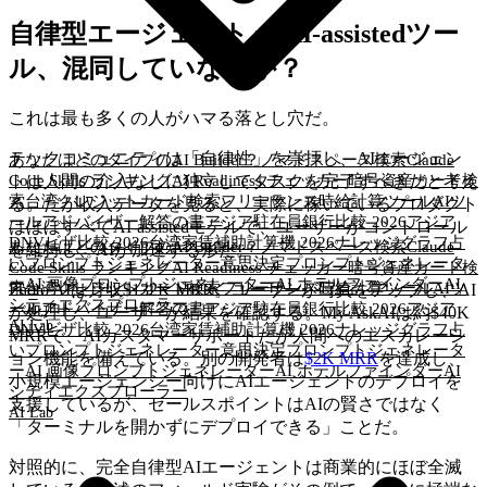
自律型エージェント vs AI-assistedツー
ル、混同していないか？
これは最も多くの人がハマる落とし穴だ。
テックコミュニティは「自律性」を崇拝し、AIエージェン
あなたはどのタイプのAI Builder？
ノマドスペース検索
Claude
Code Skills ランキング
AI Readiness チェッカー
暗号資産カード検
トは人間の介入なしに独立してタスクを完了すべきだと考え
索
台湾クレジットカード検索
フリーランス時給計算ツール
AIツ
る。だが収入データを見ると、実際に稼いでいるプロダクト
ールアドバイザー
解答の書
アジア駐在員銀行比較 2026
アジア
はほぼすべてAI-assistedモデルで、ユーザーがコントロール
DNVビザ比較 2026
台湾家賃補助計算機 2026
ナレッジグラフ
占
あなたはどのタイプのAI Builder？
ノマドスペース検索
Claude
を維持し、AIが加速する形だ。
いプロンプトジェネレーター
意思決定プロンプトジェネレータ
Code Skills ランキング
AI Readiness チェッカー
暗号資産カード検
ー
AI 画像プロンプトジェネレーター
AI ホテルファインダー
AI
索
台湾クレジットカード検索
フリーランス時給計算ツール
AIツ
Photo AIは月収$132K MRR。ユーザーが写真をアップし、AI
シティエクスプローラー
ールアドバイザー
解答の書
アジア駐在員銀行比較 2026
アジア
が処理し、ユーザーが結果を確認する。My AskAIは約$40K
AI Lab
DNVビザ比較 2026
台湾家賃補助計算機 2026
ナレッジグラフ
占
MRRで、AIカスタマーサポートだが人間へのエスカレーシ
いプロンプトジェネレーター
意思決定プロンプトジェネレータ
ョン機能を備えている。別の開発者は
$2K MRR
を達成し、
ー
AI 画像プロンプトジェネレーター
AI ホテルファインダー
AI
小規模エージェンシー向けにAIエージェントのデプロイを
シティエクスプローラー
支援しているが、セールスポイントはAIの賢さではなく
AI Lab
「ターミナルを開かずにデプロイできる」ことだ。
対照的に、完全自律型AIエージェントは商業的にほぼ全滅