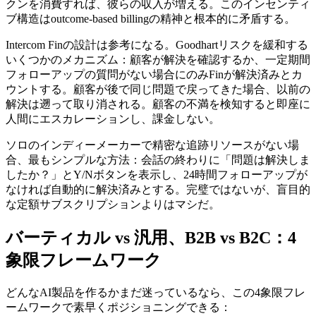
クンを消費すれば、彼らの収入が増える。このインセンティ
ブ構造はoutcome-based billingの精神と根本的に矛盾する。
Intercom Finの設計は参考になる。Goodhartリスクを緩和する
いくつかのメカニズム：顧客が解決を確認するか、一定期間
フォローアップの質問がない場合にのみFinが解決済みとカ
ウントする。顧客が後で同じ問題で戻ってきた場合、以前の
解決は遡って取り消される。顧客の不満を検知すると即座に
人間にエスカレーションし、課金しない。
ソロのインディーメーカーで精密な追跡リソースがない場
合、最もシンプルな方法：会話の終わりに「問題は解決しま
したか？」とY/Nボタンを表示し、24時間フォローアップが
なければ自動的に解決済みとする。完璧ではないが、盲目的
な定額サブスクリプションよりはマシだ。
バーティカル vs 汎用、B2B vs B2C：4
象限フレームワーク
どんなAI製品を作るかまだ迷っているなら、この4象限フレ
ームワークで素早くポジショニングできる：