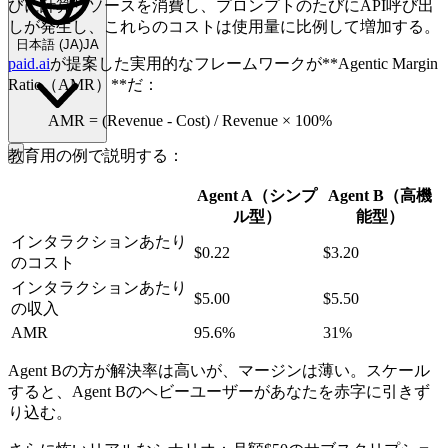
びに計算リソースを消費し、プロンプトのたびにAPI呼び出
しが発生し、これらのコストは使用量に比例して増加する。
日本語
(
JA
)
JA
paid.ai
が提案した実用的なフレームワークが**Agentic Margin
Ratio（AMR）**だ：
AMR = (Revenue - Cost) / Revenue × 100%
教育用の例で説明する：
Agent A（シンプ
Agent B（高機
ル型）
能型）
インタラクションあたり
$0.22
$3.20
のコスト
インタラクションあたり
$5.00
$5.50
の収入
AMR
95.6%
31%
Agent Bの方が解決率は高いが、マージンは薄い。スケール
すると、Agent Bのヘビーユーザーがあなたを赤字に引きず
り込む。