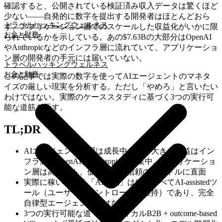
確認すると、公開されている検証済み収入データは驚くほど
少ない——自発的に数字を提出する開発者はほとんどおら
トラベルハッキング
ウェルネス
ず、アプリケーション層でのスケールした収益化がいかに限
お金と財務
られているかを示している。あの$7.63Bの大部分はOpenAI
やAnthropicなどのインフラ層に流れていて、アプリケーショ
ン層の開発者の手元には届いていない。
トラベルハッキング
ウェルネス
お金と財務
この記事では実際の数字を使ってAIエージェントのマネタ
イズの厳しい現実を分析する。ただし「やめろ」と言いたい
わけではない。実際のケーススタディに基づく3つの実行可
能な道筋を示す。
TL;DR
AIエージェント市場は成長中だが、大きな利益はイン
フラ層（OpenAI、Anthropic）に集中。アプリケーショ
ン層は高コスト、低粗利率、信頼のハードルに直面
実際に稼いでいる「AI製品」はほぼすべてAI-assistedツ
ール（ユーザーがコントロールを維持）であり、完全
自律型エージェントではない
3つの実行可能な道：バーティカルB2B + outcome-based