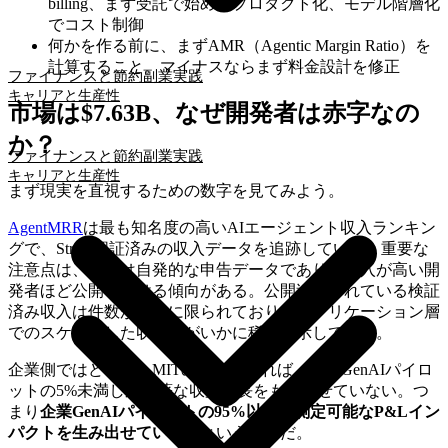
billing、まず受託で始めてプロダクト化、モデル階層化
でコスト制御
何かを作る前に、まずAMR（Agentic Margin Ratio）を
計算すること。マイナスならまず料金設計を修正
ファイナンスと節約
副業実践
キャリアと生産性
市場は$7.63B、なぜ開発者は赤字なの
か？
ファイナンスと節約
副業実践
キャリアと生産性
まず現実を直視するための数字を見てみよう。
AgentMRR
は最も知名度の高いAIエージェント収入ランキン
グで、Stripe認証済みの収入データを追跡している。重要な
注意点は、これは自発的な申告データであり、収入が高い開
発者ほど公開を避ける傾向がある。公開追跡されている検証
済み収入は件数が非常に限られており、アプリケーション層
でのスケールした収益化がいかに稀かを示している。
企業側ではどうか。MITの調査によれば、企業GenAIパイロ
ットの5%未満しか顕著な収益成長をもたらせていない。つ
まり
企業GenAIパイロットの95%以上が測定可能なP&Lイン
パクトを生み出せていない
ということだ。