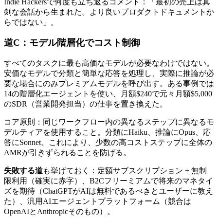
Indie Hackersで何度も立ち返るコメント：「最初の売上は真
剣な会話から生まれた。より良いプロダクトドキュメントか
らではない」。
道C：モデル階層化でコスト制御
すべてのタスクに最も高価なモデルが必要なわけではない。
安価なモデルで分類と簡単な応答を処理し、実際に推論が必
要な場合にのみプレミアムモデルを呼び出す。ある事例では
14の階層化エージェントを使い、月額$240で元々月額$5,000
のSDR（営業開発担当）の仕事を置き換えた。
コア原則：同じワークフロー内の異なるステップに異なるモ
デルティアを使用すること。分類にHaiku、推論にOpus、応
答にSonnet。これにより、少数の高コストステップに全体の
AMRが引きずられることを防げる。
失敗する道
も挙げておく：定額サブスクリプション + 無制
限利用（確実に赤字）、B2Cフリーミアムで将来のマネタイ
ズを期待（ChatGPTがAIは無料であるべきとユーザーに教え
た）、汎用AIエージェントプラットフォーム（競合は
OpenAIとAnthropicそのもの）。