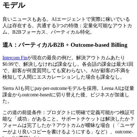
モデル
良いニュースもある。AIエージェントで実際に稼いでいる
人は存在する。共通する3つの特徴：定量化可能なアウトカ
ム、B2Bフォーカス、バーティカル特化。
道A：バーティカルB2B + Outcome-based Billing
Intercom Fin
が現在の最良の例だ。解決アウトカムあたり
$0.99で、解決しなければ課金なし。各会話の課金は最大1回
で、顧客が何度質問しても変わらない。AIが顧客の不満を
検知して人間にエスカレーションした場合も課金なし。
Sierra AIも同じpay-per-outcomeモデルを採用。Leena AIは従量
課金からoutcome-basedに切り替えた後、ビジネスが加速し
た。
この道の前提条件：プロダクトに明確で定義可能かつ検証可
能な「成功」があること。サポートチケットは解決したか？
フォームは完了したか？アウトカムが曖昧な場合（「ユーザ
ーがより良いコピーを書けるようにする」など）、outcome-