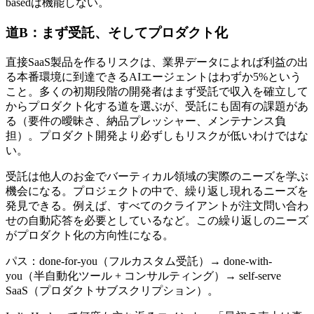
basedは機能しない。
道B：まず受託、そしてプロダクト化
直接SaaS製品を作るリスクは、業界データによれば利益の出
る本番環境に到達できるAIエージェントはわずか5%という
こと。多くの初期段階の開発者はまず受託で収入を確立して
からプロダクト化する道を選ぶが、受託にも固有の課題があ
る（要件の曖昧さ、納品プレッシャー、メンテナンス負
担）。プロダクト開発より必ずしもリスクが低いわけではな
い。
受託は他人のお金でバーティカル領域の実際のニーズを学ぶ
機会になる。プロジェクトの中で、繰り返し現れるニーズを
発見できる。例えば、すべてのクライアントが注文問い合わ
せの自動応答を必要としているなど。この繰り返しのニーズ
がプロダクト化の方向性になる。
パス：done-for-you（フルカスタム受託）→ done-with-
you（半自動化ツール + コンサルティング）→ self-serve
SaaS（プロダクトサブスクリプション）。