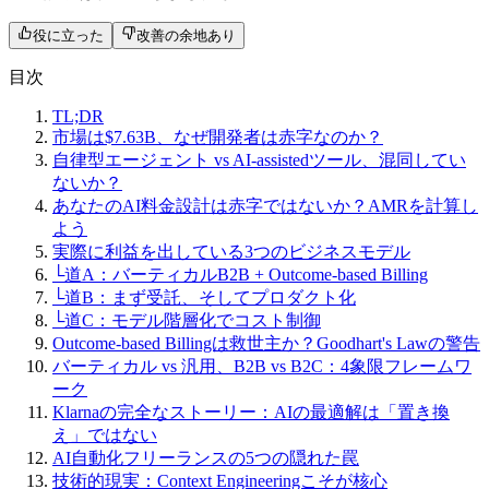
役に立った
改善の余地あり
目次
TL;DR
市場は$7.63B、なぜ開発者は赤字なのか？
自律型エージェント vs AI-assistedツール、混同してい
ないか？
あなたのAI料金設計は赤字ではないか？AMRを計算し
よう
実際に利益を出している3つのビジネスモデル
└
道A：バーティカルB2B + Outcome-based Billing
└
道B：まず受託、そしてプロダクト化
└
道C：モデル階層化でコスト制御
Outcome-based Billingは救世主か？Goodhart's Lawの警告
バーティカル vs 汎用、B2B vs B2C：4象限フレームワ
ーク
Klarnaの完全なストーリー：AIの最適解は「置き換
え」ではない
AI自動化フリーランスの5つの隠れた罠
技術的現実：Context Engineeringこそが核心