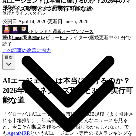
AIエージェントは本当に稼げるのか？2026年のマ
開発者ツール
トレンドと週報
オープンソース
ネタイズ現実と3つの実行可能な道
旅行とライフスタイル
公開日
April 14, 2026
·
更新日
June 5, 2026
開発者ツール
トレンドと週報
オープンソース
著者
·
調査
·
レビュー
·
ライター
·
継続更新中
·
21
分で
旅行とライフスタイル
Luna
Mia
Eno
読了
この記事の改善に協力
目次
AIエージェントは本当に稼げるのか？
2026年のマネタイズ現実と3つの実行可
能な道
「グローバルAIエージェント市場は$7.63B規模（よく引用さ
れる市場推計）、年成長率45%」。こんなニュースを見る
と、今こそAI製品を作るべきだと感じるかもしれない。で
も
AgentMRR
というAIエージェント専門の収入ランキングを