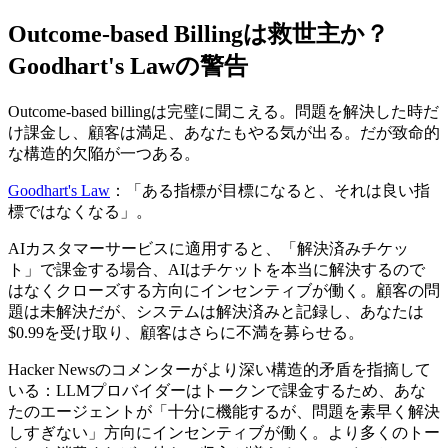
Outcome-based Billingは救世主か？
Goodhart's Lawの警告
Outcome-based billingは完璧に聞こえる。問題を解決した時だ
け課金し、顧客は満足、あなたもやる気が出る。だが致命的
な構造的欠陥が一つある。
Goodhart's Law
：「ある指標が目標になると、それは良い指
標ではなくなる」。
AIカスタマーサービスに適用すると、「解決済みチケッ
ト」で課金する場合、AIはチケットを本当に解決するので
はなくクローズする方向にインセンティブが働く。顧客の問
題は未解決だが、システムは解決済みと記録し、あなたは
$0.99を受け取り、顧客はさらに不満を募らせる。
Hacker Newsのコメンターがより深い構造的矛盾を指摘して
いる：LLMプロバイダーはトークンで課金するため、あな
たのエージェントが「十分に機能するが、問題を素早く解決
しすぎない」方向にインセンティブが働く。より多くのトー