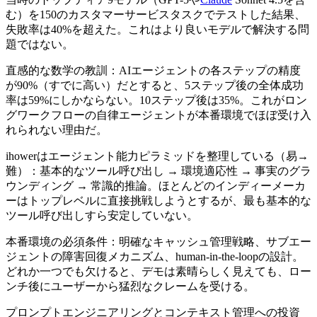
む）を150のカスタマーサービスタスクでテストした結果、
失敗率は40%を超えた。これはより良いモデルで解決する問
題ではない。
直感的な数学の教訓：AIエージェントの各ステップの精度
が90%（すでに高い）だとすると、5ステップ後の全体成功
率は59%にしかならない。10ステップ後は35%。これがロン
グワークフローの自律エージェントが本番環境でほぼ受け入
れられない理由だ。
ihowerはエージェント能力ピラミッドを整理している（易→
難）：基本的なツール呼び出し → 環境適応性 → 事実のグラ
ウンディング → 常識的推論。ほとんどのインディーメーカ
ーはトップレベルに直接挑戦しようとするが、最も基本的な
ツール呼び出しすら安定していない。
本番環境の必須条件：明確なキャッシュ管理戦略、サブエー
ジェントの障害回復メカニズム、human-in-the-loopの設計。
どれか一つでも欠けると、デモは素晴らしく見えても、ロー
ンチ後にユーザーから猛烈なクレームを受ける。
プロンプトエンジニアリングとコンテキスト管理への投資