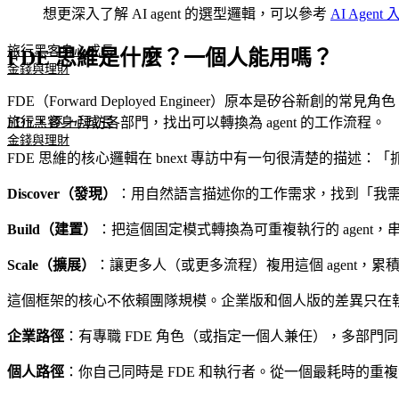
想更深入了解 AI agent 的選型邏輯，可以參考
AI Age
旅行黑客
身心成長
FDE 思維是什麼？一個人能用嗎？
金錢與理財
FDE（Forward Deployed Engineer）原本是
旅行黑客
身心成長
FDE，逐一拜訪各部門，找出可以轉換為 agent 的工作流程。
金錢與理財
FDE 思維的核心邏輯在 bnext 專訪中有一句很清楚的描述：「抓
Discover（發現）
：用自然語言描述你的工作需求，找到「我
Build（建置）
：把這個固定模式轉換為可重複執行的 agent
Scale（擴展）
：讓更多人（或更多流程）複用這個 agent，
這個框架的核心不依賴團隊規模。企業版和個人版的差異只在
企業路徑
：有專職 FDE 角色（或指定一個人兼任），多部門同步做 Di
個人路徑
：你自己同時是 FDE 和執行者。從一個最耗時的重複