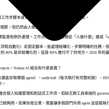
進工作，但工作步驟本身沒有改變，只是單點任務被 AI 接管。
某些環節，但仍然由人做最終確認和串接。
負責監督和例外處理。工作流程的設計邏輯從「人做什麼」變成「ag
機器人流程自動化）走固定腳本，能處理結構化、步驟明確的任務，但遇
約 80% 是非結構化的，這是 RPA 應付不了的地方。2026 年的
jects + Notion AI 組合有什麼差異？
能存取哪個 agent）、audit trail（每次執行有完整紀錄）
計。
s 適合個人知識管理和對話式工作流，但缺乏跨工具串接的 governance 
 Make 通常已經夠用。如果你是企業、需要讓多個部門共用 agent 並追蹤