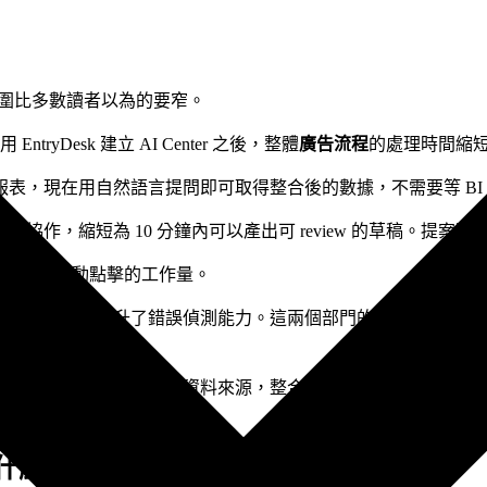
範圍比多數讀者以為的要窄。
tryDesk 建立 AI Center 之後，整體
廣告流程
的處理時間縮
現在用自然語言提問即可取得整合後的數據，不需要等 BI 團隊
作，縮短為 10 分鐘內可以產出可 review 的草稿。提案
接管，減少手動點擊的工作量。
間減少，同時提升了錯誤偵測能力。這兩個部門的成果性質不同
作流程中有「需要查多個資料來源，整合後才能產出一份報告」
是什麼？