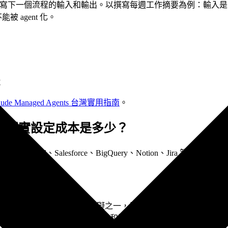
一個流程的輸入和輸出。以撰寫每週工作摘要為例：輸入是「Slack 
 agent 化。
試
aude Managed Agents 台灣實用指南
。
什麼？現實設定成本是多少？
il、Salesforce、BigQuery、Notion、Jira 等）、no-code 
，Dcard 在早期導入時遇到的真實障礙之一，是「20 分鐘安裝
小時，包含理解工具邏輯、串接整合和測試流程。