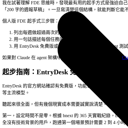
我在試著理解 FDE 思維時，發現最有用的起手方式是強迫自己寫下
「200 字的週報草稿」。一旦寫清楚這個結構，就能判斷它能不能被
個人版 FDE 起手式三步驟：
列出每週做超過兩次的重複任務
用一句話描述每個任務的輸入和輸出格式
用 EntryDesk 免費版或 Claude Projects 建第一個 agent 測
如果對 Claude 在 agent 架構中的角色有更多興趣，可以參考
Cl
起步指南：EntryDesk 免費版能做到
EntryDesk 的官方網站確認有免費版，功能包含 30+ 工具整合（Slack、Gma
等主流模型。
聽起來很全面，但有幾個現實成本需要誠實說清楚。
第一，設定時間不是零。根據 bnext 的 365 天實戰紀錄
全沒有技術背景的用戶，跑通第一個場景預計需要 2 到 4 