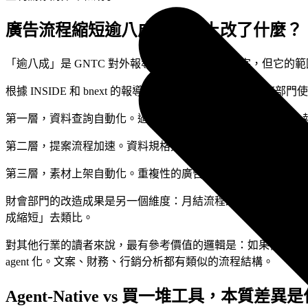
廣告流程縮短逾八成，實際上改了什麼？
「逾八成」是 GNTC 對外報導中最常被引用的數字，但它的
根據 INSIDE 和 bnext 的報導，這個數字指的是廣告業務部門使用 En
第一層，資料查詢自動化。過去廣告人員需要人工拉取各平台報表，
第二層，提案流程加速。資料規格文件的產出從過去需要數天多人協
第三層，素材上架自動化。重複性的廣告素材操作被 agent 
財會部門的改造成果是另一個維度：月結流程改造後，加班時
成縮短」去類比。
對其他行業的讀者來說，最有參考價值的邏輯是：如果你的工
agent 化。文案、財務、行銷分析都有類似的流程結構。
Agent-Native vs 買一堆工具，本質差異