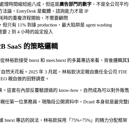
後，整體流程處理時間縮短逾八成，但這是
廣告部門的數字
，不是全公司平均
er）方法論，EntryDesk 是載體，諮詢能力才是 IP
：從一個最耗時的重複流程開始，不需要顧問
I，但只有 11% 到達 production，最大陷阱是 agent washing
要 2 到 4 小時的設定投入
B SaaS 的策略邏輯
從林裕欽接受 bnext 和 meet.bnext 的多篇專訪來看，背後邏
板。2025 年 3 月起，林裕欽決定親自擔任全公司 FDE（Forwa
CEO 親自做的田野調查。
這套在內部反覆驗證過的 know-how，自然成為可以對外販
裕欽本人親任第一位業務員。現階段公開資料中，Dcard 本身就
據 bnext 專訪的說法，林裕欽採用「75%+75%」的精力分配框