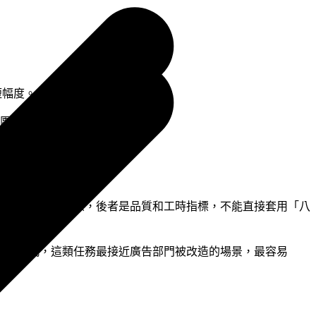
短幅度。具體改了三個層次：
或手動整理 Excel。
時間整體從一週縮短為數天。
，前者是速度指標，後者是品質和工時指標，不能直接套用「八
這種模式，這類任務最接近廣告部門被改造的場景，最容易