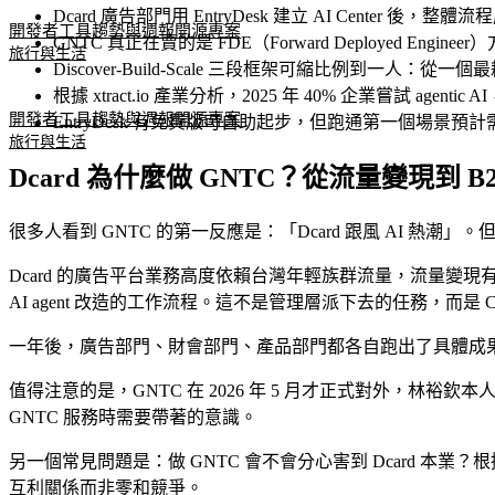
Dcard 廣告部門用 EntryDesk 建立 AI Center 
開發者工具
趨勢與週報
開源專案
GNTC 真正在賣的是 FDE（Forward Deployed Engine
旅行與生活
Discover-Build-Scale 三段框架可縮比例到一人
根據 xtract.io 產業分析，2025 年 40% 企業嘗試 agentic A
開發者工具
趨勢與週報
開源專案
EntryDesk 有免費版可自助起步，但跑通第一個場景預計需
旅行與生活
Dcard 為什麼做 GNTC？從流量變現到 B2
很多人看到 GNTC 的第一反應是：「Dcard 跟風 AI 熱潮」。但
Dcard 的廣告平台業務高度依賴台灣年輕族群流量，流量變現有自然天花
AI agent 改造的工作流程。這不是管理層派下去的任務，而是 
一年後，廣告部門、財會部門、產品部門都各自跑出了具體成果。
值得注意的是，GNTC 在 2026 年 5 月才正式對外，林
GNTC 服務時需要帶著的意識。
另一個常見問題是：做 GNTC 會不會分心害到 Dcard 本業？根
互利關係而非零和競爭。