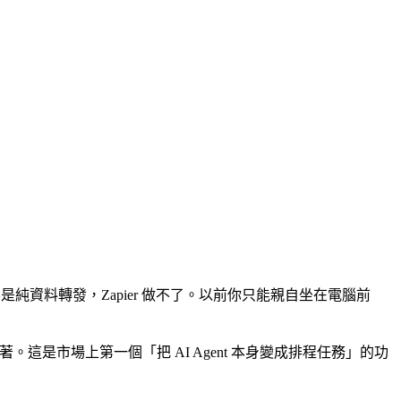
要判斷力，不是純資料轉發，Zapier 做不了。以前你只能親自坐在電腦前
續執行，你的筆電可以關著。這是市場上第一個「把 AI Agent 本身變成排程任務」的功