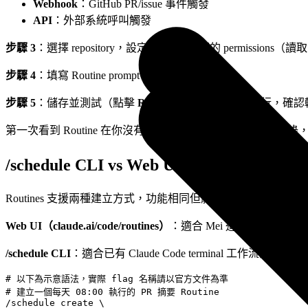
Webhook
：GitHub PR/issue 事件觸發
API
：外部系統呼叫觸發
步驟 3
：選擇 repository，設定 Routine 需要的 permissions（
步驟 4
：填寫 Routine prompt（見下方模板）
步驟 5
：儲存並測試（點擊
Run now
觸發一次手動執行，確認
第一次看到 Routine 在你沒有觸發的情況下自動出現執行記錄，會有
/schedule CLI vs Web UI：兩種建立
Routines 支援兩種建立方式，功能相同但體驗不同：
Web UI（claude.ai/code/routines）
：適合 Mei 這類不熟 C
/schedule CLI
：適合已有 Claude Code terminal 工作流的開
# 以下為示意語法，實際 flag 名稱請以官方文件為準

# 建立一個每天 08:00 執行的 PR 摘要 Routine

/schedule create \
