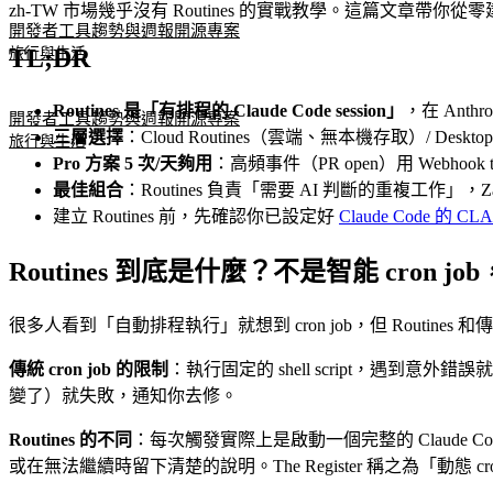
zh-TW 市場幾乎沒有 Routines 的實戰教學。這篇文章帶你從零
開發者工具
趨勢與週報
開源專案
TL;DR
旅行與生活
Routines 是「有排程的 Claude Code session」
，在 Anth
開發者工具
趨勢與週報
開源專案
三層選擇
：Cloud Routines（雲端、無本機存取）/ Desktop
旅行與生活
Pro 方案 5 次/天夠用
：高頻事件（PR open）用 Webhook tri
最佳組合
：Routines 負責「需要 AI 判斷的重複工作」，
建立 Routines 前，先確認你已設定好
Claude Code 的 CL
Routines 到底是什麼？不是智能 cron job，
很多人看到「自動排程執行」就想到 cron job，但 Routines 和傳
傳統 cron job 的限制
：執行固定的 shell script，遇到意外
變了）就失敗，通知你去修。
Routines 的不同
：每次觸發實際上是啟動一個完整的 Claude Co
或在無法繼續時留下清楚的說明。The Register 稱之為「動