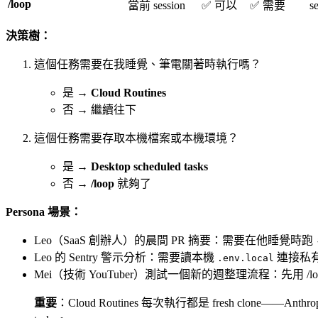
/loop
當前 session
✅ 可以
✅ 需要
s
決策樹：
這個任務需要在我睡覺、筆電關著時執行嗎？
是 →
Cloud Routines
否 → 繼續往下
這個任務需要存取本機檔案或本機環境？
是 →
Desktop scheduled tasks
否 →
/loop
就夠了
Persona 場景：
Leo（SaaS 創辦人）的晨間 PR 摘要：需要在他睡覺
Leo 的 Sentry 警示分析：需要讀本機
連接私有 
.env.local
Mei（技術 YouTuber）測試一個新的週整理流程：先用 /loo
重要
：Cloud Routines 每次執行都是 fresh clone—