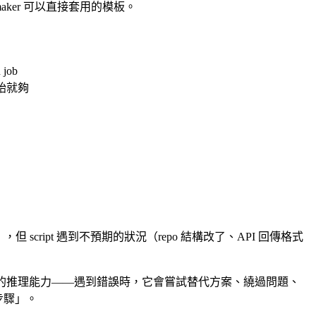
maker 可以直接套用的模板。
job
 開始就夠
，但 script 遇到不預期的狀況（repo 結構改了、API 回傳格式
aude 有完整的推理能力——遇到錯誤時，它會嘗試替代方案、繞過問題、
定步驟」。