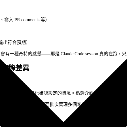
讀取、寫入 PR comments 等）
輸出符合預期）
一種奇特的感覺——那是 Claude Code session 真的在
方式的實際差異
LI 的用戶，或需要視覺化確認設定的情境。點選介面填寫，直覺易用
發者，或 Chris（接案者）需要批次管理多個客戶 repo 的 Routine。