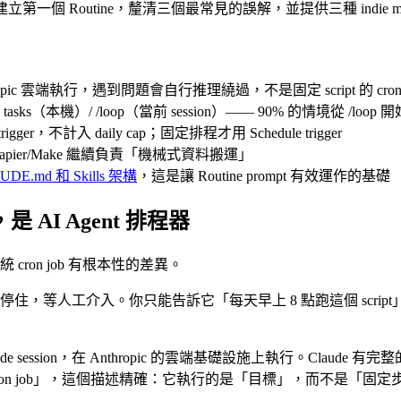
建立第一個 Routine，釐清三個最常見的誤解，並提供三種 indie 
ropic 雲端執行，遇到問題會自行推理繞過，不是固定 script 的 cron 
 tasks（本機）/ /loop（當前 session）—— 90% 的情境從 /loop
gger，不計入 daily cap；固定排程才用 Schedule trigger
Zapier/Make 繼續負責「機械式資料搬運」
AUDE.md 和 Skills 架構
，這是讓 Routine prompt 有效運作的基礎
是 AI Agent 排程器
統 cron job 有根本性的差異。
錯誤就停住，等人工介入。你只能告訴它「每天早上 8 點跑這個 script」
de session，在 Anthropic 的雲端基礎設施上執行。Cl
態 cron job」，這個描述精確：它執行的是「目標」，而不是「固