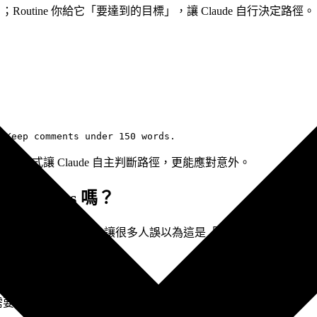
」；Routine 你給它「要達到的目標」，讓 Claude 自行決定路徑。
二種方式讓 Claude 自主判斷路徑，更能應對意外。
outines 嗎？
Cloud Routines，讓很多人誤以為這是「唯一選項」。實際上，9
適合場景
筆電關機時仍需執行的任務
需要讀本機檔案、本機資料庫的任務