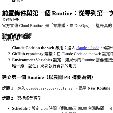
tasks。
前置條件與第一個 Routine：從零到第一
旅行黑客
身心成長
金錢與理財
官方宣傳 Cloud Routines 是「零維護、零 DevOps」，這是真
旅行黑客
身心成長
前置條件確認
金錢與理財
Claude Code on the web 啟用
：進入
claude.ai/code
，確認你有
GitHub repository 連接
：在 Claude Code on the web 設定
Environment Variables 設定
：如果你的 Routine 需要連接外部 A
唯一能「記住」跨次執行資訊的地方
建立第一個 Routine（以晨間 PR 摘要為例）
步驟 1
：進入
→ 點擊
New Routine
claude.ai/code/routines
步驟 2
：選擇觸發類型
Schedule
：設定 cron 時間（例如每天 08:00 台灣時間 →
0