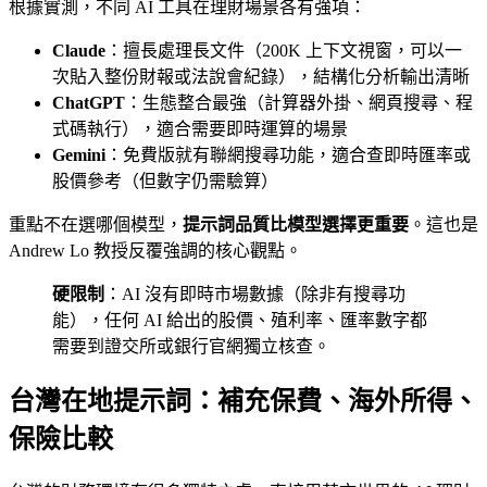
根據實測，不同 AI 工具在理財場景各有強項：
Claude
：擅長處理長文件（200K 上下文視窗，可以一
次貼入整份財報或法說會紀錄），結構化分析輸出清晰
ChatGPT
：生態整合最強（計算器外掛、網頁搜尋、程
式碼執行），適合需要即時運算的場景
Gemini
：免費版就有聯網搜尋功能，適合查即時匯率或
股價參考（但數字仍需驗算）
重點不在選哪個模型，
提示詞品質比模型選擇更重要
。這也是
Andrew Lo 教授反覆強調的核心觀點。
硬限制
：AI 沒有即時市場數據（除非有搜尋功
能），任何 AI 給出的股價、殖利率、匯率數字都
需要到證交所或銀行官網獨立核查。
台灣在地提示詞：補充保費、海外所得、
保險比較