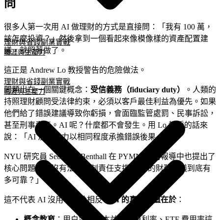
問
很多人第一次用 AI 做理財的方式是直接問：「我有 100 萬，
該怎麼投資？」然後拿到一個看起來像模像樣的資產配置建
理財與省錢
副業實戰
議，就照著做了。
職涯與生產力
這正是 Andrew Lo 教授警告的危險做法。
理財與省錢
副業實戰
問題出在一個關鍵概念：
受信義務（fiduciary duty）
。人類的
職涯與生產力
持照理財顧問受法律約束，必須以客戶最佳利益為優先。如果
他們給了錯誤建議導致你虧損，會面臨監管處罰、民事訴訟，
甚至刑事責任。AI 呢？什麼都不會發生。用 Lo 教授的話來
說：「AI 沒有能力以相同程度承擔錯誤後果。」
NYU 研究員 Sebastian Benthall 在 PYMNTS 的報導中也提出了
核心問題：「沒有法律強制責任支撐，AI 的財務建議到底有
多可靠？」
這不代表 AI 沒用。恰恰相反，
AI 的真正價值在於
：
概念教育
：用白話解釋本益比、殖利率、ETF 費用率這