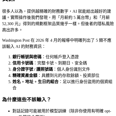
很多人以為，提供越精確的財務數字，AI 就能給出越好的建
議。實際操作後我們發現，用「月薪約 5 萬台幣」和「月薪
52,300 元」得到的規劃框架品質幾乎一樣。但後者的隱私風險
高出許多。
Washington Post 在 2026 年 4 月的報導中明確列出了 5 類不應
該輸入 AI 的財務資訊：
銀行帳號與密碼
：任何帳戶登入憑證
信用卡號碼
：完整卡號、到期日、安全碼
身分證字號 / 護照號碼
：個人身份識別文件
精確資產金額
：具體到元的存款餘額、投資部位
姓名 + 地址 + 生日的組合
：足以進行身份盜用的個資組
合
為什麼這些不該輸入？
對話記錄可能被用於模型訓練（除非你使用有明確 opt-