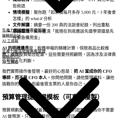
些術語
情境模擬
：幫你跑「如果我每月多存 5,000 元，3 年後會
怎樣」的 what-if 分析
文件解讀
：摘要一份 200 頁的法說會紀錄，列出重點
生產力
職涯發展
專案管理
思路整理
：幫你釐清「我現在到底應該先還學貸還是先
編輯部日記
存緊急備用金」
AI 工具箱
AI 的明確邊界
是：稅務申報的精確計算、保險商品比較推
生產力
職涯發展
專案管理
薦、複雜投資組合配置。這些需要持照顧問，因為涉及法律責
編輯部日記
任和個人化判斷。
AI 工具箱
我們實際操作後發現，最好的心態是：
把 AI 當成你的 CFO
導師，而不是 CFO 本人
。你問他問題、請他整理資料、讓他
挑戰你的假設，但最後簽支票的人是你自己。
預算管理提示詞模板（可直接複製）
預算規劃是 AI 理財最實用、風險最低的起點。因為你不需要
AI 做預測，只需要它幫你整理已知資訊。