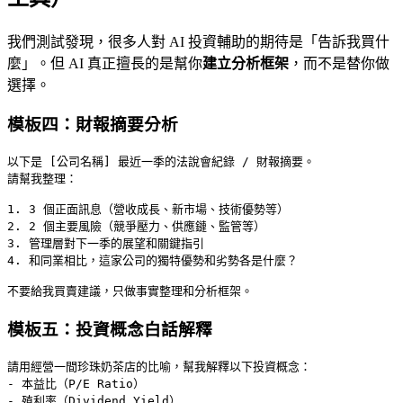
我們測試發現，很多人對 AI 投資輔助的期待是「告訴我買什
麼」。但 AI 真正擅長的是幫你
建立分析框架
，而不是替你做
選擇。
模板四：財報摘要分析
以下是 [公司名稱] 最近一季的法說會紀錄 / 財報摘要。

請幫我整理：

1. 3 個正面訊息（營收成長、新市場、技術優勢等）

2. 2 個主要風險（競爭壓力、供應鏈、監管等）

3. 管理層對下一季的展望和關鍵指引

4. 和同業相比，這家公司的獨特優勢和劣勢各是什麼？

模板五：投資概念白話解釋
請用經營一間珍珠奶茶店的比喻，幫我解釋以下投資概念：

- 本益比（P/E Ratio）

- 殖利率（Dividend Yield）
