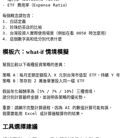
- ETF 費用率（Expense Ratio）

每個概念請包含：

1. 白話定義

2. 珍珠奶茶店的比喻

3. 台灣投資人實際使用場景（例如在看 0050 時怎麼用）

模板六：what-if 情境模擬
幫我比較以下兩種投資策略的差異：

策略 A：每月定期定額投入 X 元到台灣市值型 ETF，持續 Y 年

策略 B：等存到 Z 萬後單筆投入同一檔 ETF

假設年化報酬率為 [5% / 7% / 10%] 三種情境，

請分別計算最終金額，並說明各策略的優劣勢。

重要：請顯示完整計算過程，因為 AI 的數值計算可能有誤，

工具選擇建議