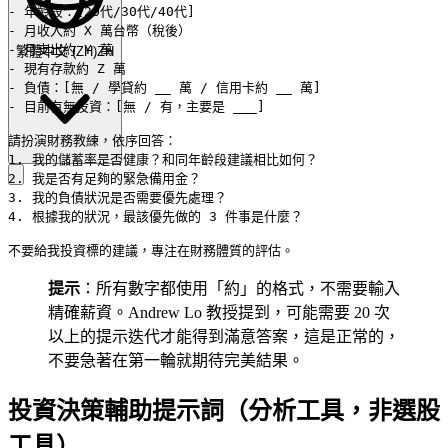
- 年齡段：[20代/30代/40代]

- 月收入約 X 萬台幣（稅後）

- 月支出約 Y 萬

繁體中文
(
ZH
)
ZH
- 現有存款約 Z 萬

- 負債：[無 / 學貸約 __ 萬 / 信用卡約 __ 萬]

- 目前有無投資：[無 / 有，主要是 ___]

請扮演財務教練，依序回答：

1. 我的儲蓄率是否健康？和同年齡段建議相比如何？

2. 我是否有足夠的緊急備用金？

3. 我的負債狀況是否需要優先處理？

4. 根據我的狀況，最該優先做的 3 件事是什麼？

提示
：所有數字都使用「約」的格式，不需要輸入
精確薪資。Andrew Lo 教授提到，可能需要 20 次
以上的提示迭代才能得到滿意答案，這是正常的，
不要急著在第一輪就期待完美結果。
投資決策輔助提示詞（分析工具，非選股
工具）