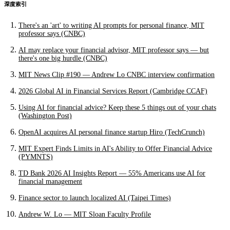
深度索引
There's an 'art' to writing AI prompts for personal finance, MIT
professor says (CNBC)
AI may replace your financial advisor, MIT professor says — but
there's one big hurdle (CNBC)
MIT News Clip #190 — Andrew Lo CNBC interview confirmation
2026 Global AI in Financial Services Report (Cambridge CCAF)
Using AI for financial advice? Keep these 5 things out of your chats
(Washington Post)
OpenAI acquires AI personal finance startup Hiro (TechCrunch)
MIT Expert Finds Limits in AI's Ability to Offer Financial Advice
(PYMNTS)
TD Bank 2026 AI Insights Report — 55% Americans use AI for
financial management
Finance sector to launch localized AI (Taipei Times)
Andrew W. Lo — MIT Sloan Faculty Profile