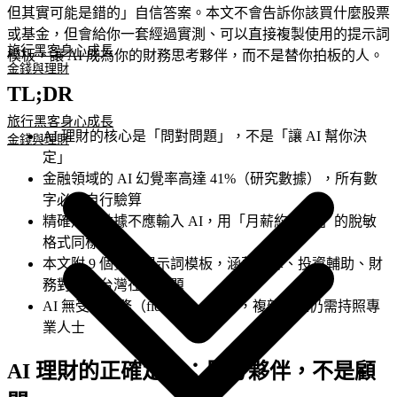
但其實可能是錯的」自信答案。本文不會告訴你該買什麼股票
或基金，但會給你一套經過實測、可以直接複製使用的提示詞
旅行黑客
身心成長
模板，讓 AI 成為你的財務思考夥伴，而不是替你拍板的人。
金錢與理財
TL;DR
旅行黑客
身心成長
AI 理財的核心是「問對問題」，不是「讓 AI 幫你決
金錢與理財
定」
金融領域的 AI 幻覺率高達 41%（研究數據），所有數
字必須自行驗算
精確財務數據不應輸入 AI，用「月薪約 X 萬」的脫敏
格式同樣有效
本文附 9 個實用提示詞模板，涵蓋預算、投資輔助、財
務對話、台灣在地問題
AI 無受信義務（fiduciary duty），複雜決策仍需持照專
業人士
AI 理財的正確定位：思考夥伴，不是顧