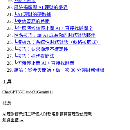
└
替代做法
風險揭露與 AI 理財的邊界
└
AI 理財的硬數據
└
受信義務的差距
└
什麼時候該停止問 AI，直接找顧問？
進階技巧：讓 AI 成為你的財務對話夥伴
└
模板九：系統性財務對話（蘇格拉底式）
└
技巧：要求顯示不確定性
└
技巧：迭代提問法
└
何時停止問 AI，直接找顧問
結論：從今天開始，做一次 30 分鐘財務健檢
工具
ChatGPT
35
Claude
31
Gemini
11
概念
AI理財
提示詞工程
個人財務規劃
預算管理
受信義務
知識圖譜 →