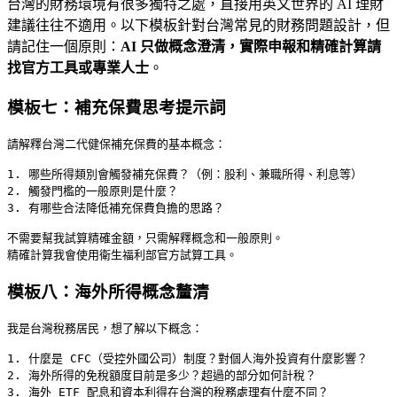
台灣的財務環境有很多獨特之處，直接用英文世界的 AI 理財
建議往往不適用。以下模板針對台灣常見的財務問題設計，但
請記住一個原則：
AI 只做概念澄清，實際申報和精確計算請
找官方工具或專業人士
。
模板七：補充保費思考提示詞
請解釋台灣二代健保補充保費的基本概念：

1. 哪些所得類別會觸發補充保費？（例：股利、兼職所得、利息等）

2. 觸發門檻的一般原則是什麼？

3. 有哪些合法降低補充保費負擔的思路？

不需要幫我試算精確金額，只需解釋概念和一般原則。

模板八：海外所得概念釐清
我是台灣稅務居民，想了解以下概念：

1. 什麼是 CFC（受控外國公司）制度？對個人海外投資有什麼影響？

2. 海外所得的免稅額度目前是多少？超過的部分如何計稅？

3. 海外 ETF 配息和資本利得在台灣的稅務處理有什麼不同？
