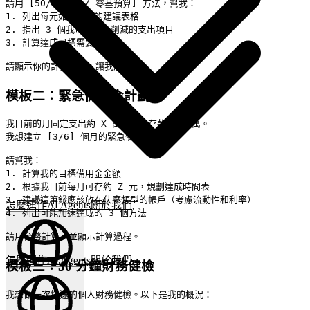
請用 [50/30/20 / 零基預算] 方法，幫我：

1. 列出每元如何分配的建議表格

2. 指出 3 個我可能可以削減的支出項目

3. 計算達成目標需要的月數

模板二：緊急備用金計劃
我目前的月固定支出約 X 萬台幣，存款約 Y 萬。

我想建立 [3/6] 個月的緊急備用金。

請幫我：

1. 計算我的目標備用金金額

2. 根據我目前每月可存約 Z 元，規劃達成時間表

3. 建議這筆錢應該放在什麼類型的帳戶（考慮流動性和利率）

怎麼運作
AI Agents
關於我們
4. 列出可能加速達成的 3 個方法

怎麼運作
AI Agents
關於我們
模板三：30 分鐘財務健檢
繁體中文
(
ZH
)
ZH
我想做一次快速的個人財務健檢。以下是我的概況：
