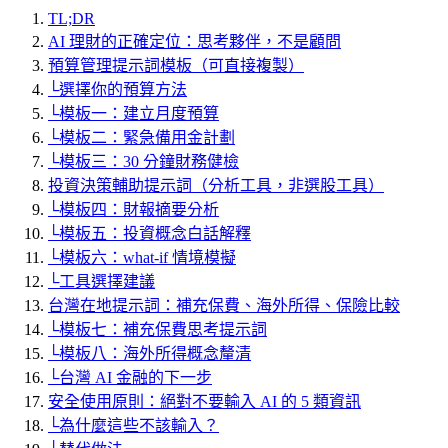
TL;DR
AI 理財的正確定位：思考夥伴，不是顧問
預算管理提示詞模板（可直接複製）
└
選擇你的預算方法
└
模板一：建立月度預算
└
模板二：緊急備用金計劃
└
模板三：30 分鐘財務健檢
投資決策輔助提示詞（分析工具，非選股工具）
└
模板四：財報摘要分析
└
模板五：投資概念白話解釋
└
模板六：what-if 情境模擬
└
工具選擇建議
台灣在地提示詞：補充保費、海外所得、保險比較
└
模板七：補充保費思考提示詞
└
模板八：海外所得概念釐清
└
台灣 AI 金融的下一步
安全使用原則：絕對不要輸入 AI 的 5 類資訊
└
為什麼這些不該輸入？