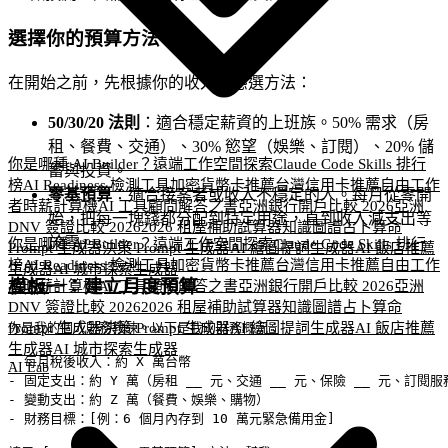
選擇你的預算方法
在開始之前，先根據你的收入型態選方法：
50/30/20 法則
：適合穩定薪資的上班族。50% 需求（房
租、餐費、交通）、30% 慾望（娛樂、訂閱）、20% 儲
你是哪種 AI Builder？
遠端工作空間探索
Claude Code Skills 排行
蓄與投資。
榜
AI Readiness 檢測工具
加密貨幣卡推薦
台灣信用卡推薦
自由工作
零基預算
：適合接案者或收入不穩定的人。每月從零開
者時薪計算機
AI 工具顧問
解答之書
亞洲銀行開戶比較 2026
亞洲
始，把每一塊錢都分配到特定用途，直到收入減支出等
DNV 簽證比較 2026
2026 租屋補助試算器
知識圖譜
占卜算命
於零。
你是哪種 AI Builder？
遠端工作空間探索
Claude Code Skills 排行
Prompt 生成器
決策 Prompt 生成器
AI 繪圖提詞生成器
AI 飯店推薦
榜
AI Readiness 檢測工具
加密貨幣卡推薦
台灣信用卡推薦
自由工作
生成器
AI 城市探索生成器
模板一：建立月度預算
者時薪計算機
AI 工具顧問
解答之書
亞洲銀行開戶比較 2026
亞洲
AI Lab
DNV 簽證比較 2026
2026 租屋補助試算器
知識圖譜
占卜算命
Prompt 生成器
你是我的個人財務教練。以下是我的財務概況：

決策 Prompt 生成器
AI 繪圖提詞生成器
AI 飯店推薦
生成器
AI 城市探索生成器
- 每月稅後收入：約 X 萬台幣

AI Lab
- 固定支出：約 Y 萬（房租 __ 元、交通 __ 元、保險 __ 元、訂閱服務
- 變動支出：約 Z 萬（餐費、娛樂、購物）

- 財務目標：[例：6 個月內存到 10 萬元緊急備用金]
