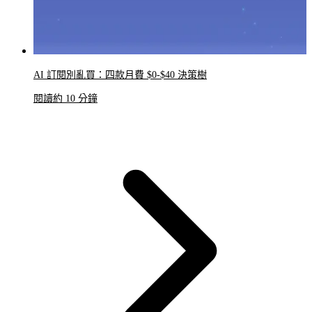
AI 訂閱別亂買：四款月費 $0-$40 決策樹
閱讀約 10 分鐘