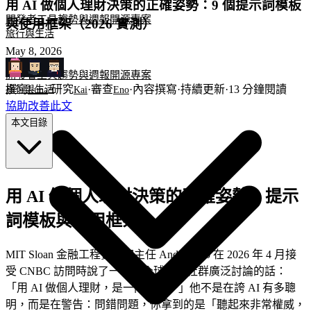
用 AI 做個人理財決策的正確姿勢：9 個提示詞模板
開發者工具
趨勢與週報
開源專案
與使用框架（2026 實測）
旅行與生活
May 8, 2026
開發者工具
趨勢與週報
開源專案
撰寫
·
研究
·
審查
·
內容撰寫
·
持續更新
·
13
分鐘閱讀
旅行與生活
Luna
Kai
Eno
協助改善此文
本文目錄
用 AI 做個人理財決策的正確姿勢：提示
詞模板與使用框架
MIT Sloan 金融工程實驗室主任 Andrew Lo 在 2026 年 4 月接
受 CNBC 訪問時說了一句讓全球理財社群廣泛討論的話：
「用 AI 做個人理財，是一門藝術。」他不是在誇 AI 有多聰
明，而是在警告：問錯問題，你拿到的是「聽起來非常權威，