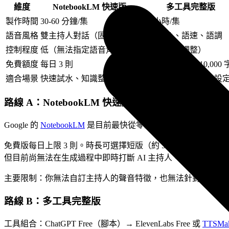
維度
NotebookLM 快速版
多工具完整版
製作時間
30-60 分鐘/集
2-4 小時/集
語音風格
雙主持人對話（固定風格）
可選音色、語速、語調
控制程度
低（無法指定語音角色）
高（逐句可調整）
免費額度
每日 3 則
ElevenLabs 每月 10,000
適合場景
快速試水、知識整理分享
品牌節目、固定角色設
路線 A：NotebookLM 快速版
Google 的
NotebookLM
是目前最快從零到音頻的路線。上傳資料來源
免費版每日上限 3 則。時長可選擇短版（約 5 分鐘）、預設（約 10
但目前尚無法在生成過程中即時打斷 AI 主持人。
主要限制：你無法自訂主持人的聲音特徵，也無法針對某一段
路線 B：多工具完整版
工具組合：ChatGPT Free（腳本）→ ElevenLabs Free 或
TTSMa