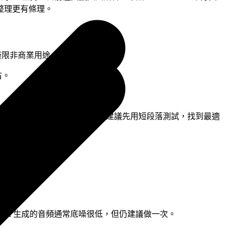
的整理更有條理。
版僅限非商業用途。
右。
然度不如 ElevenLabs。兩者都建議先用短段落測試，找到最適
音軌 → 再次套用。AI 生成的音頻通常底噪很低，但仍建議做一次。