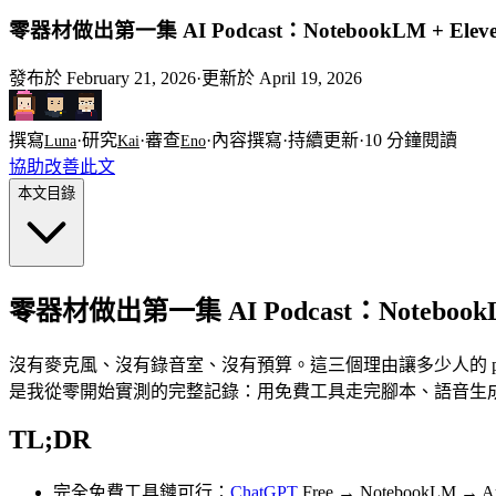
零器材做出第一集 AI Podcast：NotebookLM + Eleve
發布於
February 21, 2026
·
更新於
April 19, 2026
撰寫
·
研究
·
審查
·
內容撰寫
·
持續更新
·
10
分鐘閱讀
Luna
Kai
Eno
協助改善此文
本文目錄
零器材做出第一集 AI Podcast：NotebookLM
沒有麥克風、沒有錄音室、沒有預算。這三個理由讓多少人的 podc
是我從零開始實測的完整記錄：用免費工具走完腳本、語音生成、編輯到上
TL;DR
完全免費工具鏈可行：
ChatGPT
Free → NotebookLM → Auda