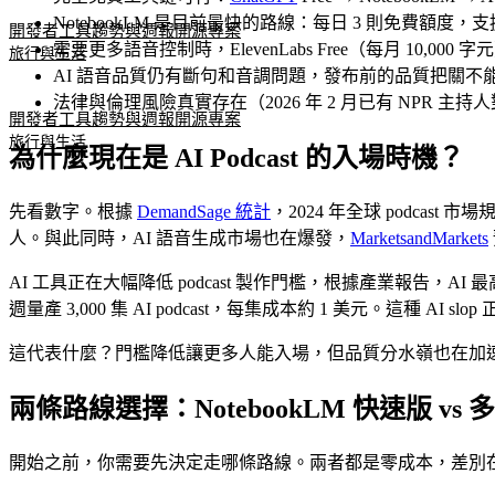
NotebookLM 是目前最快的路線：每日 3 則免費額度，支
開發者工具
趨勢與週報
開源專案
需要更多語音控制時，ElevenLabs Free（每月 10,000
旅行與生活
AI 語音品質仍有斷句和音調問題，發布前的品質把關不
法律與倫理風險真實存在（2026 年 2 月已有 NPR 主持
開發者工具
趨勢與週報
開源專案
旅行與生活
為什麼現在是 AI Podcast 的入場時機？
先看數字。根據
DemandSage 統計
，2024 年全球 podcast 市
人。與此同時，AI 語音生成市場也在爆發，
MarketsandMarkets
AI 工具正在大幅降低 podcast 製作門檻，根據產業報告，
週量產 3,000 集 AI podcast，每集成本約 1 美元。這種 AI s
這代表什麼？門檻降低讓更多人能入場，但品質分水嶺也在加
兩條路線選擇：NotebookLM 快速版 vs
開始之前，你需要先決定走哪條路線。兩者都是零成本，差別