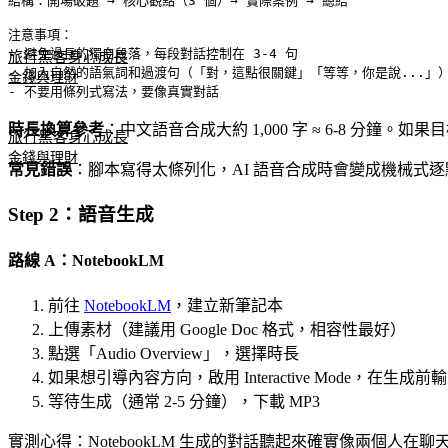
結構：開場破題 → 核心觀點（3 個）→ 實際案例 → 總結

注意事項：

- 避免過長的獨白段落，每段對話控制在 3-4 句

旅行黑客
身心成長
- 加入自然的語氣詞和過渡句（「對，這點很關鍵」「等等，你是說...」）
金錢與理財
時長換算參考
：中文語音合成大約 1,000 字 ≈ 6-8 分鐘。如果
旅行黑客
身心成長
金錢與理財
常見錯誤
：腳本寫得太條列化，AI 語音合成時會變成機械式逐
Step 2：語音生成
路線 A：NotebookLM
前往
NotebookLM
，建立新筆記本
上傳素材（建議用 Google Doc 格式，相容性最好）
點選「Audio Overview」，選擇時長
如果想引導內容方向，啟用 Interactive Mode，在生
等待生成（通常 2-5 分鐘），下載 MP3
實測心得：NotebookLM 生成的對話聽起來確實像兩個人在聊天，