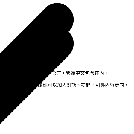
持人對話式音頻。支援 80+ 語言，繁體中文包含在內。
nteractive Mode 讓你可以加入對話、提問，引導內容走向，