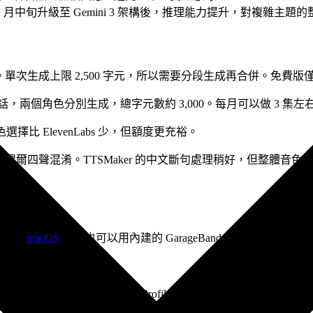
12 月中旬升級至 Gemini 3 架構後，推理能力提升，對複雜主題
鐘音訊。單次生成上限 2,500 字元，所以需要分段生成再合併。免費
對話，兩個角色分別生成，總字元數約 3,000。每月可以做 3 集左
擇比 ElevenLabs 少，但額度更充裕。
文偶爾四聲混淆。TTSMaker 的中文斷句處理稍好，但整體音色自
開源，
macOS
用戶也可以用內建的 GarageBand。
 Noise Reduction → Get Noise Profile → 選全部