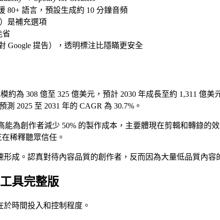
援 80+ 語言，預設生成約 10 分鐘音頻
 字元）是補充選項
能省
人對 Google 提告），透明標注比隱瞞更安全
場規模約為 308 億至 325 億美元，預計 2030 年成長至約 1,311 億美
預測 2025 至 2031 年的 CAGR 為 30.7%。
AI 最高能為創作者減少 50% 的製作成本，主要體現在剪輯和轉
lop 正在稀釋聽眾信任。
速形成。認真對待內容品質的創作者，反而因為大量低品質內容
 多工具完整版
在於時間投入和控制程度。