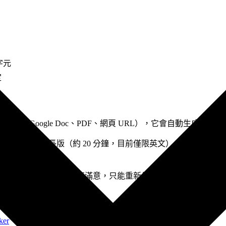
 字元
定
（Google Doc、PDF、網頁 URL），它會自動生成雙主
 分鐘）或長版（約 20 分鐘，目前僅限英文）。2025 年新增的 I
重新生成。如果對某段不滿意，只能重新生成整集。
ker
（語音合成）→ Audacity（編輯）。