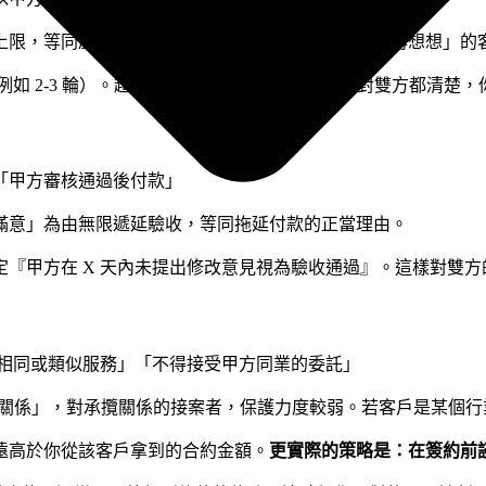
限，等同於把你的時間無償送給客戶。一個「讓我再想想」的客戶，
例如 2-3 輪）。超過之後會依照日費另計。這樣對雙方都清楚
「甲方審核通過後付款」
滿意」為由無限遞延驗收，等同拖延付款的正當理由。
『甲方在 X 天內未提出修改意見視為驗收通過』。這樣對雙
供相同或類似服務」「不得接受甲方同業的委託」
傭關係」，對承攬關係的接案者，保護力度較弱。若客戶是某個
遠高於你從該客戶拿到的合約金額。
更實際的策略是：在簽約前