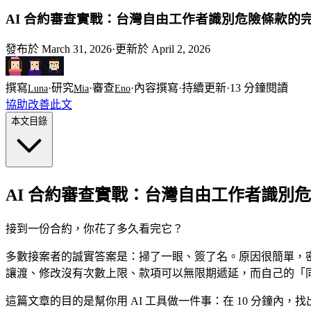
AI 合約審查實戰：台灣自由工作者識別危險條款的
發布於
March 31, 2026
·
更新於
April 2, 2026
撰寫
·
研究
·
審查
·
內容撰寫
·
持續更新
·
13
分鐘閱讀
Luna
Mia
Eno
協助改善此文
本文目錄
AI 合約審查實戰：台灣自由工作者識別
接到一份合約，你花了多久看完它？
多數接案者的誠實答案是：掃了一眼、簽了名。原因很簡單，
讓渡、修改沒有次數上限、款項可以無限期遞延，而自己的「
這篇文章的目的是幫你用 AI 工具做一件事：在 10 分鐘