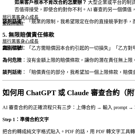
如果客戶根本不肯改合約怎麼辦？
大型企業或平台的制
否值得接受，即使合約對你不利。AI 審查的另一個價
旅行黑客
身心成長
談判話術
：「競業的限制，我希望限定在你的直接競爭對手，而
金錢與理財
5. 無限賠償責任條款
旅行黑客
身心成長
金錢與理財
識別信號
：「乙方需賠償因本合約引起的一切損失」「乙方對
為何危險
：沒有金額上限的賠償條款，讓你的潛在責任無上限。
談判話術
：「賠償責任的部分，我希望加一個上限條款，賠償
如何用 ChatGPT 或 Claude 審查合約（
AI 審查合約的正確流程只有三步：上傳合約 → 輸入 prompt 
Step 1：準備合約文字
把合約轉成純文字格式貼入。PDF 的話，用 PDF 轉文字工具轉換後再貼