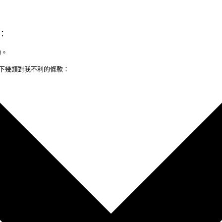
：
。

下幾類對我不利的條款：
