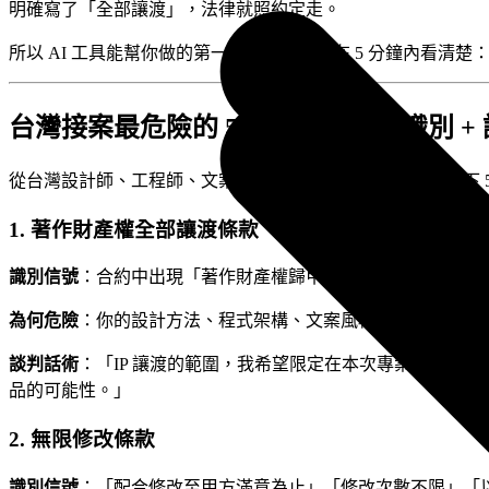
明確寫了「全部讓渡」，法律就照約定走。
所以 AI 工具能幫你做的第一件事，是讓你在 5 分鐘內看清楚
台灣接案最危險的 5 種合約條款（識別 +
從台灣設計師、工程師、文案接案的實際糾紛案例歸納，以下 
1. 著作財產權全部讓渡條款
識別信號
：合約中出現「著作財產權歸甲方所有」「所有智慧財產權讓渡
為何危險
：你的設計方法、程式架構、文案風格，通通移轉給
談判話術
：「IP 讓渡的範圍，我希望限定在本次專案的使用
品的可能性。」
2. 無限修改條款
識別信號
：「配合修改至甲方滿意為止」「修改次數不限」「