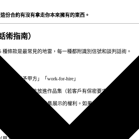
：
這份合約有沒有拿走你本來擁有的東西。
 話術指南）
5 種條款是最常見的地雷，每一種都附識別信號和談判話術。
予甲方」「work-for-hire」
客戶，你甚至不能放進作品集（若客戶有保密要求）。
範圍內，保留我個人作品集展示的權利。如果需要更完整的 IP 
以甲方確認為準」