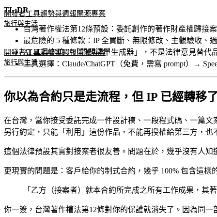
TL;DR
開發者工具
趨勢與週報
開源專案
旅行與生活
台灣著作權法第12條預設：委託創作的著作財產權歸接
最危險的 5 種條款：IP 全買斷、無限修改、主觀驗收
AI 工具定位：「問題清單生成器」，不是法律意見替代品
開發者工具
趨勢與週報
開源專案
旅行與生活
工具選擇：Claude/ChatGPT（免費，需寫 prompt）→ Spe
你以為合約只是走流程，但 IP 已經轉移
在台灣，當你接受委託完成一件設計稿、一段程式碼、一篇文案
另行約定，只能「利用」這份作品，不能再授權給第三方，也
這個法律預設其實對接案者很友善。問題在於，幾乎沒有人知
更現實的問題是：客戶給你的制式合約，幾乎 100% 包含這樣
「乙方（接案者）就本合約所完成之所有工作成果，其著
你一簽，台灣著作權法第12條對你的保護就消失了。因為同一