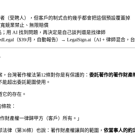
案者（受聘人），但客戶的制式合約幾乎都會把這個預設覆蓋掉
、過寬競業禁止、無限賠償
；用 AI 找到問題，再決定是自己談判還是找律師
edLegal（$39/月，自動報告）→ LegalSign.ai（AI + 律師混
了
，台灣著作權法第12條對你是有保護的：
委託著作的著作財產
不能超出委託範圍使用。
道它的存在。
的條款：
作財產權一律歸甲方（客戶）所有。」
部法律（第36條）也說：著作財產權讓與的範圍，
依當事人的約