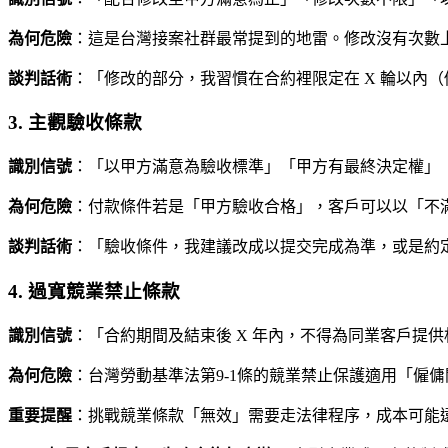
為何危險
：這是台灣接案社群最常提到的地雷。修改沒有次數上
談判話術
：「修改的部分，我習慣在合約裡限定在 X 輪以內（
3. 主觀驗收條款
識別信號
：「以甲方滿意為驗收標準」「甲方有最終決定權」
為何危險
：付款條件若是「甲方驗收合格」，客戶可以以「不
談判話術
：「驗收條件，我建議改成以提交完成為準，或是約定
4. 過寬競業禁止條款
識別信號
：「合約期間及結束後 X 年內，不得為同業客戶提
為何危險
：台灣勞動基準法第9-1條的競業禁止保護適用「僱
重要提醒
：挑戰競業條款「無效」需要走法律程序，成本可能