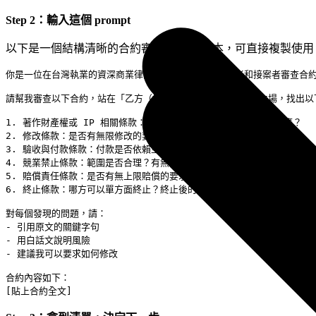
Step 2：輸入這個 prompt
以下是一個結構清晰的合約審查 prompt 範本，可直接複製使用
你是一位在台灣執業的資深商業律師，專門協助自由工作者和接案者審查合約
請幫我審查以下合約，站在「乙方（接案者/服務提供方）」的立場，找出以
1. 著作財產權或 IP 相關條款：是否有全部讓渡？讓渡範圍是否過廣？

2. 修改條款：是否有無限修改的要求？

3. 驗收與付款條款：付款是否依賴主觀的「甲方滿意」？

4. 競業禁止條款：範圍是否合理？有無補償？

5. 賠償責任條款：是否有無上限賠償的要求？

6. 終止條款：哪方可以單方面終止？終止後的付款如何處理？

對每個發現的問題，請：

- 引用原文的關鍵字句

- 用白話文說明風險

- 建議我可以要求如何修改

合約內容如下：
