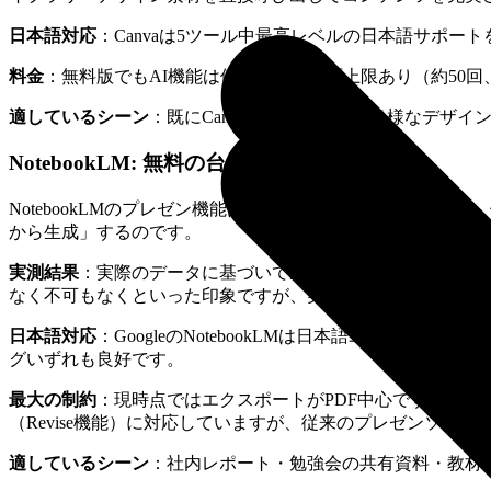
日本語対応
：Canvaは5ツール中最高レベルの日本語サポ
料金
：無料版でもAI機能は使えますが生涯上限あり（約50回、使い
適しているシーン
：既にCanvaを使っている・多様なデザ
NotebookLM: 無料の台風の目
NotebookLMのプレゼン機能は2025年末のサプライ
から生成」するのです。
実測結果
：実際のデータに基づいて生成するため、コンテン
なく不可もなくといった印象ですが、実用には十分です。
日本語対応
：GoogleのNotebookLMは日本語ユー
グいずれも良好です。
最大の制約
：現時点ではエクスポートがPDF中心です（Goog
（Revise機能）に対応していますが、従来のプレゼンソフ
適しているシーン
：社内レポート・勉強会の共有資料・教材