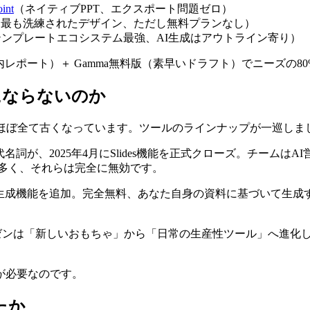
int
（ネイティブPPT、エクスポート問題ゼロ）
（最も洗練されたデザイン、ただし無料プランなし）
テンプレートエコシステム最強、AI生成はアウトライン寄り）
社内レポート）＋ Gamma無料版（素早いドラフト）でニーズの8
にならないのか
報はほぼ全て古くなっています。ツールのラインナップが一巡しま
名詞が、2025年4月にSlides機能を正式クローズ。チームはAI
が多く、それらは完全に無効です。
スライド生成機能を追加。完全無料、あなた自身の資料に基づいて
ゼンは「新しいおもちゃ」から「日常の生産性ツール」へ進化しま
。
が必要なのです。
たか