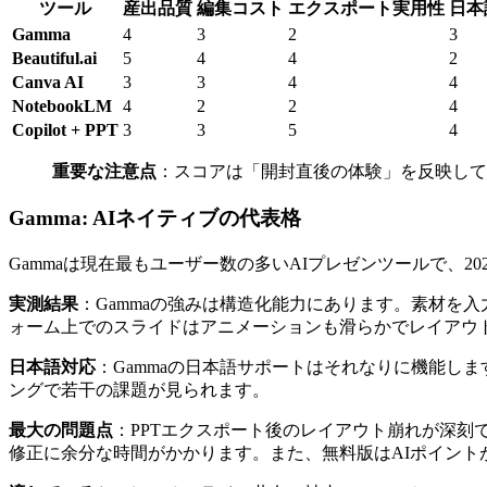
ツール
産出品質
編集コスト
エクスポート実用性
日本
Gamma
4
3
2
3
Beautiful.ai
5
4
4
2
Canva AI
3
3
4
4
NotebookLM
4
2
2
4
Copilot + PPT
3
3
5
4
重要な注意点
：スコアは「開封直後の体験」を反映して
Gamma: AIネイティブの代表格
Gammaは現在最もユーザー数の多いAIプレゼンツールで、202
実測結果
：Gammaの強みは構造化能力にあります。素材を
ォーム上でのスライドはアニメーションも滑らかでレイアウ
日本語対応
：Gammaの日本語サポートはそれなりに機能し
ングで若干の課題が見られます。
最大の問題点
：PPTエクスポート後のレイアウト崩れが深刻
修正に余分な時間がかかります。また、無料版はAIポイントが