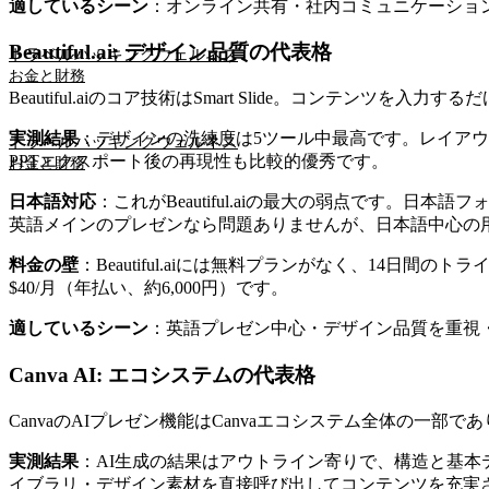
適しているシーン
：オンライン共有・社内コミュニケーション
Beautiful.ai: デザイン品質の代表格
トラベルハッキング
ウェルネス
お金と財務
Beautiful.aiのコア技術はSmart Slide。コンテンツを
実測結果
：デザインの洗練度は5ツール中最高です。レイア
トラベルハッキング
ウェルネス
PPTエクスポート後の再現性も比較的優秀です。
お金と財務
日本語対応
：これがBeautiful.aiの最大の弱点です。
英語メインのプレゼンなら問題ありませんが、日本語中心の
料金の壁
：Beautiful.aiには無料プランがなく、14日間
$40/月（年払い、約6,000円）です。
適しているシーン
：英語プレゼン中心・デザイン品質を重視
Canva AI: エコシステムの代表格
CanvaのAIプレゼン機能はCanvaエコシステム全体の一
実測結果
：AI生成の結果はアウトライン寄りで、構造と基本
イブラリ・デザイン素材を直接呼び出してコンテンツを充実さ