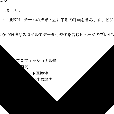
計しました。
ータ・主要KPI・チームの成果・翌四半期の計画を含みます。
ルかつ簡潔なスタイルでデータ可視化を含む10ページのプレゼ
ト
ル要素のプロフェッショナル度
要な手動調整時間
ト再現性・フォーマット互換性
語テキストの自然な生成能力