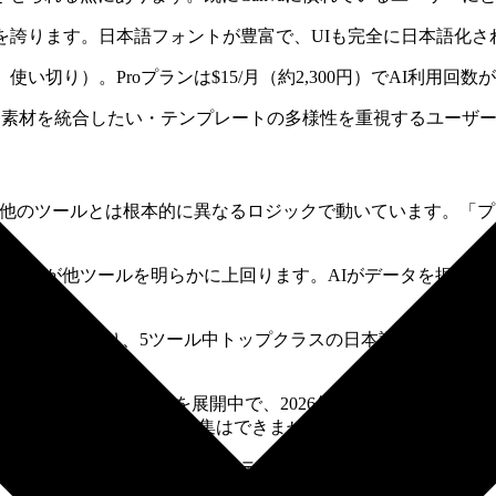
ートを誇ります。日本語フォントが豊富で、UIも完全に日本語化
切り）。Proプランは$15/月（約2,300円）でAI利用回数が
イン素材を統合したい・テンプレートの多様性を重視するユーザ
ズでした。他のツールとは根本的に異なるロジックで動いています
ツ精度が他ツールを明らかに上回ります。AIがデータを捏造す
ザーへの対応が充実しており、5ツール中トップクラスの日本語サポ
leはPPTXエクスポートを展開中で、2026年2月から順次提
トのように自由にドラッグ編集はできません。無料版は1日10件
など、凝ったデザインよりコンテンツの正確性が重要なシーン