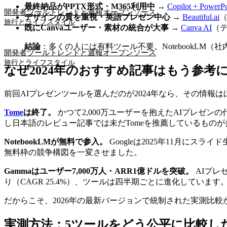
最終納品がPPTX形式・M365利用中
→
Copilot + PowerPo
開発者ツール
トレンドと週報
オープンソース
デザインの質を重視・英語プレゼン中心
→
Beautiful.ai
旅行とライフスタイル
既にCanvaユーザー・素材の統合が大事
→
Canva AI
（
結論
：多くの人には有料ツール不要。NotebookLM（
開発者ツール
トレンドと週報
オープンソース
旅行とライフスタイル
なぜ2024年のおすすめ記事はもう参考
前回AIプレゼンツールを選んだのが2024年なら、その情
Tome
は終了。
かつて2,000万ユーザーを抱えたAIプレゼンの代
し日本語のレビュー記事では未だTomeを推薦しているもの
NotebookLMが無料で参入。
Googleは2025年11月に
無料枠の競争構図を一変させました。
Gammaはユーザー7,000万人・ARR1億ドルを突破。
AIプレ
り（CAGR 25.4%）、ツールは四半期ごとに進化しています
だからこそ、2026年の最新バージョンで統制された実測比較
実測方法：5ツールをどう公平に比較し