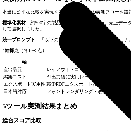
本当に公平な比較を実現するために、以下の実測フローを設
標準化素材
：約500字の製品Q4業績報告サマリー。売上デ
して選択しました。
統一プロンプト
：「以下の内容をもとに、プロフェッショナ
4軸採点
（各1〜5点）：
軸
評価ポイン
産出品質
レイアウト・コンテンツ構成・ビジュア
編集コスト
AI出力後に実用レベルにするまでに必
エクスポート実用性
PPT/PDFエクスポート後のレイアウ
日本語対応
フォントレンダリング・改行処理・日本
5ツール実測結果まとめ
総合スコア比較