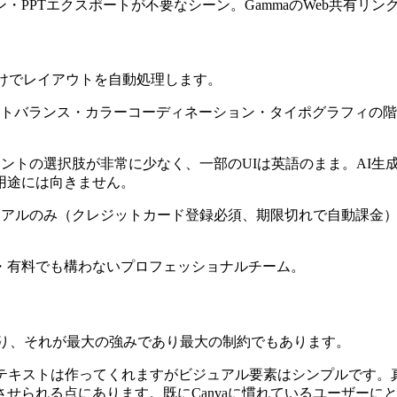
・PPTエクスポートが不要なシーン。GammaのWeb共有リ
入力するだけでレイアウトを自動処理します。
ウトバランス・カラーコーディネーション・タイポグラフィの
日本語フォントの選択肢が非常に少なく、一部のUIは英語のまま。
用途には向きません。
のトライアルのみ（クレジットカード登録必須、期限切れで自動課金）。P
・有料でも構わないプロフェッショナルチーム。
部であり、それが最大の強みであり最大の制約でもあります。
テキストは作ってくれますがビジュアル要素はシンプルです。真
せられる点にあります。既にCanvaに慣れているユーザーに