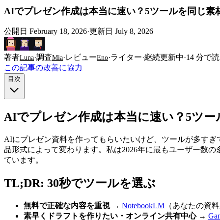
AIでプレゼン作成は本当に速い？5ツールを同じ素
公開日
February 18, 2026
·
更新日
July 8, 2026
著者
·
調査
·
レビュー
·
ライター
·
継続更新中
·
14
分で読
Luna
Mia
Eno
この記事の改善に協力
目次
AIでプレゼン作成は本当に速い？5ツ
AIにプレゼン資料を作ってもらいたいけど、ツールが多す
品形式によって変わります。私は2026年に最もユーザー数の
ています。
TL;DR: 30秒でツールを選ぶ
無料で正確な内容を重視
→
NotebookLM
（あなたの資料
素早くドラフトを作りたい・オンライン共有中心
→
Ga