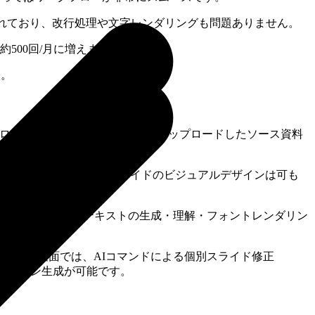
されており、改行処理や文字レンダリングも問題ありません。
約500回/月に増えます。
ー。
。「プロンプトから生成」ではなく「アップロードしたソース資料
る心配がありません。スライドのビジュアルデザインは可も
ートを誇ります。日本語テキストの生成・理解・フォントレンダリン
供開始）。編集面では、AIコマンドによる個別スライド修正
のプレゼン生成が可能です。
。