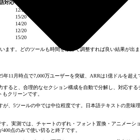
語対応
合計
12/20
15/20
14/20
12/20
15/20
います。どのツールも時間をかけて調整すれば良い結果が出ま
5年11月時点で7,000万ユーザーを突破、ARRは1億ドルを超
入力すると、合理的なセクション構成を自動で分解し、対応する
トもクリーンです。
ますが、5ツールの中では中位程度です。日本語テキストの意味
です。実測では、チャートのずれ・フォント置換・アニメーショ
400点のみで使い切ると終了です。